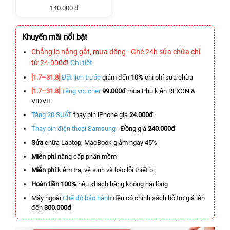
140.000 đ
Khuyến mãi nổi bật
Chẳng lo nắng gắt, mưa dông - Ghé 24h sửa chữa chỉ
từ 24.000đ!
Chi tiết
[1.7–31.8]
Đặt lịch trước
giảm đến
10%
chi phí sửa chữa
[1.7–31.8]
Tặng voucher
99.000đ
mua Phụ kiện REXON &
VIDVIE
Tặng 20 SUẤT
thay pin iPhone giá
24.000đ
Thay pin điện thoại Samsung
- Đồng giá
240.000đ
Sửa
chữa Laptop, MacBook giảm ngay 45%
Miễn phí
nâng cấp phần mềm
Miễn phí
kiểm tra, vệ sinh và báo lỗi thiết bị
Hoàn tiền 100%
nếu khách hàng không hài lòng
Máy ngoài
Chế độ bảo hành
đều có chính sách hỗ trợ giá lên
đến
300.000đ