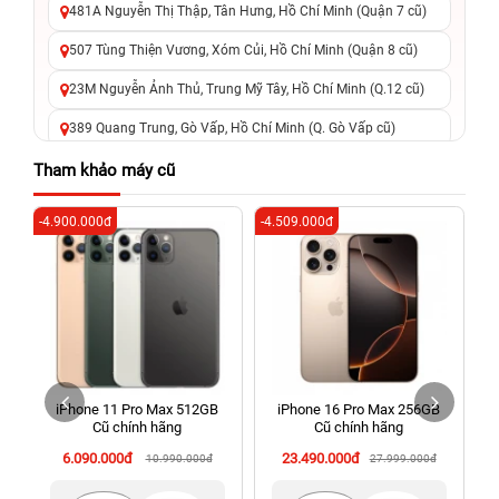
481A Nguyễn Thị Thập, Tân Hưng, Hồ Chí Minh (Quận 7 cũ)
507 Tùng Thiện Vương, Xóm Củi, Hồ Chí Minh (Quận 8 cũ)
23M Nguyễn Ảnh Thủ, Trung Mỹ Tây, Hồ Chí Minh (Q.12 cũ)
389 Quang Trung, Gò Vấp, Hồ Chí Minh (Q. Gò Vấp cũ)
625 - 625A Âu Cơ, Tân Phú, Hồ Chí Minh (Quận Tân Phú cũ)
Tham khảo máy cũ
326 Lê Văn Việt, Tăng Nhơn Phú, Hồ Chí Minh (Q.9 TP. Thủ
-4.900.000đ
-4.509.000đ
-6
Đức cũ)
256 Võ Văn Ngân, Thủ Đức, Hồ Chí Minh (Bình Thọ, TP. Thủ
Đức Cũ)
70 Nguyễn An Ninh, Dĩ An, Hồ Chí Minh (Bình Dương Cũ)
24h Vũng Tàu: 162A Ba Cu, Vũng Tàu, Hồ Chí Minh (TP. Vũng
Tàu cũ)
iPhone 11 Pro Max 512GB
iPhone 16 Pro Max 256GB
198 Hoàng Văn Thụ, Tân Sơn Nhất, Hồ Chí Minh (Tân Bình
Cũ chính hãng
Cũ chính hãng
cũ)
6.090.000đ
23.490.000đ
10.990.000đ
27.999.000đ