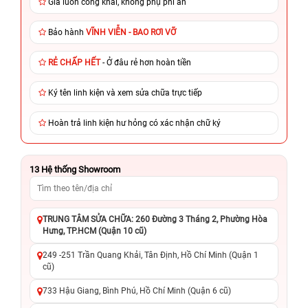
Giá luôn công khai, không phụ phí ẩn
Bảo hành
VĨNH VIỄN - BAO RƠI VỠ
RẺ CHẤP HẾT
- Ở đâu rẻ hơn hoàn tiền
Ký tên linh kiện và xem sửa chữa trực tiếp
Hoàn trả linh kiện hư hỏng có xác nhận chữ ký
13
Hệ thống Showroom
TRUNG TÂM SỬA CHỮA: 260 Đường 3 Tháng 2, Phường Hòa
Hưng, TP.HCM (Quận 10 cũ)
249 -251 Trần Quang Khải, Tân Định, Hồ Chí Minh (Quận 1
cũ)
733 Hậu Giang, Bình Phú, Hồ Chí Minh (Quận 6 cũ)