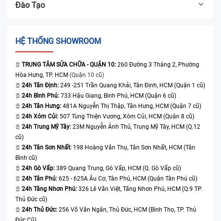
Đào Tạo
HỆ THỐNG SHOWROOM
TRUNG TÂM SỬA CHỮA - QUẬN 10:
260 Đường 3 Tháng 2, Phường
Hòa Hưng, TP. HCM
(Quận 10 cũ)
24h Tân Định:
249 -251 Trần Quang Khải, Tân Định, HCM (Quận 1 cũ)
24h Bình Phú:
733 Hậu Giang, Bình Phú, HCM (Quận 6 cũ)
24h Tân Hưng:
481A Nguyễn Thị Thập, Tân Hưng, HCM (Quận 7 cũ)
24h Xóm Củi:
507 Tùng Thiện Vương, Xóm Củi, HCM (Quận 8 cũ)
24h Trung Mỹ Tây:
23M Nguyễn Ảnh Thủ, Trung Mỹ Tây, HCM (Q.12
cũ)
24h Tân Sơn Nhất:
198 Hoàng Văn Thụ, Tân Sơn Nhất, HCM (Tân
Bình cũ)
24h Gò Vấp:
389 Quang Trung, Gò Vấp, HCM (Q. Gò Vấp cũ)
24h Tân Phú:
625 - 625A Âu Cơ, Tân Phú, HCM (Quận Tân Phú cũ)
24h Tăng Nhơn Phú:
326 Lê Văn Việt, Tăng Nhơn Phú, HCM (Q.9 TP.
Thủ Đức cũ)
24h Thủ Đức:
256 Võ Văn Ngân, Thủ Đức, HCM (Bình Thọ, TP. Thủ
Đức Cũ)