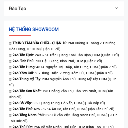
Đào Tạo
HỆ THỐNG SHOWROOM
TRUNG TÂM SỬA CHỮA - QUẬN 10:
260 Đường 3 Tháng 2, Phường
Hòa Hưng, TP. HCM
(Quận 10 cũ)
24h Tân Định:
249 -251 Trần Quang Khải, Tân Định, HCM (Quận 1 cũ)
24h Bình Phú:
733 Hậu Giang, Bình Phú, HCM (Quận 6 cũ)
24h Tân Hưng:
481A Nguyễn Thị Thập, Tân Hưng, HCM (Quận 7 cũ)
24h Xóm Củi:
507 Tùng Thiện Vương, Xóm Củi, HCM (Quận 8 cũ)
24h Trung Mỹ Tây:
23M Nguyễn Ảnh Thủ, Trung Mỹ Tây, HCM (Q.12
cũ)
24h Tân Sơn Nhất:
198 Hoàng Văn Thụ, Tân Sơn Nhất, HCM (Tân
Bình cũ)
24h Gò Vấp:
389 Quang Trung, Gò Vấp, HCM (Q. Gò Vấp cũ)
24h Tân Phú:
625 - 625A Âu Cơ, Tân Phú, HCM (Quận Tân Phú cũ)
24h Tăng Nhơn Phú:
326 Lê Văn Việt, Tăng Nhơn Phú, HCM (Q.9 TP.
Thủ Đức cũ)
24h Thủ Đức:
256 Võ Văn Ngân, Thủ Đức, HCM (Bình Thọ, TP. Thủ