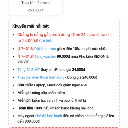
Thay kính Camera
250.000 đ
Khuyến mãi nổi bật
Chẳng lo nắng gắt, mưa dông - Ghé 24h sửa chữa chỉ
từ 24.000đ!
Chi tiết
[1.7–31.8]
Đặt lịch trước
giảm đến
10%
chi phí sửa chữa
[1.7–31.8]
Tặng voucher
99.000đ
mua Phụ kiện REXON &
VIDVIE
Tặng 20 SUẤT
thay pin iPhone giá
24.000đ
Thay pin điện thoại Samsung
- Đồng giá
240.000đ
Sửa
chữa Laptop, MacBook giảm ngay 45%
Miễn phí
nâng cấp phần mềm
Miễn phí
kiểm tra, vệ sinh và báo lỗi thiết bị
Hoàn tiền 100%
nếu khách hàng không hài lòng
Máy ngoài
Chế độ bảo hành
đều có chính sách hỗ trợ giá lên
đến
300.000đ