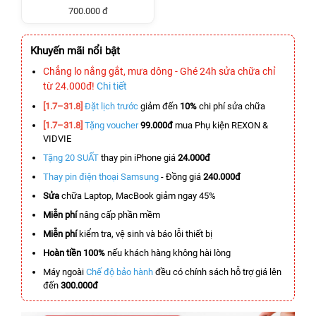
700.000 đ
Khuyến mãi nổi bật
Chẳng lo nắng gắt, mưa dông - Ghé 24h sửa chữa chỉ
từ 24.000đ!
Chi tiết
[1.7–31.8]
Đặt lịch trước
giảm đến
10%
chi phí sửa chữa
[1.7–31.8]
Tặng voucher
99.000đ
mua Phụ kiện REXON &
VIDVIE
Tặng 20 SUẤT
thay pin iPhone giá
24.000đ
Thay pin điện thoại Samsung
- Đồng giá
240.000đ
Sửa
chữa Laptop, MacBook giảm ngay 45%
Miễn phí
nâng cấp phần mềm
Miễn phí
kiểm tra, vệ sinh và báo lỗi thiết bị
Hoàn tiền 100%
nếu khách hàng không hài lòng
Máy ngoài
Chế độ bảo hành
đều có chính sách hỗ trợ giá lên
đến
300.000đ