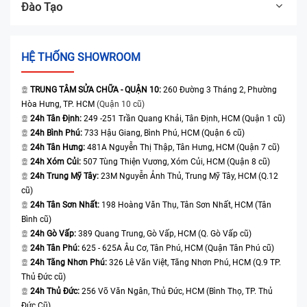
Đào Tạo
HỆ THỐNG SHOWROOM
TRUNG TÂM SỬA CHỮA - QUẬN 10:
260 Đường 3 Tháng 2, Phường
Hòa Hưng, TP. HCM
(Quận 10 cũ)
24h Tân Định:
249 -251 Trần Quang Khải, Tân Định, HCM (Quận 1 cũ)
24h Bình Phú:
733 Hậu Giang, Bình Phú, HCM (Quận 6 cũ)
24h Tân Hưng:
481A Nguyễn Thị Thập, Tân Hưng, HCM (Quận 7 cũ)
24h Xóm Củi:
507 Tùng Thiện Vương, Xóm Củi, HCM (Quận 8 cũ)
24h Trung Mỹ Tây:
23M Nguyễn Ảnh Thủ, Trung Mỹ Tây, HCM (Q.12
cũ)
24h Tân Sơn Nhất:
198 Hoàng Văn Thụ, Tân Sơn Nhất, HCM (Tân
Bình cũ)
24h Gò Vấp:
389 Quang Trung, Gò Vấp, HCM (Q. Gò Vấp cũ)
24h Tân Phú:
625 - 625A Âu Cơ, Tân Phú, HCM (Quận Tân Phú cũ)
24h Tăng Nhơn Phú:
326 Lê Văn Việt, Tăng Nhơn Phú, HCM (Q.9 TP.
Thủ Đức cũ)
24h Thủ Đức:
256 Võ Văn Ngân, Thủ Đức, HCM (Bình Thọ, TP. Thủ
Đức Cũ)