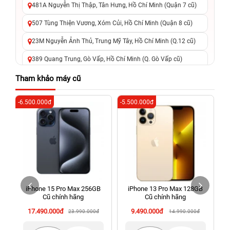
481A Nguyễn Thị Thập, Tân Hưng, Hồ Chí Minh (Quận 7 cũ)
507 Tùng Thiện Vương, Xóm Củi, Hồ Chí Minh (Quận 8 cũ)
23M Nguyễn Ảnh Thủ, Trung Mỹ Tây, Hồ Chí Minh (Q.12 cũ)
389 Quang Trung, Gò Vấp, Hồ Chí Minh (Q. Gò Vấp cũ)
625 - 625A Âu Cơ, Tân Phú, Hồ Chí Minh (Quận Tân Phú cũ)
Tham khảo máy cũ
326 Lê Văn Việt, Tăng Nhơn Phú, Hồ Chí Minh (Q.9 TP. Thủ
-6.500.000đ
-5.500.000đ
-6
Đức cũ)
256 Võ Văn Ngân, Thủ Đức, Hồ Chí Minh (Bình Thọ, TP. Thủ
Đức Cũ)
70 Nguyễn An Ninh, Dĩ An, Hồ Chí Minh (Bình Dương Cũ)
24h Vũng Tàu: 162A Ba Cu, Vũng Tàu, Hồ Chí Minh (TP. Vũng
Tàu cũ)
iPhone 15 Pro Max 256GB
iPhone 13 Pro Max 128GB
198 Hoàng Văn Thụ, Tân Sơn Nhất, Hồ Chí Minh (Tân Bình
Cũ chính hãng
Cũ chính hãng
cũ)
17.490.000đ
9.490.000đ
23.990.000đ
14.990.000đ