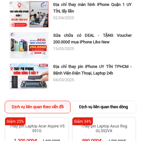
Địa chỉ thay màn hình iPhone Quận 1 UY
TÍN, lấy liền
02/04/2025
Sửa chữa có DEAL - TẶNG Voucher
200.000đ mua iPhone Like New
13/03/2025
Địa chỉ thay pin iPhone UY TÍN TPHCM -
Bệnh Viện Điện Thoại, Laptop 24h
04/03/2025
Dịch vụ liên quan theo vấn đề
Dịch vụ liên quan theo dòng
Giảm 25%
Giảm 34%
Thay pin Laptop Acer Aspire V5
Thay pin Laptop Asus Rog
591G
GL552VX
1.200.000đ
990.000đ