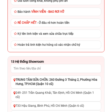
Giá luôn công khai, không phụ phí ẩn
Bảo hành
VĨNH VIỄN - BAO RƠI VỠ
RẺ CHẤP HẾT
- Ở đâu rẻ hơn hoàn tiền
Ký tên linh kiện và xem sửa chữa trực tiếp
Hoàn trả linh kiện hư hỏng có xác nhận chữ ký
13
Hệ thống Showroom
TRUNG TÂM SỬA CHỮA: 260 Đường 3 Tháng 2, Phường Hòa
Hưng, TP.HCM (Quận 10 cũ)
249 -251 Trần Quang Khải, Tân Định, Hồ Chí Minh (Quận 1
cũ)
733 Hậu Giang, Bình Phú, Hồ Chí Minh (Quận 6 cũ)