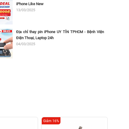
iPhone Like New
13/03/2025
Địa chỉ thay pin iPhone UY TÍN TPHCM - Bệnh Viện
Điện Thoại, Laptop 24h
04/03/2025
Giảm 16%
Giảm 16%
Tha