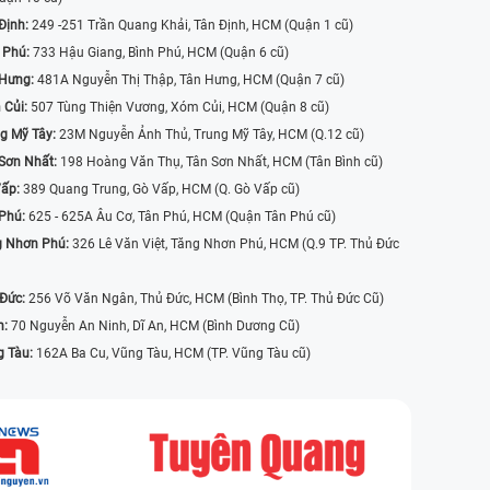
Định:
249 -251 Trần Quang Khải, Tân Định, HCM (Quận 1 cũ)
 Phú:
733 Hậu Giang, Bình Phú, HCM (Quận 6 cũ)
 Hưng:
481A Nguyễn Thị Thập, Tân Hưng, HCM (Quận 7 cũ)
 Củi:
507 Tùng Thiện Vương, Xóm Củi, HCM (Quận 8 cũ)
g Mỹ Tây:
23M Nguyễn Ảnh Thủ, Trung Mỹ Tây, HCM (Q.12 cũ)
Sơn Nhất:
198 Hoàng Văn Thụ, Tân Sơn Nhất, HCM (Tân Bình cũ)
Vấp:
389 Quang Trung, Gò Vấp, HCM (Q. Gò Vấp cũ)
 Phú:
625 - 625A Âu Cơ, Tân Phú, HCM (Quận Tân Phú cũ)
g Nhơn Phú:
326 Lê Văn Việt, Tăng Nhơn Phú, HCM (Q.9 TP. Thủ Đức
 Đức:
256 Võ Văn Ngân, Thủ Đức, HCM (Bình Thọ, TP. Thủ Đức Cũ)
n:
70 Nguyễn An Ninh, Dĩ An, HCM (Bình Dương Cũ)
g Tàu:
162A Ba Cu, Vũng Tàu, HCM (TP. Vũng Tàu cũ)