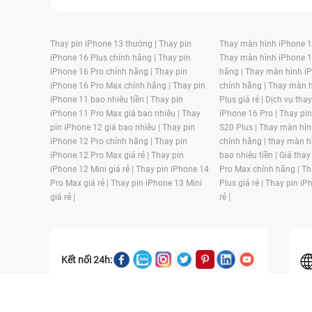
Thay pin iPhone 13 thường |
Thay pin
Thay màn hình iPhone 15
iPhone 16 Plus chính hãng |
Thay pin
Thay màn hình iPhone 1
iPhone 16 Pro chính hãng |
Thay pin
hãng |
Thay màn hình iP
iPhone 16 Pro Max chính hãng |
Thay pin
chính hãng |
Thay màn h
iPhone 11 bao nhiêu tiền |
Thay pin
Plus giá rẻ |
Dịch vụ tha
iPhone 11 Pro Max giá bao nhiêu |
Thay
iPhone 16 Pro |
Thay pi
pin iPhone 12 giá bao nhiêu |
Thay pin
S20 Plus |
Thay màn hìn
iPhone 12 Pro chính hãng |
Thay pin
chính hãng |
thay màn h
iPhone 12 Pro Max giá rẻ |
Thay pin
bao nhiêu tiền |
Giá thay
iPhone 12 Mini giá rẻ |
Thay pin iPhone 14
Pro Max chính hãng |
Th
Pro Max giá rẻ |
Thay pin iPhone 13 Mini
Plus giá rẻ |
Thay pin iP
giá rẻ |
rẻ |
Kết nối 24h:
CÔNG TY TNHH MỘT THÀNH VIÊN ĐÀO TẠO KỸ THUẬT VÀ THƯƠN