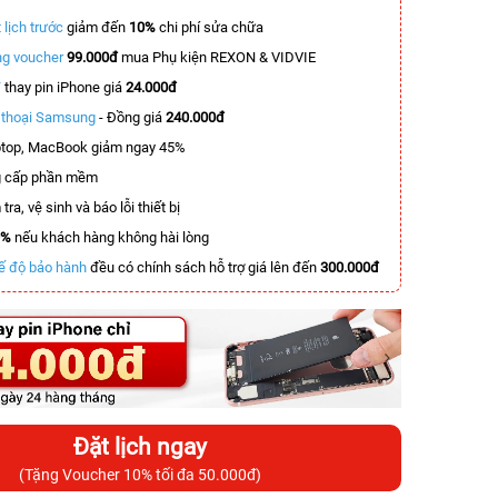
 lịch trước
giảm đến
10%
chi phí sửa chữa
g voucher
99.000đ
mua Phụ kiện REXON & VIDVIE
T
thay pin iPhone giá
24.000đ
n thoại Samsung
- Đồng giá
240.000đ
top, MacBook giảm ngay 45%
 cấp phần mềm
tra, vệ sinh và báo lỗi thiết bị
0%
nếu khách hàng không hài lòng
ế độ bảo hành
đều có chính sách hỗ trợ giá lên đến
300.000đ
Đặt lịch ngay
(Tặng Voucher 10% tối đa 50.000đ)
-6.100.000đ
-5.700.000đ