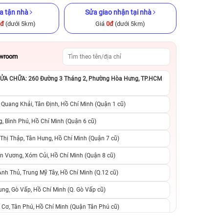
a tận nhà
Sửa giao nhận tại nhà
0đ
(dưới 5km)
Giá
0đ
(dưới 5km)
owroom
A CHỮA: 260 Đường 3 Tháng 2, Phường Hòa Hưng, TP.HCM
ũ chính hãng
iPhone 15 128GB Cũ chính hãng
iPhone 8 Plus 64
hãng
 Quang Khải, Tân Định, Hồ Chí Minh (Quận 1 cũ)
.990.000đ
12.190.000đ
18.290.000đ
2.590.000đ
8
, Bình Phú, Hồ Chí Minh (Quận 6 cũ)
hị Thập, Tân Hưng, Hồ Chí Minh (Quận 7 cũ)
suất, 0 phí
0 trả trước, 0 lãi suất, 0 phí
0 trả trước, 0 lãi
n Vương, Xóm Củi, Hồ Chí Minh (Quận 8 cũ)
người thân
chuyển đổi, 0 gọi người thân
chuyển đổi, 0 gọi
h Thủ, Trung Mỹ Tây, Hồ Chí Minh (Q.12 cũ)
ng, Gò Vấp, Hồ Chí Minh (Q. Gò Vấp cũ)
 Cơ, Tân Phú, Hồ Chí Minh (Quận Tân Phú cũ)