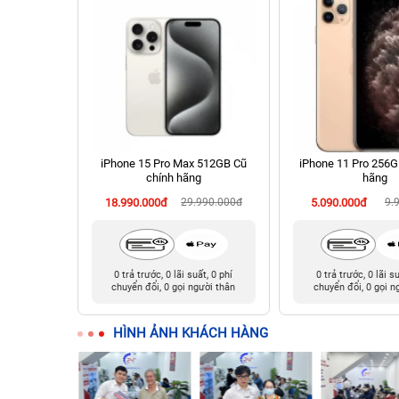
 256GB Cũ
iPhone 15 Pro Max 512GB Cũ
iPhone 11 Pro 256G
chính hãng
hãng
990.000đ
18.990.000đ
29.990.000đ
5.090.000đ
9.
t, 0 phí
0 trả trước, 0 lãi suất, 0 phí
0 trả trước, 0 lãi s
ười thân
chuyển đổi, 0 gọi người thân
chuyển đổi, 0 gọi n
HÌNH ẢNH KHÁCH HÀNG