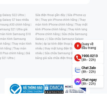
 Galaxy S22 Ultra |
Sửa điện thoại gần đây |
Sửa iPhone uy
g Galaxy S7 bao nhiêu
tín |
Thay pin iPhone chính hãng |
Thay
msung A50 chính hãng |
màn hình iPhone chính hãng |
Thay mặt
amsung S21 Ultra giá
kính iPhone chính hãng |
Thay kính lưng
 màn hình Samsung S10
iPhone chính hãng |
Sửa chữa Samsung
 màn hình Samsung
Galaxy J |
Sửa chữa Samsung Galaxy
nh hãng |
Thay màn hình
Note |
ép lại kính điện thoại giá bao
Quay về
đầu trang
nh hãng |
Thay màn
nhiêu |
thay mặt lưng điện thoại giá bao
0 Plus chính hãng |
Giá
nhiêu |
Sửa chữa Samsung Galaxy S |
1900.0213
 S21 Ultra |
bảng giá sửa chữa điện thoại samsung |
(8h - 22h)
Chat Zalo
(8h - 22h)
Chat ngay
(8h - 22h)
n, Phường 4, Quận 11, Thành phố Hồ Chí Minh, Việt Nam