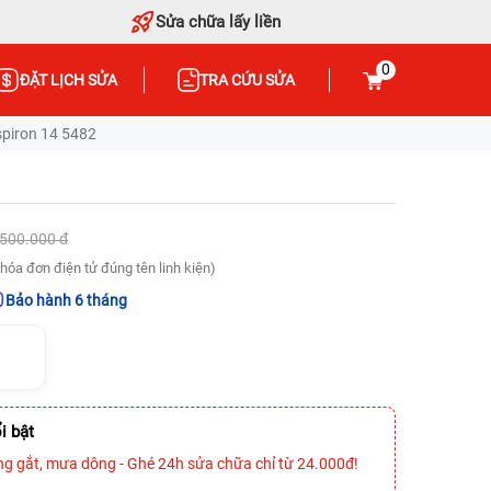
Sửa chữa lấy liền
0
ĐẶT LỊCH SỬA
TRA CỨU SỬA
spiron 14 5482
.500.000 đ
hóa đơn điện tử đúng tên linh kiện)
Bảo hành 6 tháng
i bật
ng gắt, mưa dông - Ghé 24h sửa chữa chỉ từ 24.000đ!