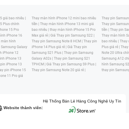
 giá bao nhiêu |
Thay màn hình iPhone 12 mini bao nhiêu
Thay pin Samsung
5 Plus chính
tiền |
Thay màn hình iPhone 13 mini giá
Thay pin Samsun
hone 15 Pro
bao nhiêu |
thay màn hình iPhone 15 Pro
tiền |
Thay pin Sa
ình iPhone 16
Max giá rẻ |
Giá Thay pin Samsung S22 |
Thay màn hình S
y màn hình
Thay pin Samsung Note 8 HCM |
Thay pin
bao nhiêu |
Thay
n Samsung Galaxy
iPhone 14 Plus giá rẻ |
Giá Thay pin
Plus giá rẻ |
Thay
h iPhone 12
Samsung S21 Plus |
Thay pin Samsung
Note 20 Ultra chí
ình iPhone 13
Galaxy A02s |
Thay pin Samsung S21
Samsung A12 chí
 pin iPhone 13
TPHCM |
Giá Thay pin Samsung S9 Plus |
hình Samsung S2
ay pin iPhone 15
Thay pin Samsung Note 20 giá rẻ |
thay pin Samsung
hone 11 Pro giá
Hệ Thống Bán Lẻ Hàng Công Nghệ Uy Tín
Website thành viên:
G MẠI HAI BỐN GIỜ Mã số thuế: 0305245702 Địa chỉ: 122/12G Tạ uyê