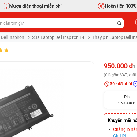
Mượn điện thoại miễn phí
Hoàn tiền 100%
Dell Inspiron
Sửa Laptop Dell Inspiron 14
Thay pin Laptop Dell In
950.000 đ
1
(Giá gồm VAT, xuất 
30 - 45 phút
Pin
950.000 đ
Khuyến mãi nổ
Chẳng lo nắ
Chi tiết