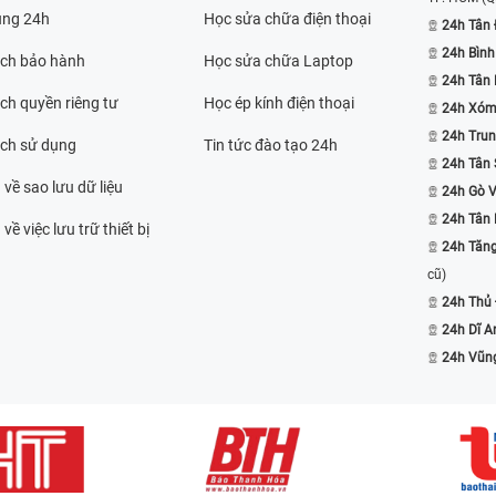
ụng 24h
Học sửa chữa điện thoại
24h Tân 
24h Bình
ách bảo hành
Học sửa chữa Laptop
24h Tân
ch quyền riêng tư
Học ép kính điện thoại
24h Xóm
24h Trun
ách sử dụng
Tin tức đào tạo 24h
24h Tân 
 về sao lưu dữ liệu
24h Gò 
24h Tân
về việc lưu trữ thiết bị
24h Tăn
cũ)
24h Thủ
24h Dĩ A
24h Vũn