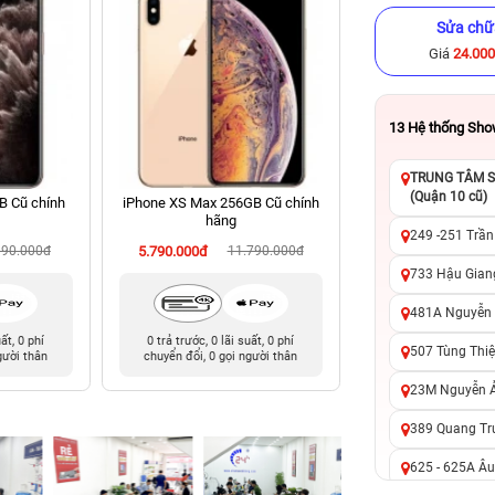
Sửa chữ
Giá
24.00
13
Hệ thống Sh
TRUNG TÂM SỬ
(Quận 10 cũ)
B Cũ chính
iPhone XS Max 256GB Cũ chính
iPhone 11 128GB C
hãng
249 -251 Trần
990.000đ
5.790.000đ
11.790.000đ
4.590.000đ
7
733 Hậu Giang
481A Nguyễn T
uất, 0 phí
0 trả trước, 0 lãi suất, 0 phí
0 trả trước, 0 lãi 
507 Tùng Thiệ
gười thân
chuyển đổi, 0 gọi người thân
chuyển đổi, 0 gọi 
23M Nguyễn Ản
389 Quang Tru
625 - 625A Âu