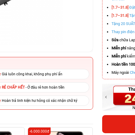
[1.7–31.8]
Đặt
[1.7–31.8]
Tặn
Tặng 20 SUẤ
Thay pin điệ
Sửa
chữa Lap
Miễn phí
nâng
Miễn phí
kiểm 
Hoàn tiền 10
Máy ngoài
Ch
Giá luôn công khai, không phụ phí ẩn
RẺ CHẤP HẾT
- Ở đâu rẻ hơn hoàn tiền
Hoàn trả linh kiện hư hỏng có xác nhận chữ ký
-6.000.000đ
-3.400.000đ