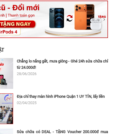
ệt, Tăng Nhơn Phú, Hồ Chí Minh (Q.9 TP. Thủ Đức cũ)
ân, Thủ Đức, Hồ Chí Minh (Bình Thọ, TP. Thủ Đức Cũ)
Ninh, Dĩ An, Hồ Chí Minh (Bình Dương Cũ)
 162A Ba Cu, Vũng Tàu, Hồ Chí Minh (TP. Vũng Tàu cũ)
 Thụ, Tân Sơn Nhất, Hồ Chí Minh (Tân Bình cũ)
ẬT
Chẳng lo nắng gắt, mưa giông - Ghé 24h sửa chữa chỉ
từ 24.000đ!
28/06/2026
Địa chỉ thay màn hình iPhone Quận 1 UY TÍN, lấy liền
02/04/2025
Sửa chữa có DEAL - TẶNG Voucher 200.000đ mua