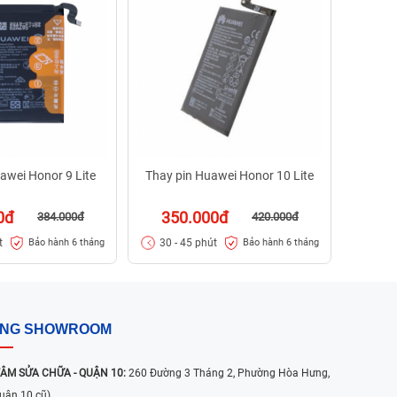
95
30 -
awei Honor 9 Lite
Thay pin Huawei Honor 10 Lite
0đ
350.000đ
384.000đ
420.000đ
t
30 - 45 phút
Bảo hành 6 tháng
Bảo hành 6 tháng
ỐNG SHOWROOM
ÂM SỬA CHỮA - QUẬN 10:
260 Đường 3 Tháng 2, Phường Hòa Hưng,
uận 10 cũ)