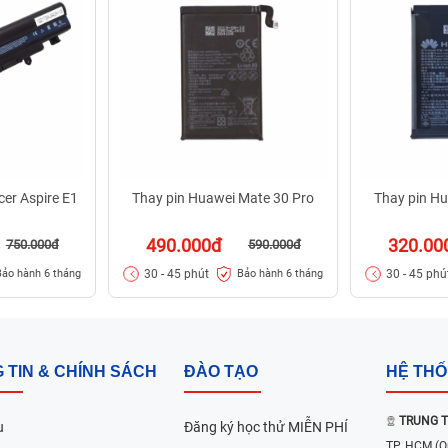
cer Aspire E1
Thay pin Huawei Mate 30 Pro
Thay pin Hu
490.000đ
320.00
750.000đ
590.000đ
30 - 45 phút
30 - 45 phú
Bảo hành 6 tháng
Bảo hành 6 tháng
 TIN & CHÍNH SÁCH
ĐÀO TẠO
HỆ TH
TRUNG T
u
Đăng ký học thử MIỄN PHÍ
TP. HCM
(Q