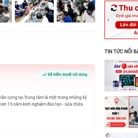
326 Lê Văn Vi
256 Võ Văn Ng
70 Nguyễn An 
24h Vũng Tàu:
198 Hoàng Văn
TIN TỨC NỔI B
Đã kiểm duyệt nội dung
Phần cứng tại Trung tâm là một trong những kỹ
 hơn 15 năm kinh nghiệm đào tạo - sửa chữa