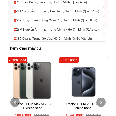
733 Hậu Giang, Bình Phú, Hồ Chí Minh (Quận 6 cũ)
481A Nguyễn Thị Thập, Tân Hưng, Hồ Chí Minh (Quận 7 cũ)
507 Tùng Thiện Vương, Xóm Củi, Hồ Chí Minh (Quận 8 cũ)
23M Nguyễn Ảnh Thủ, Trung Mỹ Tây, Hồ Chí Minh (Q.12 cũ)
389 Quang Trung, Gò Vấp, Hồ Chí Minh (Q. Gò Vấp cũ)
625 - 625A Âu Cơ, Tân Phú, Hồ Chí Minh (Quận Tân Phú cũ)
Tham khảo máy cũ
326 Lê Văn Việt, Tăng Nhơn Phú, Hồ Chí Minh (Q.9 TP. Thủ
-4.900.000đ
-5.410.000đ
-6
Đức cũ)
256 Võ Văn Ngân, Thủ Đức, Hồ Chí Minh (Bình Thọ, TP. Thủ
Đức Cũ)
70 Nguyễn An Ninh, Dĩ An, Hồ Chí Minh (Bình Dương Cũ)
24h Vũng Tàu: 162A Ba Cu, Vũng Tàu, Hồ Chí Minh (TP. Vũng
Tàu cũ)
iPhone 11 Pro Max 512GB
iPhone 15 Pro 256GB Cũ
198 Hoàng Văn Thụ, Tân Sơn Nhất, Hồ Chí Minh (Tân Bình
Cũ chính hãng
chính hãng
cũ)
6.090.000đ
15.490.000đ
10.990.000đ
20.900.000đ