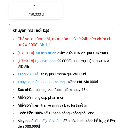
Pin
750.000 đ
Khuyến mãi nổi bật
Chẳng lo nắng gắt, mưa dông - Ghé 24h sửa chữa chỉ
từ 24.000đ!
Chi tiết
[1.7–31.8]
Đặt lịch trước
giảm đến
10%
chi phí sửa chữa
[1.7–31.8]
Tặng voucher
99.000đ
mua Phụ kiện REXON &
VIDVIE
Tặng 20 SUẤT
thay pin iPhone giá
24.000đ
Thay pin điện thoại Samsung
- Đồng giá
240.000đ
Sửa
chữa Laptop, MacBook giảm ngay 45%
Miễn phí
nâng cấp phần mềm
Miễn phí
kiểm tra, vệ sinh và báo lỗi thiết bị
Hoàn tiền 100%
nếu khách hàng không hài lòng
Máy ngoài
Chế độ bảo hành
đều có chính sách hỗ trợ giá lên
đến
300.000đ