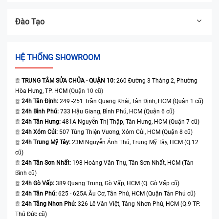
Đào Tạo
HỆ THỐNG SHOWROOM
TRUNG TÂM SỬA CHỮA - QUẬN 10:
260 Đường 3 Tháng 2, Phường
Hòa Hưng, TP. HCM
(Quận 10 cũ)
24h Tân Định:
249 -251 Trần Quang Khải, Tân Định, HCM (Quận 1 cũ)
24h Bình Phú:
733 Hậu Giang, Bình Phú, HCM (Quận 6 cũ)
24h Tân Hưng:
481A Nguyễn Thị Thập, Tân Hưng, HCM (Quận 7 cũ)
24h Xóm Củi:
507 Tùng Thiện Vương, Xóm Củi, HCM (Quận 8 cũ)
24h Trung Mỹ Tây:
23M Nguyễn Ảnh Thủ, Trung Mỹ Tây, HCM (Q.12
cũ)
24h Tân Sơn Nhất:
198 Hoàng Văn Thụ, Tân Sơn Nhất, HCM (Tân
Bình cũ)
24h Gò Vấp:
389 Quang Trung, Gò Vấp, HCM (Q. Gò Vấp cũ)
24h Tân Phú:
625 - 625A Âu Cơ, Tân Phú, HCM (Quận Tân Phú cũ)
24h Tăng Nhơn Phú:
326 Lê Văn Việt, Tăng Nhơn Phú, HCM (Q.9 TP.
Thủ Đức cũ)