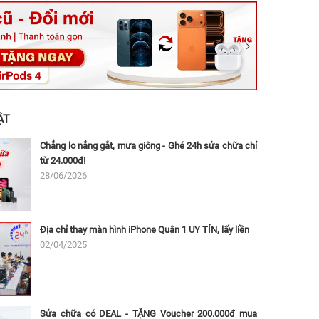
ệt, Tăng Nhơn Phú, Hồ Chí Minh (Q.9 TP. Thủ Đức cũ)
ân, Thủ Đức, Hồ Chí Minh (Bình Thọ, TP. Thủ Đức Cũ)
Ninh, Dĩ An, Hồ Chí Minh (Bình Dương Cũ)
 162A Ba Cu, Vũng Tàu, Hồ Chí Minh (TP. Vũng Tàu cũ)
 Thụ, Tân Sơn Nhất, Hồ Chí Minh (Tân Bình cũ)
ẬT
Chẳng lo nắng gắt, mưa giông - Ghé 24h sửa chữa chỉ
từ 24.000đ!
28/06/2026
Địa chỉ thay màn hình iPhone Quận 1 UY TÍN, lấy liền
02/04/2025
Sửa chữa có DEAL - TẶNG Voucher 200.000đ mua