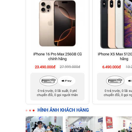
B Cũ chính
iPhone 16 Pro Max 256GB Cũ
iPhone XS Max 512G
chính hãng
hãng
90.000đ
23.490.000đ
27.999.000đ
6.490.000đ
13.
t, 0 phí
0 trả trước, 0 lãi suất, 0 phí
0 trả trước, 0 lãi s
ười thân
chuyển đổi, 0 gọi người thân
chuyển đổi, 0 gọi n
HÌNH ẢNH KHÁCH HÀNG