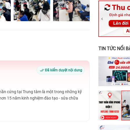
326 Lê Văn Vi
256 Võ Văn Ng
70 Nguyễn An 
24h Vũng Tàu:
198 Hoàng Văn
TIN TỨC NỔI B
Đã kiểm duyệt nội dung
Phần cứng tại Trung tâm là một trong những kỹ
 hơn 15 năm kinh nghiệm đào tạo - sửa chữa