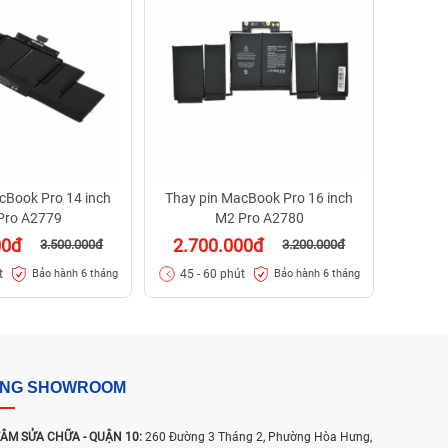
2.7
45 -
cBook Pro 14 inch
Thay pin MacBook Pro 16 inch
Pro A2779
M2 Pro A2780
00đ
2.700.000đ
3.500.000đ
3.200.000đ
t
45 - 60 phút
Bảo hành 6 tháng
Bảo hành 6 tháng
ỐNG SHOWROOM
ÂM SỬA CHỮA - QUẬN 10:
260 Đường 3 Tháng 2, Phường Hòa Hưng,