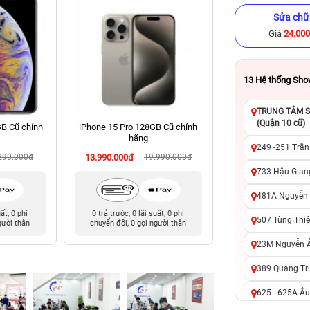
Sửa chữ
Giá
24.00
13
Hệ thống Sh
TRUNG TÂM SỬ
(Quận 10 cũ)
B Cũ chính
iPhone 15 Pro 128GB Cũ chính
iPhone 11 256GB C
hãng
249 -251 Trần
290.000đ
13.990.000đ
19.990.000đ
4.890.000đ
8
733 Hậu Giang
481A Nguyễn T
uất, 0 phí
0 trả trước, 0 lãi suất, 0 phí
0 trả trước, 0 lãi 
507 Tùng Thiệ
gười thân
chuyển đổi, 0 gọi người thân
chuyển đổi, 0 gọi 
23M Nguyễn Ản
389 Quang Tru
625 - 625A Âu