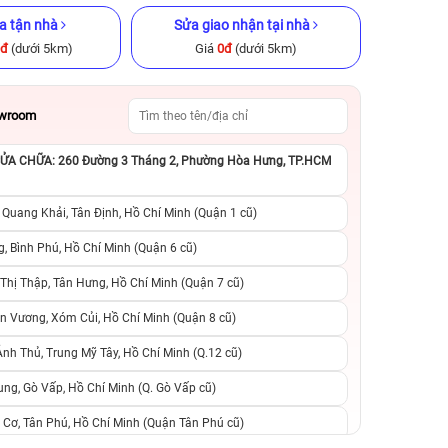
a tận nhà
Sửa giao nhận tại nhà
0đ
(dưới 5km)
Giá
0đ
(dưới 5km)
owroom
A CHỮA: 260 Đường 3 Tháng 2, Phường Hòa Hưng, TP.HCM
ũ chính hãng
iPhone 14 128GB Cũ chính hãng
iPhone 11 Pro 25
hãng
 Quang Khải, Tân Định, Hồ Chí Minh (Quận 1 cũ)
.990.000đ
8.090.000đ
16.390.000đ
5.090.000đ
9
, Bình Phú, Hồ Chí Minh (Quận 6 cũ)
hị Thập, Tân Hưng, Hồ Chí Minh (Quận 7 cũ)
suất, 0 phí
0 trả trước, 0 lãi suất, 0 phí
0 trả trước, 0 lãi
n Vương, Xóm Củi, Hồ Chí Minh (Quận 8 cũ)
người thân
chuyển đổi, 0 gọi người thân
chuyển đổi, 0 gọi
h Thủ, Trung Mỹ Tây, Hồ Chí Minh (Q.12 cũ)
ng, Gò Vấp, Hồ Chí Minh (Q. Gò Vấp cũ)
 Cơ, Tân Phú, Hồ Chí Minh (Quận Tân Phú cũ)