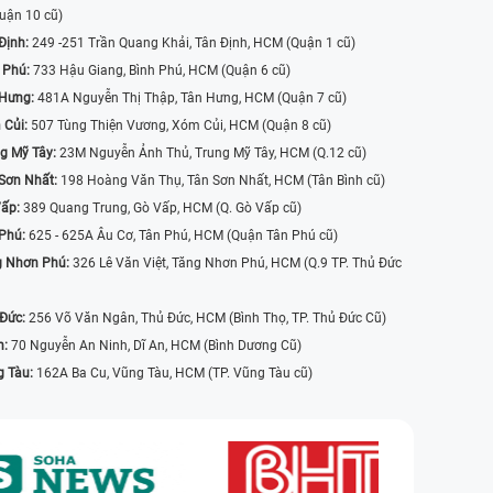
uận 10 cũ)
Định:
249 -251 Trần Quang Khải, Tân Định, HCM (Quận 1 cũ)
 Phú:
733 Hậu Giang, Bình Phú, HCM (Quận 6 cũ)
 Hưng:
481A Nguyễn Thị Thập, Tân Hưng, HCM (Quận 7 cũ)
 Củi:
507 Tùng Thiện Vương, Xóm Củi, HCM (Quận 8 cũ)
g Mỹ Tây:
23M Nguyễn Ảnh Thủ, Trung Mỹ Tây, HCM (Q.12 cũ)
Sơn Nhất:
198 Hoàng Văn Thụ, Tân Sơn Nhất, HCM (Tân Bình cũ)
Vấp:
389 Quang Trung, Gò Vấp, HCM (Q. Gò Vấp cũ)
 Phú:
625 - 625A Âu Cơ, Tân Phú, HCM (Quận Tân Phú cũ)
g Nhơn Phú:
326 Lê Văn Việt, Tăng Nhơn Phú, HCM (Q.9 TP. Thủ Đức
 Đức:
256 Võ Văn Ngân, Thủ Đức, HCM (Bình Thọ, TP. Thủ Đức Cũ)
n:
70 Nguyễn An Ninh, Dĩ An, HCM (Bình Dương Cũ)
g Tàu:
162A Ba Cu, Vũng Tàu, HCM (TP. Vũng Tàu cũ)