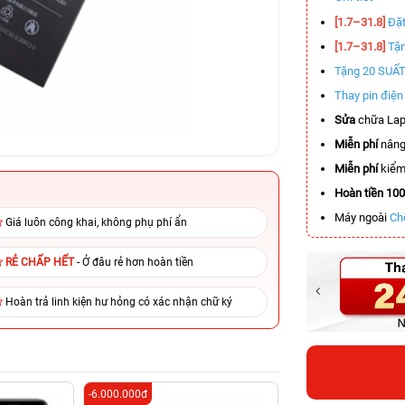
[1.7–31.8]
Đặt
[1.7–31.8]
Tặn
Tặng 20 SUẤ
Thay pin điệ
Sửa
chữa Lap
Miễn phí
nâng
Miễn phí
kiểm 
Hoàn tiền 10
Máy ngoài
Ch
Giá luôn công khai, không phụ phí ẩn
RẺ CHẤP HẾT
- Ở đâu rẻ hơn hoàn tiền
Hoàn trả linh kiện hư hỏng có xác nhận chữ ký
-6.000.000đ
-4.100.000đ