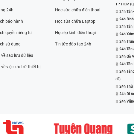
TP. HCM
(Q
ụng 24h
Học sửa chữa điện thoại
24h Tân 
24h Bình
ách bảo hành
Học sửa chữa Laptop
24h Tân
ch quyền riêng tư
Học ép kính điện thoại
24h Xóm
24h Trun
ách sử dụng
Tin tức đào tạo 24h
24h Tân 
 về sao lưu dữ liệu
24h Gò 
24h Tân
về việc lưu trữ thiết bị
24h Tăn
cũ)
24h Thủ
24h Dĩ A
24h Vũn