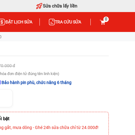
Sửa chữa lấy liền
0
ĐẶT LỊCH SỬA
TRA CỨU SỬA
0
70.000 đ
hóa đơn điện tử đúng tên linh kiện)
Bảo hành pin phù, chức năng 6 tháng
i bật
ng gắt, mưa dông - Ghé 24h sửa chữa chỉ từ 24.000đ!