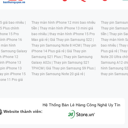
 giá bao nhiêu |
Thay màn hình iPhone 12 mini bao nhiêu
Thay pin Samsung
5 Plus chính
tiền |
Thay màn hình iPhone 13 mini giá
Thay pin Samsun
hone 15 Pro
bao nhiêu |
thay màn hình iPhone 15 Pro
tiền |
Thay pin Sa
ình iPhone 16
Max giá rẻ |
Giá Thay pin Samsung S22 |
Thay màn hình S
y màn hình
Thay pin Samsung Note 8 HCM |
Thay pin
bao nhiêu |
Thay
n Samsung Galaxy
iPhone 14 Plus giá rẻ |
Giá Thay pin
Plus giá rẻ |
Thay
h iPhone 12
Samsung S21 Plus |
Thay pin Samsung
Note 20 Ultra chí
ình iPhone 13
Galaxy A02s |
Thay pin Samsung S21
Samsung A12 chí
 pin iPhone 13
TPHCM |
Giá Thay pin Samsung S9 Plus |
hình Samsung S2
ay pin iPhone 15
Thay pin Samsung Note 20 giá rẻ |
thay pin Samsung
hone 11 Pro giá
Hệ Thống Bán Lẻ Hàng Công Nghệ Uy Tín
Website thành viên: