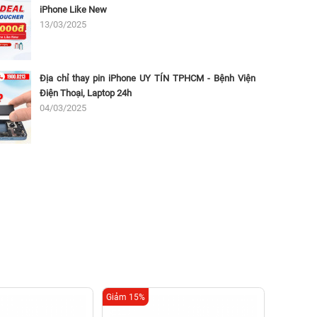
iPhone Like New
13/03/2025
Địa chỉ thay pin iPhone UY TÍN TPHCM - Bệnh Viện
Điện Thoại, Laptop 24h
04/03/2025
Giảm 15%
Giảm 20%
Thay p