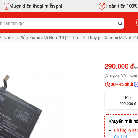
Mượn điện thoại miễn phí
Hoàn tiền 100%
i Note
Sửa Xiaomi Mi Note 10 | 10 Pro
Thay pin Xiaomi Mi Note 1
290.000 đ
3
(Giá gồm VAT, xuất 
30 - 45 phút
Pin
290.000 đ
Khuyến mãi nổ
Chẳng lo nắ
Chi tiết