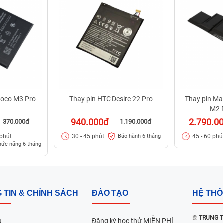
Poco M3 Pro
Thay pin HTC Desire 22 Pro
Thay pin Ma
M2 
940.000đ
2.790.0
370.000đ
1.190.000đ
 phút
30 - 45 phút
45 - 60 phú
Bảo hành 6 tháng
hức năng 6 tháng
 TIN & CHÍNH SÁCH
ĐÀO TẠO
HỆ TH
TRUNG T
u
Đăng ký học thử MIỄN PHÍ