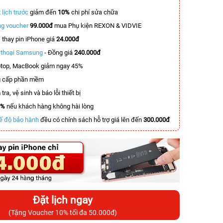
 lịch trước
giảm đến
10%
chi phí sửa chữa
g voucher
99.000đ
mua Phụ kiện REXON & VIDVIE
T
thay pin iPhone giá
24.000đ
n thoại Samsung
- Đồng giá
240.000đ
top, MacBook giảm ngay 45%
 cấp phần mềm
tra, vệ sinh và báo lỗi thiết bị
0%
nếu khách hàng không hài lòng
ế độ bảo hành
đều có chính sách hỗ trợ giá lên đến
300.000đ
Đặt lịch ngay
(Tặng Voucher 10% tối đa 50.000đ)
-8.300.000đ
-4.900.000đ