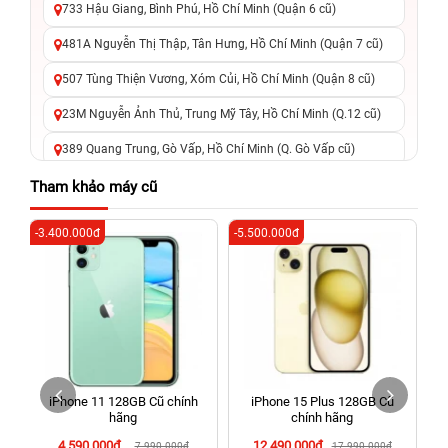
733 Hậu Giang, Bình Phú, Hồ Chí Minh (Quận 6 cũ)
481A Nguyễn Thị Thập, Tân Hưng, Hồ Chí Minh (Quận 7 cũ)
507 Tùng Thiện Vương, Xóm Củi, Hồ Chí Minh (Quận 8 cũ)
23M Nguyễn Ảnh Thủ, Trung Mỹ Tây, Hồ Chí Minh (Q.12 cũ)
389 Quang Trung, Gò Vấp, Hồ Chí Minh (Q. Gò Vấp cũ)
625 - 625A Âu Cơ, Tân Phú, Hồ Chí Minh (Quận Tân Phú cũ)
Tham khảo máy cũ
326 Lê Văn Việt, Tăng Nhơn Phú, Hồ Chí Minh (Q.9 TP. Thủ
-3.400.000đ
-5.500.000đ
-4
Đức cũ)
256 Võ Văn Ngân, Thủ Đức, Hồ Chí Minh (Bình Thọ, TP. Thủ
Đức Cũ)
70 Nguyễn An Ninh, Dĩ An, Hồ Chí Minh (Bình Dương Cũ)
24h Vũng Tàu: 162A Ba Cu, Vũng Tàu, Hồ Chí Minh (TP. Vũng
Tàu cũ)
iPhone 11 128GB Cũ chính
iPhone 15 Plus 128GB Cũ
198 Hoàng Văn Thụ, Tân Sơn Nhất, Hồ Chí Minh (Tân Bình
hãng
chính hãng
cũ)
4.590.000đ
12.490.000đ
7.990.000đ
17.990.000đ