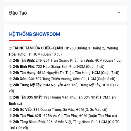
Đào Tạo
HỆ THỐNG SHOWROOM
TRUNG TÂM SỬA CHỮA - QUẬN 10:
260 Đường 3 Tháng 2, Phường
Hòa Hưng, TP. HCM
(Quận 10 cũ)
24h Tân Định:
249 -251 Trần Quang Khải, Tân Định, HCM (Quận 1 cũ)
24h Bình Phú:
733 Hậu Giang, Bình Phú, HCM (Quận 6 cũ)
24h Tân Hưng:
481A Nguyễn Thị Thập, Tân Hưng, HCM (Quận 7 cũ)
24h Xóm Củi:
507 Tùng Thiện Vương, Xóm Củi, HCM (Quận 8 cũ)
24h Trung Mỹ Tây:
23M Nguyễn Ảnh Thủ, Trung Mỹ Tây, HCM (Q.12
cũ)
24h Tân Sơn Nhất:
198 Hoàng Văn Thụ, Tân Sơn Nhất, HCM (Tân
Bình cũ)
24h Gò Vấp:
389 Quang Trung, Gò Vấp, HCM (Q. Gò Vấp cũ)
24h Tân Phú:
625 - 625A Âu Cơ, Tân Phú, HCM (Quận Tân Phú cũ)
24h Tăng Nhơn Phú:
326 Lê Văn Việt, Tăng Nhơn Phú, HCM (Q.9 TP.
Thủ Đức cũ)