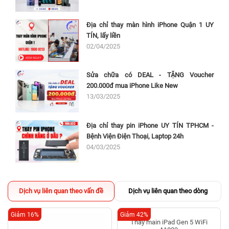
Địa chỉ thay màn hình iPhone Quận 1 UY
TÍN, lấy liền
02/04/2025
Sửa chữa có DEAL - TẶNG Voucher
200.000đ mua iPhone Like New
13/03/2025
Địa chỉ thay pin iPhone UY TÍN TPHCM -
Bệnh Viện Điện Thoại, Laptop 24h
04/03/2025
Dịch vụ liên quan theo vấn đề
Dịch vụ liên quan theo dòng
Giảm 16%
Giảm 42%
Thay main iPad Gen 5 WiFi