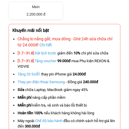
Main
2.200.000 đ
Khuyến mãi nổi bật
Chẳng lo nắng gắt, mưa dông - Ghé 24h sửa chữa chỉ
từ 24.000đ!
Chi tiết
[1.7–31.8]
Đặt lịch trước
giảm đến
10%
chi phí sửa chữa
[1.7–31.8]
Tặng voucher
99.000đ
mua Phụ kiện REXON &
VIDVIE
Tặng 20 SUẤT
thay pin iPhone giá
24.000đ
Thay pin điện thoại Samsung
- Đồng giá
240.000đ
Sửa
chữa Laptop, MacBook giảm ngay 45%
Miễn phí
nâng cấp phần mềm
Miễn phí
kiểm tra, vệ sinh và báo lỗi thiết bị
Hoàn tiền 100%
nếu khách hàng không hài lòng
Máy ngoài
Chế độ bảo hành
đều có chính sách hỗ trợ giá lên
đến
300.000đ