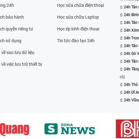
ụng 24h
Học sửa chữa điện thoại
24h Tân 
24h Bình
ách bảo hành
Học sửa chữa Laptop
24h Tân
ch quyền riêng tư
Học ép kính điện thoại
24h Xóm
24h Trun
ách sử dụng
Tin tức đào tạo 24h
24h Tân 
 về sao lưu dữ liệu
24h Gò 
24h Tân
về việc lưu trữ thiết bị
24h Tăn
cũ)
24h Thủ
24h Dĩ A
24h Vũn