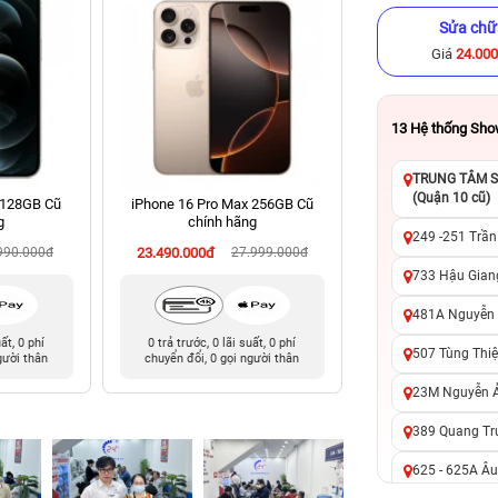
Sửa chữ
Giá
24.00
13
Hệ thống Sh
TRUNG TÂM SỬ
(Quận 10 cũ)
 128GB Cũ
iPhone 16 Pro Max 256GB Cũ
iPhone XS 64GB Cũ
g
chính hãng
249 -251 Trần
990.000đ
23.490.000đ
27.999.000đ
3.590.000đ
9
733 Hậu Giang
481A Nguyễn T
uất, 0 phí
0 trả trước, 0 lãi suất, 0 phí
0 trả trước, 0 lãi 
507 Tùng Thiệ
gười thân
chuyển đổi, 0 gọi người thân
chuyển đổi, 0 gọi 
23M Nguyễn Ản
389 Quang Tru
625 - 625A Âu