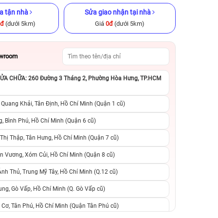
a tận nhà
Sửa giao nhận tại nhà
0đ
(dưới 5km)
Giá
0đ
(dưới 5km)
owroom
A CHỮA: 260 Đường 3 Tháng 2, Phường Hòa Hưng, TP.HCM
 chính hãng
iPhone 16 Pro 128GB Cũ chính
iPhone 13 Pro 25
hãng
hãng
 Quang Khải, Tân Định, Hồ Chí Minh (Quận 1 cũ)
.790.000đ
17.990.000đ
22.990.000đ
9.490.000đ
1
, Bình Phú, Hồ Chí Minh (Quận 6 cũ)
hị Thập, Tân Hưng, Hồ Chí Minh (Quận 7 cũ)
suất, 0 phí
0 trả trước, 0 lãi suất, 0 phí
0 trả trước, 0 lãi
n Vương, Xóm Củi, Hồ Chí Minh (Quận 8 cũ)
người thân
chuyển đổi, 0 gọi người thân
chuyển đổi, 0 gọi
h Thủ, Trung Mỹ Tây, Hồ Chí Minh (Q.12 cũ)
ng, Gò Vấp, Hồ Chí Minh (Q. Gò Vấp cũ)
 Cơ, Tân Phú, Hồ Chí Minh (Quận Tân Phú cũ)