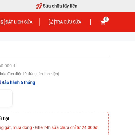
Sửa chữa lấy liền
0
ĐẶT LỊCH SỬA
TRA CỨU SỬA
60.000 đ
hóa đơn điện tử đúng tên linh kiện)
Bảo hành 6 tháng
i bật
ng gắt, mưa dông - Ghé 24h sửa chữa chỉ từ 24.000đ!