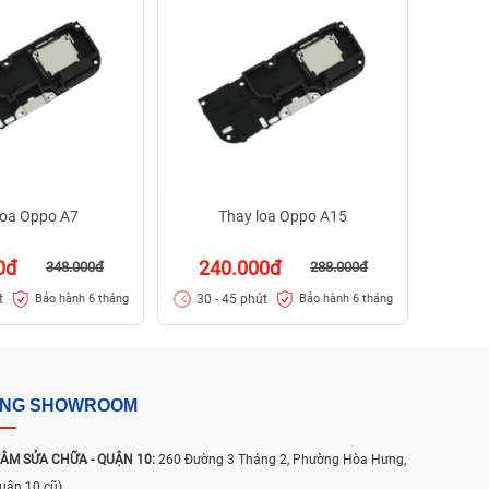
24
30 -
loa Oppo A7
Thay loa Oppo A15
0đ
240.000đ
348.000đ
288.000đ
t
30 - 45 phút
Bảo hành 6 tháng
Bảo hành 6 tháng
ỐNG SHOWROOM
ÂM SỬA CHỮA - QUẬN 10:
260 Đường 3 Tháng 2, Phường Hòa Hưng,
uận 10 cũ)