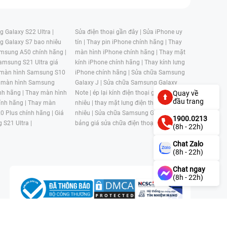
 Galaxy S22 Ultra |
Sửa điện thoại gần đây |
Sửa iPhone uy
g Galaxy S7 bao nhiêu
tín |
Thay pin iPhone chính hãng |
Thay
msung A50 chính hãng |
màn hình iPhone chính hãng |
Thay mặt
amsung S21 Ultra giá
kính iPhone chính hãng |
Thay kính lưng
 màn hình Samsung S10
iPhone chính hãng |
Sửa chữa Samsung
 màn hình Samsung
Galaxy J |
Sửa chữa Samsung Galaxy
nh hãng |
Thay màn hình
Note |
ép lại kính điện thoại giá bao
Quay về
đầu trang
nh hãng |
Thay màn
nhiêu |
thay mặt lưng điện thoại giá bao
0 Plus chính hãng |
Giá
nhiêu |
Sửa chữa Samsung Galaxy S |
1900.0213
 S21 Ultra |
bảng giá sửa chữa điện thoại samsung |
(8h - 22h)
Chat Zalo
(8h - 22h)
Chat ngay
(8h - 22h)
n, Phường 4, Quận 11, Thành phố Hồ Chí Minh, Việt Nam