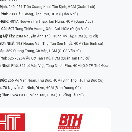
Định:
249 -251 Trần Quang Khải, Tân Định, HCM (Quận 1 cũ)
 Phú:
733 Hậu Giang, Bình Phú, HCM (Quận 6 cũ)
 Hưng:
481A Nguyễn Thị Thập, Tân Hưng, HCM (Quận 7 cũ)
 Củi:
507 Tùng Thiện Vương, Xóm Củi, HCM (Quận 8 cũ)
g Mỹ Tây:
23M Nguyễn Ảnh Thủ, Trung Mỹ Tây, HCM (Q.12 cũ)
Sơn Nhất:
198 Hoàng Văn Thụ, Tân Sơn Nhất, HCM (Tân Bình cũ)
Vấp:
389 Quang Trung, Gò Vấp, HCM (Q. Gò Vấp cũ)
 Phú:
625 - 625A Âu Cơ, Tân Phú, HCM (Quận Tân Phú cũ)
g Nhơn Phú:
326 Lê Văn Việt, Tăng Nhơn Phú, HCM (Q.9 TP. Thủ Đức
 Đức:
256 Võ Văn Ngân, Thủ Đức, HCM (Bình Thọ, TP. Thủ Đức Cũ)
n:
70 Nguyễn An Ninh, Dĩ An, HCM (Bình Dương Cũ)
g Tàu:
162A Ba Cu, Vũng Tàu, HCM (TP. Vũng Tàu cũ)