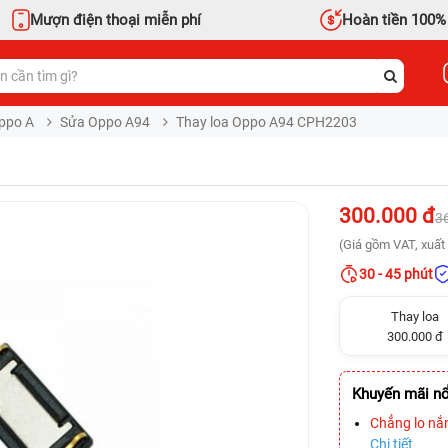
Mượn điện thoại miễn phí
Hoàn tiền 100%
ppo A
Sửa Oppo A94
Thay loa Oppo A94 CPH2203
300.000 đ
3
(Giá gồm VAT, xuất 
30 - 45 phút
Thay loa
300.000 đ
Khuyến mãi nổ
Chẳng lo nắ
Chi tiết