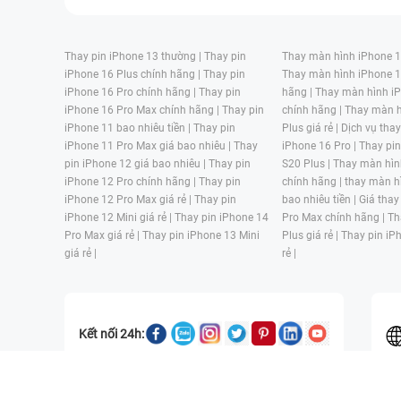
Thay pin iPhone 13 thường |
Thay pin
Thay màn hình iPhone 15
iPhone 16 Plus chính hãng |
Thay pin
Thay màn hình iPhone 1
iPhone 16 Pro chính hãng |
Thay pin
hãng |
Thay màn hình iP
iPhone 16 Pro Max chính hãng |
Thay pin
chính hãng |
Thay màn h
iPhone 11 bao nhiêu tiền |
Thay pin
Plus giá rẻ |
Dịch vụ tha
iPhone 11 Pro Max giá bao nhiêu |
Thay
iPhone 16 Pro |
Thay pi
pin iPhone 12 giá bao nhiêu |
Thay pin
S20 Plus |
Thay màn hìn
iPhone 12 Pro chính hãng |
Thay pin
chính hãng |
thay màn h
iPhone 12 Pro Max giá rẻ |
Thay pin
bao nhiêu tiền |
Giá thay
iPhone 12 Mini giá rẻ |
Thay pin iPhone 14
Pro Max chính hãng |
Th
Pro Max giá rẻ |
Thay pin iPhone 13 Mini
Plus giá rẻ |
Thay pin iP
giá rẻ |
rẻ |
Kết nối 24h:
CÔNG TY TNHH MỘT THÀNH VIÊN ĐÀO TẠO KỸ THUẬT VÀ THƯƠN