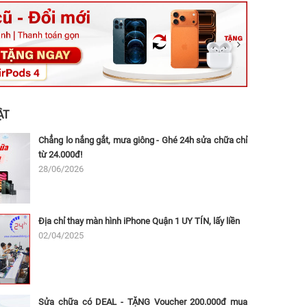
ệt, Tăng Nhơn Phú, Hồ Chí Minh (Q.9 TP. Thủ Đức cũ)
ân, Thủ Đức, Hồ Chí Minh (Bình Thọ, TP. Thủ Đức Cũ)
Ninh, Dĩ An, Hồ Chí Minh (Bình Dương Cũ)
 162A Ba Cu, Vũng Tàu, Hồ Chí Minh (TP. Vũng Tàu cũ)
 Thụ, Tân Sơn Nhất, Hồ Chí Minh (Tân Bình cũ)
ẬT
Chẳng lo nắng gắt, mưa giông - Ghé 24h sửa chữa chỉ
từ 24.000đ!
28/06/2026
Địa chỉ thay màn hình iPhone Quận 1 UY TÍN, lấy liền
02/04/2025
Sửa chữa có DEAL - TẶNG Voucher 200.000đ mua