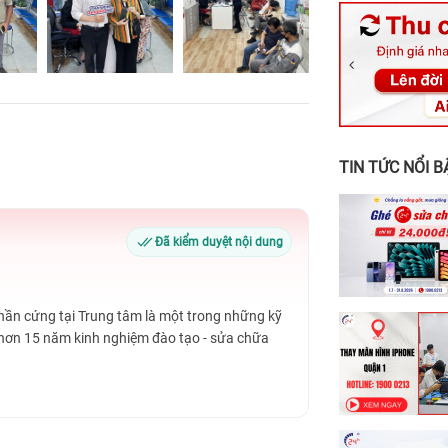
326 Lê Văn Vi
256 Võ Văn Ng
70 Nguyễn An 
24h Vũng Tàu:
198 Hoàng Văn
TIN TỨC NỔI B
Đã kiểm duyệt nội dung
Phần cứng tại Trung tâm là một trong những kỹ
 hơn 15 năm kinh nghiệm đào tạo - sửa chữa