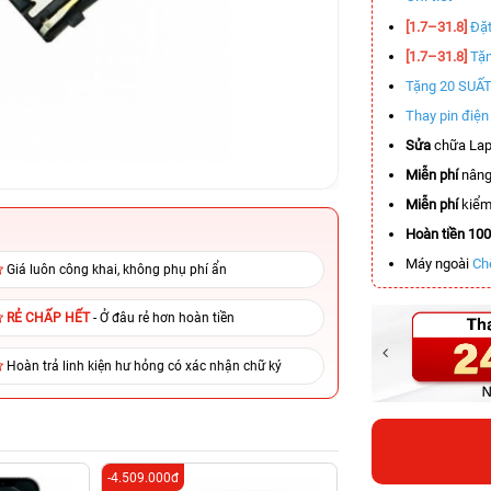
[1.7–31.8]
Đặt
[1.7–31.8]
Tặn
Tặng 20 SUẤ
Thay pin điệ
Sửa
chữa Lap
Miễn phí
nâng
Miễn phí
kiểm 
Hoàn tiền 10
Máy ngoài
Ch
Giá luôn công khai, không phụ phí ẩn
RẺ CHẤP HẾT
- Ở đâu rẻ hơn hoàn tiền
Hoàn trả linh kiện hư hỏng có xác nhận chữ ký
-4.509.000đ
-6.200.000đ