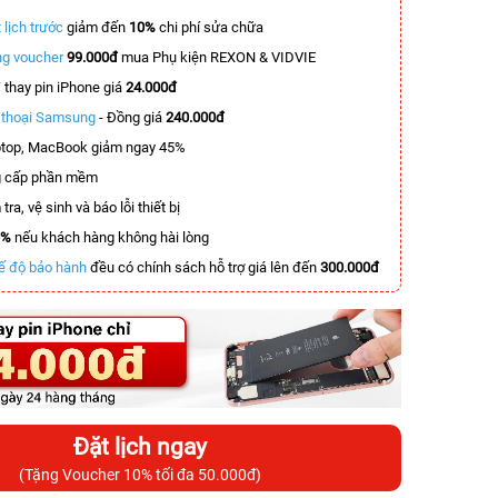
 lịch trước
giảm đến
10%
chi phí sửa chữa
g voucher
99.000đ
mua Phụ kiện REXON & VIDVIE
T
thay pin iPhone giá
24.000đ
n thoại Samsung
- Đồng giá
240.000đ
top, MacBook giảm ngay 45%
 cấp phần mềm
tra, vệ sinh và báo lỗi thiết bị
0%
nếu khách hàng không hài lòng
ế độ bảo hành
đều có chính sách hỗ trợ giá lên đến
300.000đ
Đặt lịch ngay
(Tặng Voucher 10% tối đa 50.000đ)
-5.000.000đ
-5.500.000đ