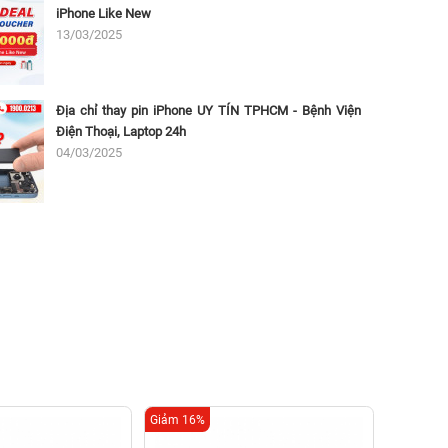
iPhone Like New
13/03/2025
Địa chỉ thay pin iPhone UY TÍN TPHCM - Bệnh Viện
Điện Thoại, Laptop 24h
04/03/2025
Giảm 16%
Giảm 16%
T