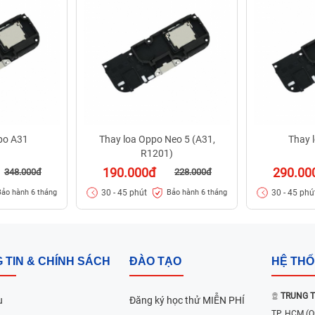
po A31
Thay loa Oppo Neo 5 (A31,
Thay 
R1201)
190.000đ
290.00
348.000đ
228.000đ
30 - 45 phút
30 - 45 phú
Bảo hành 6 tháng
Bảo hành 6 tháng
 TIN & CHÍNH SÁCH
ĐÀO TẠO
HỆ TH
TRUNG T
u
Đăng ký học thử MIỄN PHÍ
TP. HCM
(Q