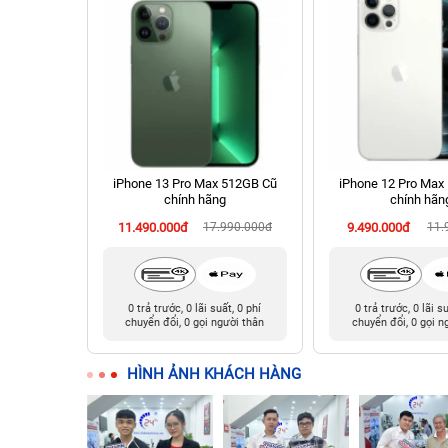
hính hãng
iPhone 13 Pro Max 512GB Cũ
iPhone 12 Pro Max
chính hãng
chính hãn
90.000đ
11.490.000đ
17.990.000đ
9.490.000đ
11.
t, 0 phí
0 trả trước, 0 lãi suất, 0 phí
0 trả trước, 0 lãi s
ười thân
chuyển đổi, 0 gọi người thân
chuyển đổi, 0 gọi n
HÌNH ẢNH KHÁCH HÀNG