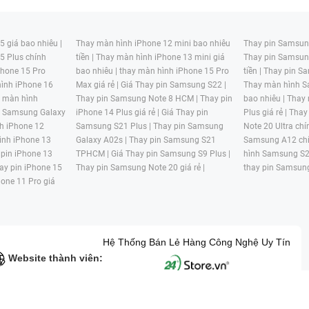
 giá bao nhiêu |
Thay màn hình iPhone 12 mini bao nhiêu
Thay pin Samsung
5 Plus chính
tiền |
Thay màn hình iPhone 13 mini giá
Thay pin Samsun
hone 15 Pro
bao nhiêu |
thay màn hình iPhone 15 Pro
tiền |
Thay pin Sa
ình iPhone 16
Max giá rẻ |
Giá Thay pin Samsung S22 |
Thay màn hình S
y màn hình
Thay pin Samsung Note 8 HCM |
Thay pin
bao nhiêu |
Thay
n Samsung Galaxy
iPhone 14 Plus giá rẻ |
Giá Thay pin
Plus giá rẻ |
Thay
h iPhone 12
Samsung S21 Plus |
Thay pin Samsung
Note 20 Ultra chí
ình iPhone 13
Galaxy A02s |
Thay pin Samsung S21
Samsung A12 chí
 pin iPhone 13
TPHCM |
Giá Thay pin Samsung S9 Plus |
hình Samsung S2
ay pin iPhone 15
Thay pin Samsung Note 20 giá rẻ |
thay pin Samsung
hone 11 Pro giá
Hệ Thống Bán Lẻ Hàng Công Nghệ Uy Tín
Website thành viên:
G MẠI HAI BỐN GIỜ Mã số thuế: 0305245702 Địa chỉ: 122/12G Tạ uyê