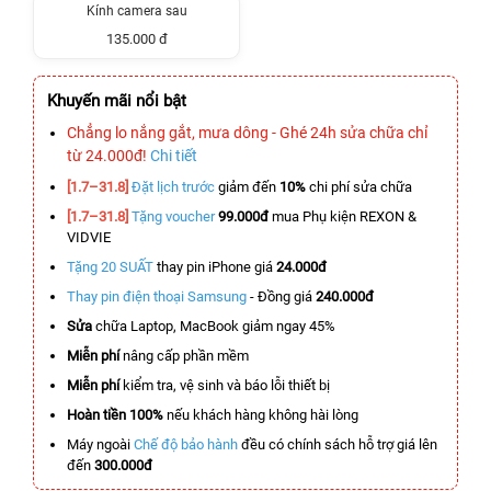
Kính camera sau
135.000 đ
Khuyến mãi nổi bật
Chẳng lo nắng gắt, mưa dông - Ghé 24h sửa chữa chỉ
từ 24.000đ!
Chi tiết
[1.7–31.8]
Đặt lịch trước
giảm đến
10%
chi phí sửa chữa
[1.7–31.8]
Tặng voucher
99.000đ
mua Phụ kiện REXON &
VIDVIE
Tặng 20 SUẤT
thay pin iPhone giá
24.000đ
Thay pin điện thoại Samsung
- Đồng giá
240.000đ
Sửa
chữa Laptop, MacBook giảm ngay 45%
Miễn phí
nâng cấp phần mềm
Miễn phí
kiểm tra, vệ sinh và báo lỗi thiết bị
Hoàn tiền 100%
nếu khách hàng không hài lòng
Máy ngoài
Chế độ bảo hành
đều có chính sách hỗ trợ giá lên
đến
300.000đ