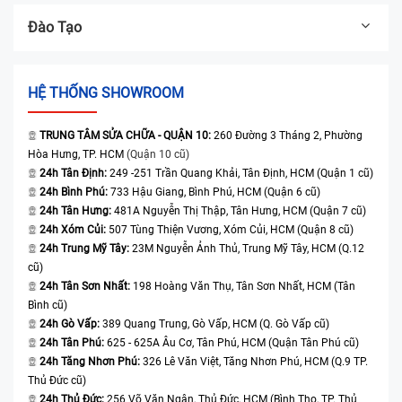
Đào Tạo
HỆ THỐNG SHOWROOM
TRUNG TÂM SỬA CHỮA - QUẬN 10:
260 Đường 3 Tháng 2, Phường
Hòa Hưng, TP. HCM
(Quận 10 cũ)
24h Tân Định:
249 -251 Trần Quang Khải, Tân Định, HCM (Quận 1 cũ)
24h Bình Phú:
733 Hậu Giang, Bình Phú, HCM (Quận 6 cũ)
24h Tân Hưng:
481A Nguyễn Thị Thập, Tân Hưng, HCM (Quận 7 cũ)
24h Xóm Củi:
507 Tùng Thiện Vương, Xóm Củi, HCM (Quận 8 cũ)
24h Trung Mỹ Tây:
23M Nguyễn Ảnh Thủ, Trung Mỹ Tây, HCM (Q.12
cũ)
24h Tân Sơn Nhất:
198 Hoàng Văn Thụ, Tân Sơn Nhất, HCM (Tân
Bình cũ)
24h Gò Vấp:
389 Quang Trung, Gò Vấp, HCM (Q. Gò Vấp cũ)
24h Tân Phú:
625 - 625A Âu Cơ, Tân Phú, HCM (Quận Tân Phú cũ)
24h Tăng Nhơn Phú:
326 Lê Văn Việt, Tăng Nhơn Phú, HCM (Q.9 TP.
Thủ Đức cũ)
24h Thủ Đức:
256 Võ Văn Ngân, Thủ Đức, HCM (Bình Thọ, TP. Thủ