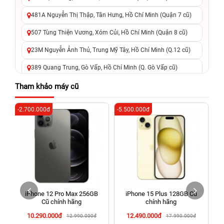
481A Nguyễn Thị Thập, Tân Hưng, Hồ Chí Minh (Quận 7 cũ)
507 Tùng Thiện Vương, Xóm Củi, Hồ Chí Minh (Quận 8 cũ)
23M Nguyễn Ảnh Thủ, Trung Mỹ Tây, Hồ Chí Minh (Q.12 cũ)
389 Quang Trung, Gò Vấp, Hồ Chí Minh (Q. Gò Vấp cũ)
625 - 625A Âu Cơ, Tân Phú, Hồ Chí Minh (Quận Tân Phú cũ)
Tham khảo máy cũ
326 Lê Văn Việt, Tăng Nhơn Phú, Hồ Chí Minh (Q.9 TP. Thủ
-2.700.000đ
-5.500.000đ
-2
Đức cũ)
256 Võ Văn Ngân, Thủ Đức, Hồ Chí Minh (Bình Thọ, TP. Thủ
Đức Cũ)
70 Nguyễn An Ninh, Dĩ An, Hồ Chí Minh (Bình Dương Cũ)
24h Vũng Tàu: 162A Ba Cu, Vũng Tàu, Hồ Chí Minh (TP. Vũng
Tàu cũ)
iPhone 12 Pro Max 256GB
iPhone 15 Plus 128GB Cũ
198 Hoàng Văn Thụ, Tân Sơn Nhất, Hồ Chí Minh (Tân Bình
Cũ chính hãng
chính hãng
cũ)
10.290.000đ
12.490.000đ
12.990.000đ
17.990.000đ