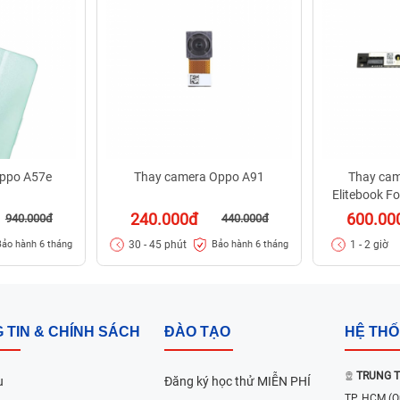
ppo A57e
Thay camera Oppo A91
Thay cam
Elitebook F
240.000đ
600.00
940.000đ
440.000đ
30 - 45 phút
1 - 2 giờ
Bảo hành 6 tháng
Bảo hành 6 tháng
 TIN & CHÍNH SÁCH
ĐÀO TẠO
HỆ TH
TRUNG T
u
Đăng ký học thử MIỄN PHÍ
TP. HCM
(Q