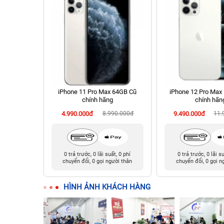
hính hãng
iPhone 11 Pro Max 64GB Cũ
iPhone 12 Pro Max
chính hãng
chính hãn
90.000đ
4.990.000đ
8.990.000đ
9.490.000đ
11.
t, 0 phí
0 trả trước, 0 lãi suất, 0 phí
0 trả trước, 0 lãi s
ười thân
chuyển đổi, 0 gọi người thân
chuyển đổi, 0 gọi n
HÌNH ẢNH KHÁCH HÀNG