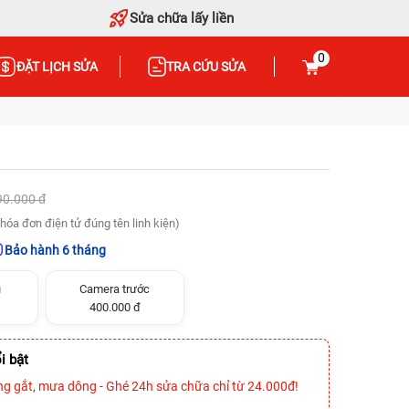
Sửa chữa lấy liền
0
ĐẶT LỊCH SỬA
TRA CỨU SỬA
90.000 đ
hóa đơn điện tử đúng tên linh kiện)
Bảo hành 6 tháng
u
Camera trước
400.000 đ
i bật
ng gắt, mưa dông - Ghé 24h sửa chữa chỉ từ 24.000đ!