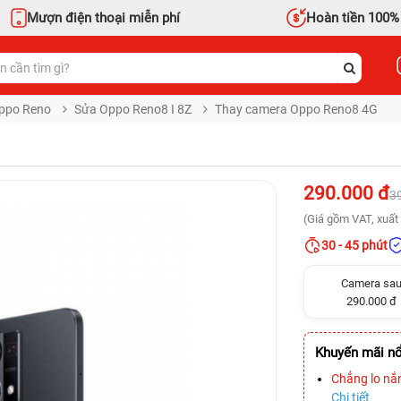
Mượn điện thoại miễn phí
Hoàn tiền 100%
ppo Reno
Sửa Oppo Reno8 I 8Z
Thay camera Oppo Reno8 4G
290.000 đ
3
(Giá gồm VAT, xuất 
30 - 45 phút
Camera sa
290.000 đ
Khuyến mãi nổ
Chẳng lo nắ
Chi tiết