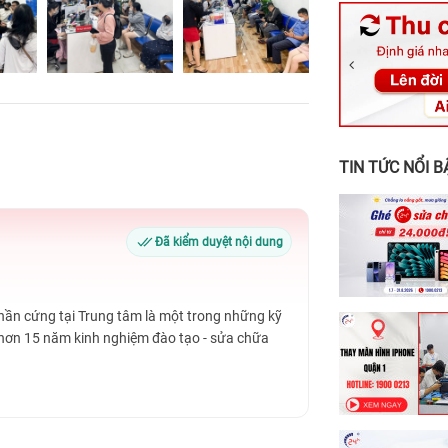
326 Lê Văn Vi
256 Võ Văn Ng
70 Nguyễn An 
24h Vũng Tàu:
198 Hoàng Văn
TIN TỨC NỔI B
Đã kiểm duyệt nội dung
Phần cứng tại Trung tâm là một trong những kỹ
 hơn 15 năm kinh nghiệm đào tạo - sửa chữa