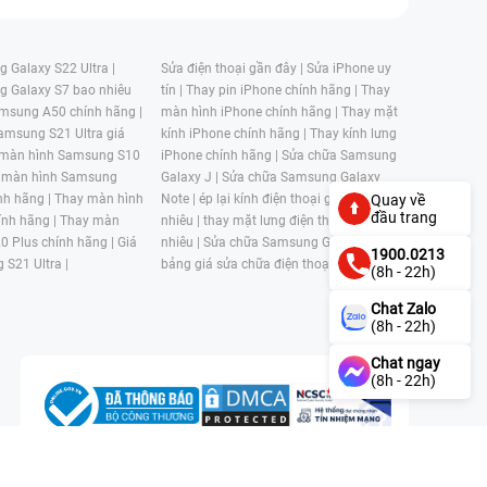
 Galaxy S22 Ultra |
Sửa điện thoại gần đây |
Sửa iPhone uy
g Galaxy S7 bao nhiêu
tín |
Thay pin iPhone chính hãng |
Thay
msung A50 chính hãng |
màn hình iPhone chính hãng |
Thay mặt
amsung S21 Ultra giá
kính iPhone chính hãng |
Thay kính lưng
 màn hình Samsung S10
iPhone chính hãng |
Sửa chữa Samsung
 màn hình Samsung
Galaxy J |
Sửa chữa Samsung Galaxy
nh hãng |
Thay màn hình
Note |
ép lại kính điện thoại giá bao
Quay về
đầu trang
nh hãng |
Thay màn
nhiêu |
thay mặt lưng điện thoại giá bao
0 Plus chính hãng |
Giá
nhiêu |
Sửa chữa Samsung Galaxy S |
1900.0213
 S21 Ultra |
bảng giá sửa chữa điện thoại samsung |
(8h - 22h)
Chat Zalo
(8h - 22h)
Chat ngay
(8h - 22h)
n, Phường 4, Quận 11, Thành phố Hồ Chí Minh, Việt Nam