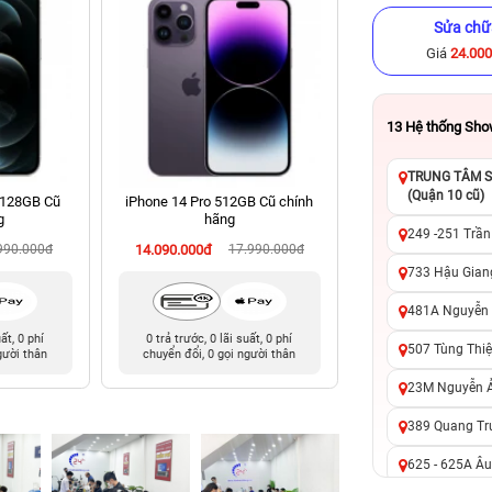
Sửa chữ
Giá
24.00
13
Hệ thống Sh
TRUNG TÂM SỬ
(Quận 10 cũ)
 128GB Cũ
iPhone 14 Pro 512GB Cũ chính
iPhone 13 Pro Ma
g
hãng
chính hã
249 -251 Trần
990.000đ
14.090.000đ
17.990.000đ
10.990.000đ
16
733 Hậu Giang
481A Nguyễn T
uất, 0 phí
0 trả trước, 0 lãi suất, 0 phí
0 trả trước, 0 lãi 
507 Tùng Thiệ
gười thân
chuyển đổi, 0 gọi người thân
chuyển đổi, 0 gọi 
23M Nguyễn Ản
389 Quang Tru
625 - 625A Âu