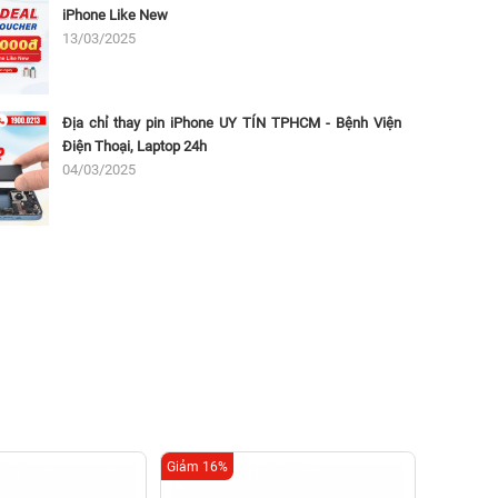
iPhone Like New
13/03/2025
Địa chỉ thay pin iPhone UY TÍN TPHCM - Bệnh Viện
Điện Thoại, Laptop 24h
04/03/2025
Giảm 16%
Giảm 33%
Th