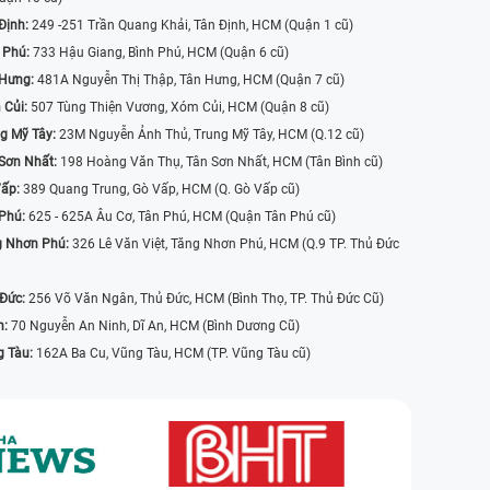
Định:
249 -251 Trần Quang Khải, Tân Định, HCM (Quận 1 cũ)
 Phú:
733 Hậu Giang, Bình Phú, HCM (Quận 6 cũ)
 Hưng:
481A Nguyễn Thị Thập, Tân Hưng, HCM (Quận 7 cũ)
 Củi:
507 Tùng Thiện Vương, Xóm Củi, HCM (Quận 8 cũ)
g Mỹ Tây:
23M Nguyễn Ảnh Thủ, Trung Mỹ Tây, HCM (Q.12 cũ)
Sơn Nhất:
198 Hoàng Văn Thụ, Tân Sơn Nhất, HCM (Tân Bình cũ)
Vấp:
389 Quang Trung, Gò Vấp, HCM (Q. Gò Vấp cũ)
 Phú:
625 - 625A Âu Cơ, Tân Phú, HCM (Quận Tân Phú cũ)
g Nhơn Phú:
326 Lê Văn Việt, Tăng Nhơn Phú, HCM (Q.9 TP. Thủ Đức
 Đức:
256 Võ Văn Ngân, Thủ Đức, HCM (Bình Thọ, TP. Thủ Đức Cũ)
n:
70 Nguyễn An Ninh, Dĩ An, HCM (Bình Dương Cũ)
g Tàu:
162A Ba Cu, Vũng Tàu, HCM (TP. Vũng Tàu cũ)