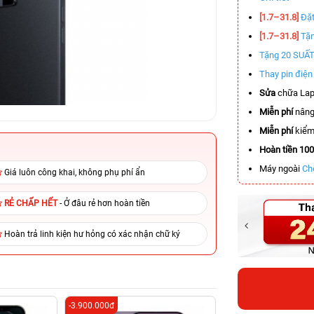
[1.7–31.8]
Đặt
[1.7–31.8]
Tặn
Tặng 20 SUẤ
Thay pin điệ
Sửa
chữa Lap
Miễn phí
nâng
Miễn phí
kiểm 
Hoàn tiền 10
Máy ngoài
Ch
Giá luôn công khai, không phụ phí ẩn
RẺ CHẤP HẾT
- Ở đâu rẻ hơn hoàn tiền
Hoàn trả linh kiện hư hỏng có xác nhận chữ ký
-3.900.000đ
-6.000.000đ