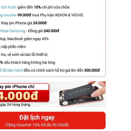
 lịch trước
giảm đến
10%
chi phí sửa chữa
g voucher
99.000đ
mua Phụ kiện REXON & VIDVIE
T
thay pin iPhone giá
24.000đ
n thoại Samsung
- Đồng giá
240.000đ
top, MacBook giảm ngay 45%
 cấp phần mềm
tra, vệ sinh và báo lỗi thiết bị
0%
nếu khách hàng không hài lòng
ế độ bảo hành
đều có chính sách hỗ trợ giá lên đến
300.000đ
Đặt lịch ngay
(Tặng Voucher 10% tối đa 50.000đ)
-3.500.000đ
-3.000.000đ