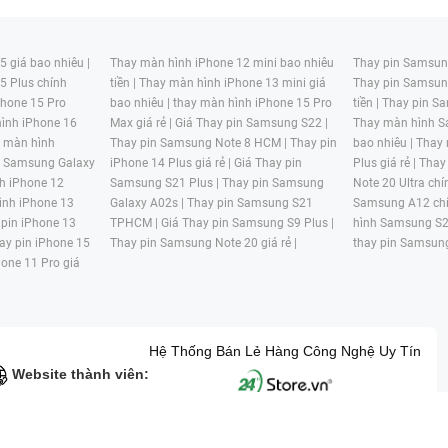
 giá bao nhiêu |
Thay màn hình iPhone 12 mini bao nhiêu
Thay pin Samsung
5 Plus chính
tiền |
Thay màn hình iPhone 13 mini giá
Thay pin Samsun
hone 15 Pro
bao nhiêu |
thay màn hình iPhone 15 Pro
tiền |
Thay pin Sa
ình iPhone 16
Max giá rẻ |
Giá Thay pin Samsung S22 |
Thay màn hình S
y màn hình
Thay pin Samsung Note 8 HCM |
Thay pin
bao nhiêu |
Thay
n Samsung Galaxy
iPhone 14 Plus giá rẻ |
Giá Thay pin
Plus giá rẻ |
Thay
h iPhone 12
Samsung S21 Plus |
Thay pin Samsung
Note 20 Ultra chí
ình iPhone 13
Galaxy A02s |
Thay pin Samsung S21
Samsung A12 chí
 pin iPhone 13
TPHCM |
Giá Thay pin Samsung S9 Plus |
hình Samsung S2
ay pin iPhone 15
Thay pin Samsung Note 20 giá rẻ |
thay pin Samsung
hone 11 Pro giá
Hệ Thống Bán Lẻ Hàng Công Nghệ Uy Tín
Website thành viên:
G MẠI HAI BỐN GIỜ Mã số thuế: 0305245702 Địa chỉ: 122/12G Tạ uyê