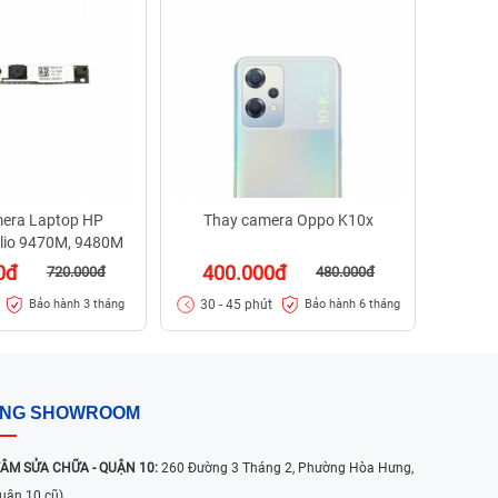
30
30 -
era Laptop HP
Thay camera Oppo K10x
olio 9470M, 9480M
0đ
400.000đ
720.000đ
480.000đ
30 - 45 phút
Bảo hành 3 tháng
Bảo hành 6 tháng
ỐNG SHOWROOM
ÂM SỬA CHỮA - QUẬN 10:
260 Đường 3 Tháng 2, Phường Hòa Hưng,
uận 10 cũ)