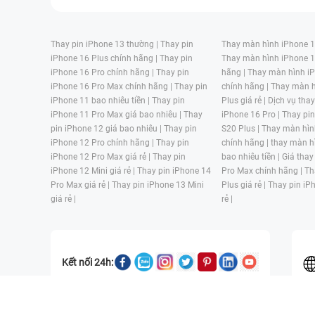
Thay pin iPhone 13 thường |
Thay pin
Thay màn hình iPhone 15
iPhone 16 Plus chính hãng |
Thay pin
Thay màn hình iPhone 1
iPhone 16 Pro chính hãng |
Thay pin
hãng |
Thay màn hình iP
iPhone 16 Pro Max chính hãng |
Thay pin
chính hãng |
Thay màn h
iPhone 11 bao nhiêu tiền |
Thay pin
Plus giá rẻ |
Dịch vụ tha
iPhone 11 Pro Max giá bao nhiêu |
Thay
iPhone 16 Pro |
Thay pi
pin iPhone 12 giá bao nhiêu |
Thay pin
S20 Plus |
Thay màn hìn
iPhone 12 Pro chính hãng |
Thay pin
chính hãng |
thay màn h
iPhone 12 Pro Max giá rẻ |
Thay pin
bao nhiêu tiền |
Giá thay
iPhone 12 Mini giá rẻ |
Thay pin iPhone 14
Pro Max chính hãng |
Th
Pro Max giá rẻ |
Thay pin iPhone 13 Mini
Plus giá rẻ |
Thay pin iP
giá rẻ |
rẻ |
Kết nối 24h:
CÔNG TY TNHH MỘT THÀNH VIÊN ĐÀO TẠO KỸ THUẬT VÀ THƯƠN