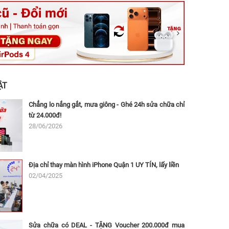
ệt, Tăng Nhơn Phú, Hồ Chí Minh (Q.9 TP. Thủ Đức cũ)
ân, Thủ Đức, Hồ Chí Minh (Bình Thọ, TP. Thủ Đức Cũ)
Ninh, Dĩ An, Hồ Chí Minh (Bình Dương Cũ)
 162A Ba Cu, Vũng Tàu, Hồ Chí Minh (TP. Vũng Tàu cũ)
 Thụ, Tân Sơn Nhất, Hồ Chí Minh (Tân Bình cũ)
ẬT
Chẳng lo nắng gắt, mưa giông - Ghé 24h sửa chữa chỉ
từ 24.000đ!
28/06/2026
Địa chỉ thay màn hình iPhone Quận 1 UY TÍN, lấy liền
02/04/2025
Sửa chữa có DEAL - TẶNG Voucher 200.000đ mua