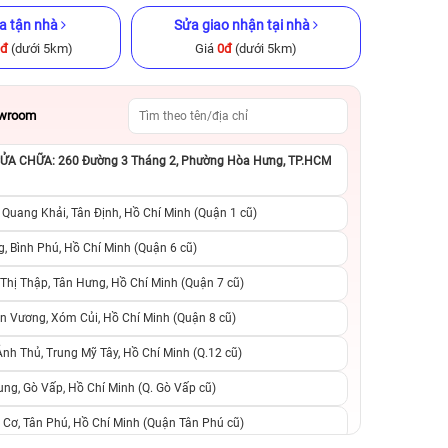
a tận nhà
Sửa giao nhận tại nhà
0đ
(dưới 5km)
Giá
0đ
(dưới 5km)
owroom
A CHỮA: 260 Đường 3 Tháng 2, Phường Hòa Hưng, TP.HCM
x 256GB Cũ
iPhone 15 Plus 256GB Cũ chính
iPhone 8 64GB Cũ
ng
hãng
 Quang Khải, Tân Định, Hồ Chí Minh (Quận 1 cũ)
.990.000đ
15.490.000đ
18.990.000đ
2.990.000đ
5
, Bình Phú, Hồ Chí Minh (Quận 6 cũ)
hị Thập, Tân Hưng, Hồ Chí Minh (Quận 7 cũ)
suất, 0 phí
0 trả trước, 0 lãi suất, 0 phí
0 trả trước, 0 lãi
n Vương, Xóm Củi, Hồ Chí Minh (Quận 8 cũ)
người thân
chuyển đổi, 0 gọi người thân
chuyển đổi, 0 gọi
h Thủ, Trung Mỹ Tây, Hồ Chí Minh (Q.12 cũ)
ng, Gò Vấp, Hồ Chí Minh (Q. Gò Vấp cũ)
 Cơ, Tân Phú, Hồ Chí Minh (Quận Tân Phú cũ)