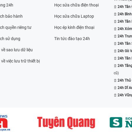
ụng 24h
Học sửa chữa điện thoại
24h Tân 
24h Bình
ách bảo hành
Học sửa chữa Laptop
24h Tân
ch quyền riêng tư
Học ép kính điện thoại
24h Xóm
24h Trun
ách sử dụng
Tin tức đào tạo 24h
24h Tân 
 về sao lưu dữ liệu
24h Gò 
24h Tân
về việc lưu trữ thiết bị
24h Tăn
cũ)
24h Thủ
24h Dĩ A
24h Vũn