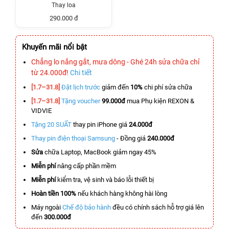
Thay loa
290.000 đ
Khuyến mãi nổi bật
Chẳng lo nắng gắt, mưa dông - Ghé 24h sửa chữa chỉ
từ 24.000đ!
Chi tiết
[1.7–31.8]
Đặt lịch trước
giảm đến
10%
chi phí sửa chữa
[1.7–31.8]
Tặng voucher
99.000đ
mua Phụ kiện REXON &
VIDVIE
Tặng 20 SUẤT
thay pin iPhone giá
24.000đ
Thay pin điện thoại Samsung
- Đồng giá
240.000đ
Sửa
chữa Laptop, MacBook giảm ngay 45%
Miễn phí
nâng cấp phần mềm
Miễn phí
kiểm tra, vệ sinh và báo lỗi thiết bị
Hoàn tiền 100%
nếu khách hàng không hài lòng
Máy ngoài
Chế độ bảo hành
đều có chính sách hỗ trợ giá lên
đến
300.000đ