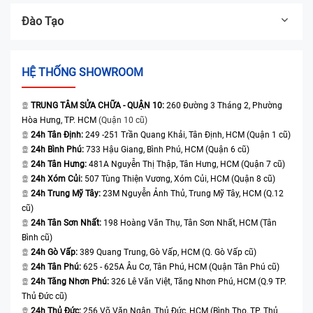
Đào Tạo
HỆ THỐNG SHOWROOM
TRUNG TÂM SỬA CHỮA - QUẬN 10:
260 Đường 3 Tháng 2, Phường
Hòa Hưng, TP. HCM
(Quận 10 cũ)
24h Tân Định:
249 -251 Trần Quang Khải, Tân Định, HCM (Quận 1 cũ)
24h Bình Phú:
733 Hậu Giang, Bình Phú, HCM (Quận 6 cũ)
24h Tân Hưng:
481A Nguyễn Thị Thập, Tân Hưng, HCM (Quận 7 cũ)
24h Xóm Củi:
507 Tùng Thiện Vương, Xóm Củi, HCM (Quận 8 cũ)
24h Trung Mỹ Tây:
23M Nguyễn Ảnh Thủ, Trung Mỹ Tây, HCM (Q.12
cũ)
24h Tân Sơn Nhất:
198 Hoàng Văn Thụ, Tân Sơn Nhất, HCM (Tân
Bình cũ)
24h Gò Vấp:
389 Quang Trung, Gò Vấp, HCM (Q. Gò Vấp cũ)
24h Tân Phú:
625 - 625A Âu Cơ, Tân Phú, HCM (Quận Tân Phú cũ)
24h Tăng Nhơn Phú:
326 Lê Văn Việt, Tăng Nhơn Phú, HCM (Q.9 TP.
Thủ Đức cũ)
24h Thủ Đức:
256 Võ Văn Ngân, Thủ Đức, HCM (Bình Thọ, TP. Thủ