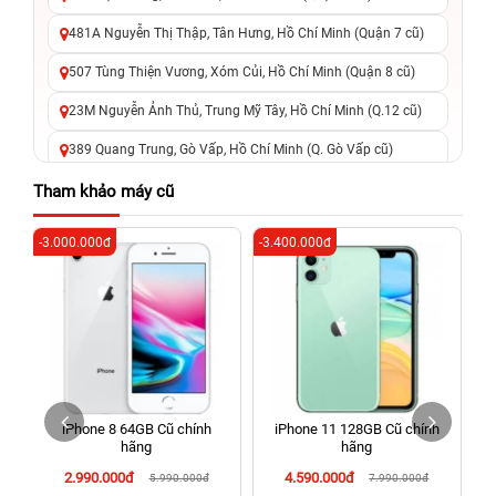
481A Nguyễn Thị Thập, Tân Hưng, Hồ Chí Minh (Quận 7 cũ)
507 Tùng Thiện Vương, Xóm Củi, Hồ Chí Minh (Quận 8 cũ)
23M Nguyễn Ảnh Thủ, Trung Mỹ Tây, Hồ Chí Minh (Q.12 cũ)
389 Quang Trung, Gò Vấp, Hồ Chí Minh (Q. Gò Vấp cũ)
625 - 625A Âu Cơ, Tân Phú, Hồ Chí Minh (Quận Tân Phú cũ)
Tham khảo máy cũ
326 Lê Văn Việt, Tăng Nhơn Phú, Hồ Chí Minh (Q.9 TP. Thủ
-3.000.000đ
-3.400.000đ
-8
Đức cũ)
256 Võ Văn Ngân, Thủ Đức, Hồ Chí Minh (Bình Thọ, TP. Thủ
Đức Cũ)
70 Nguyễn An Ninh, Dĩ An, Hồ Chí Minh (Bình Dương Cũ)
24h Vũng Tàu: 162A Ba Cu, Vũng Tàu, Hồ Chí Minh (TP. Vũng
Tàu cũ)
iPhone 8 64GB Cũ chính
iPhone 11 128GB Cũ chính
198 Hoàng Văn Thụ, Tân Sơn Nhất, Hồ Chí Minh (Tân Bình
hãng
hãng
cũ)
2.990.000đ
4.590.000đ
5.990.000đ
7.990.000đ