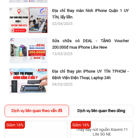
Địa chỉ thay màn hình iPhone Quận 1 UY
TÍN, lấy liền
02/04/2025
Sửa chữa có DEAL - TẶNG Voucher
200.000đ mua iPhone Like New
13/03/2025
Địa chỉ thay pin iPhone UY TÍN TPHCM -
Bệnh Viện Điện Thoại, Laptop 24h
04/03/2025
Dịch vụ liên quan theo vấn đề
Dịch vụ liên quan theo dòng
Giảm 16%
Giảm 16%
Thay dây nút nguồn Xiaomi 11
Lite 5G NE