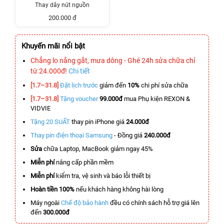
Thay dây nút nguồn
200.000 đ
Khuyến mãi nổi bật
Chẳng lo nắng gắt, mưa dông - Ghé 24h sửa chữa chỉ
từ 24.000đ!
Chi tiết
[1.7–31.8]
Đặt lịch trước
giảm đến
10%
chi phí sửa chữa
[1.7–31.8]
Tặng voucher
99.000đ
mua Phụ kiện REXON &
VIDVIE
Tặng 20 SUẤT
thay pin iPhone giá
24.000đ
Thay pin điện thoại Samsung
- Đồng giá
240.000đ
Sửa
chữa Laptop, MacBook giảm ngay 45%
Miễn phí
nâng cấp phần mềm
Miễn phí
kiểm tra, vệ sinh và báo lỗi thiết bị
Hoàn tiền 100%
nếu khách hàng không hài lòng
Máy ngoài
Chế độ bảo hành
đều có chính sách hỗ trợ giá lên
đến
300.000đ