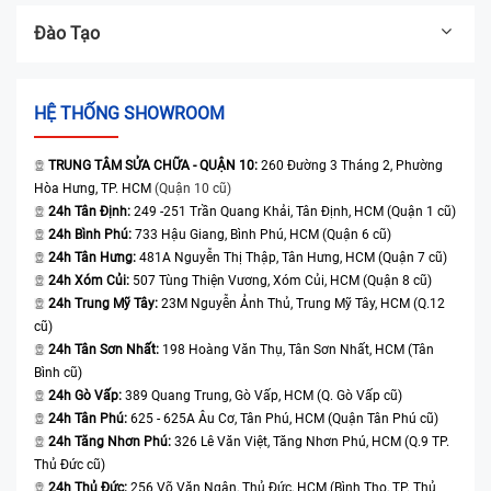
Đào Tạo
HỆ THỐNG SHOWROOM
TRUNG TÂM SỬA CHỮA - QUẬN 10:
260 Đường 3 Tháng 2, Phường
Hòa Hưng, TP. HCM
(Quận 10 cũ)
24h Tân Định:
249 -251 Trần Quang Khải, Tân Định, HCM (Quận 1 cũ)
24h Bình Phú:
733 Hậu Giang, Bình Phú, HCM (Quận 6 cũ)
24h Tân Hưng:
481A Nguyễn Thị Thập, Tân Hưng, HCM (Quận 7 cũ)
24h Xóm Củi:
507 Tùng Thiện Vương, Xóm Củi, HCM (Quận 8 cũ)
24h Trung Mỹ Tây:
23M Nguyễn Ảnh Thủ, Trung Mỹ Tây, HCM (Q.12
cũ)
24h Tân Sơn Nhất:
198 Hoàng Văn Thụ, Tân Sơn Nhất, HCM (Tân
Bình cũ)
24h Gò Vấp:
389 Quang Trung, Gò Vấp, HCM (Q. Gò Vấp cũ)
24h Tân Phú:
625 - 625A Âu Cơ, Tân Phú, HCM (Quận Tân Phú cũ)
24h Tăng Nhơn Phú:
326 Lê Văn Việt, Tăng Nhơn Phú, HCM (Q.9 TP.
Thủ Đức cũ)
24h Thủ Đức:
256 Võ Văn Ngân, Thủ Đức, HCM (Bình Thọ, TP. Thủ