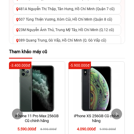
481A Nguyễn Thị Thập, Tân Hưng, Hồ Chí Minh (Quận 7 cũ)
507 Tùng Thiện Vương, Xóm Củi, Hồ Chí Minh (Quận 8 cũ)
23M Nguyễn Ảnh Thủ, Trung Mỹ Tây, Hồ Chí Minh (Q.12 cũ)
389 Quang Trung, Gò Vấp, Hồ Chí Minh (Q. Gò Vấp cũ)
625 - 625A Âu Cơ, Tân Phú, Hồ Chí Minh (Quận Tân Phú cũ)
Tham khảo máy cũ
326 Lê Văn Việt, Tăng Nhơn Phú, Hồ Chí Minh (Q.9 TP. Thủ
-3.400.000đ
-5.900.000đ
-5
Đức cũ)
256 Võ Văn Ngân, Thủ Đức, Hồ Chí Minh (Bình Thọ, TP. Thủ
Đức Cũ)
70 Nguyễn An Ninh, Dĩ An, Hồ Chí Minh (Bình Dương Cũ)
24h Vũng Tàu: 162A Ba Cu, Vũng Tàu, Hồ Chí Minh (TP. Vũng
Tàu cũ)
iPhone 11 Pro Max 256GB
iPhone XS 256GB Cũ chính
198 Hoàng Văn Thụ, Tân Sơn Nhất, Hồ Chí Minh (Tân Bình
Cũ chính hãng
hãng
cũ)
5.590.000đ
4.090.000đ
8.990.000đ
9.990.000đ