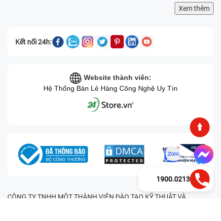
Xem thêm
Kết nối 24h:
Website thành viên:
Hệ Thống Bán Lẻ Hàng Công Nghệ Uy Tín
1900.0213
CÔNG TY TNHH MỘT THÀNH VIÊN ĐÀO TẠO KỸ THUẬT VÀ
THƯƠNG MẠI HAI BỐN GIỜ Mã số thuế: 0305245702 Địa chỉ:
122/12G Tạ uyên, Phường 4, Quận 11, Thành phố Hồ Chí Minh, Việt