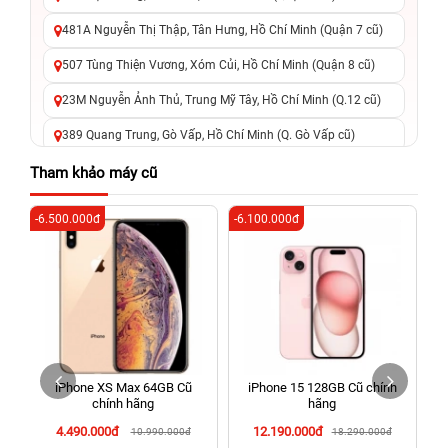
481A Nguyễn Thị Thập, Tân Hưng, Hồ Chí Minh (Quận 7 cũ)
507 Tùng Thiện Vương, Xóm Củi, Hồ Chí Minh (Quận 8 cũ)
23M Nguyễn Ảnh Thủ, Trung Mỹ Tây, Hồ Chí Minh (Q.12 cũ)
389 Quang Trung, Gò Vấp, Hồ Chí Minh (Q. Gò Vấp cũ)
625 - 625A Âu Cơ, Tân Phú, Hồ Chí Minh (Quận Tân Phú cũ)
Tham khảo máy cũ
326 Lê Văn Việt, Tăng Nhơn Phú, Hồ Chí Minh (Q.9 TP. Thủ
-6.500.000đ
-6.100.000đ
-6
Đức cũ)
256 Võ Văn Ngân, Thủ Đức, Hồ Chí Minh (Bình Thọ, TP. Thủ
Đức Cũ)
70 Nguyễn An Ninh, Dĩ An, Hồ Chí Minh (Bình Dương Cũ)
24h Vũng Tàu: 162A Ba Cu, Vũng Tàu, Hồ Chí Minh (TP. Vũng
Tàu cũ)
iPhone XS Max 64GB Cũ
iPhone 15 128GB Cũ chính
198 Hoàng Văn Thụ, Tân Sơn Nhất, Hồ Chí Minh (Tân Bình
chính hãng
hãng
cũ)
4.490.000đ
12.190.000đ
10.990.000đ
18.290.000đ