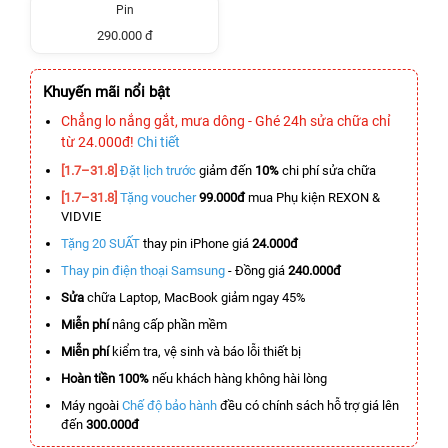
Pin
290.000 đ
Khuyến mãi nổi bật
Chẳng lo nắng gắt, mưa dông - Ghé 24h sửa chữa chỉ
từ 24.000đ!
Chi tiết
[1.7–31.8]
Đặt lịch trước
giảm đến
10%
chi phí sửa chữa
[1.7–31.8]
Tặng voucher
99.000đ
mua Phụ kiện REXON &
VIDVIE
Tặng 20 SUẤT
thay pin iPhone giá
24.000đ
Thay pin điện thoại Samsung
- Đồng giá
240.000đ
Sửa
chữa Laptop, MacBook giảm ngay 45%
Miễn phí
nâng cấp phần mềm
Miễn phí
kiểm tra, vệ sinh và báo lỗi thiết bị
Hoàn tiền 100%
nếu khách hàng không hài lòng
Máy ngoài
Chế độ bảo hành
đều có chính sách hỗ trợ giá lên
đến
300.000đ