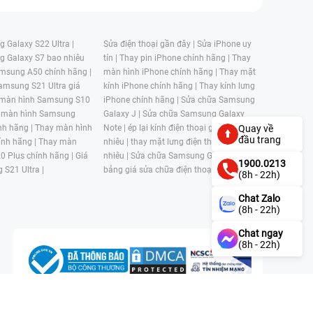
 Galaxy S22 Ultra |
Sửa điện thoại gần đây |
Sửa iPhone uy
g Galaxy S7 bao nhiêu
tín |
Thay pin iPhone chính hãng |
Thay
msung A50 chính hãng |
màn hình iPhone chính hãng |
Thay mặt
amsung S21 Ultra giá
kính iPhone chính hãng |
Thay kính lưng
 màn hình Samsung S10
iPhone chính hãng |
Sửa chữa Samsung
 màn hình Samsung
Galaxy J |
Sửa chữa Samsung Galaxy
nh hãng |
Thay màn hình
Note |
ép lại kính điện thoại giá bao
Quay về
đầu trang
nh hãng |
Thay màn
nhiêu |
thay mặt lưng điện thoại giá bao
0 Plus chính hãng |
Giá
nhiêu |
Sửa chữa Samsung Galaxy S |
1900.0213
 S21 Ultra |
bảng giá sửa chữa điện thoại samsung |
(8h - 22h)
Chat Zalo
(8h - 22h)
Chat ngay
(8h - 22h)
n, Phường 4, Quận 11, Thành phố Hồ Chí Minh, Việt Nam