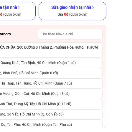
a tận nhà
Sửa giao nhận tại nhà
0đ
(dưới 5km)
Giá
0đ
(dưới 5km)
owroom
A CHỮA: 260 Đường 3 Tháng 2, Phường Hòa Hưng, TP.HCM
GB Cũ chính
iPhone 15 Plus 128GB Cũ chính
iPhone 13 256GB C
hãng
 Quang Khải, Tân Định, Hồ Chí Minh (Quận 1 cũ)
.990.000đ
12.490.000đ
17.990.000đ
9.090.000đ
1
, Bình Phú, Hồ Chí Minh (Quận 6 cũ)
hị Thập, Tân Hưng, Hồ Chí Minh (Quận 7 cũ)
suất, 0 phí
0 trả trước, 0 lãi suất, 0 phí
0 trả trước, 0 lãi
n Vương, Xóm Củi, Hồ Chí Minh (Quận 8 cũ)
người thân
chuyển đổi, 0 gọi người thân
chuyển đổi, 0 gọi
h Thủ, Trung Mỹ Tây, Hồ Chí Minh (Q.12 cũ)
ng, Gò Vấp, Hồ Chí Minh (Q. Gò Vấp cũ)
 Cơ, Tân Phú, Hồ Chí Minh (Quận Tân Phú cũ)