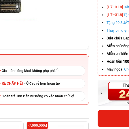
[1.7–31.8]
Đặt
[1.7–31.8]
Tặn
Tặng 20 SUẤ
Thay pin điệ
Sửa
chữa Lap
Miễn phí
nâng
Miễn phí
kiểm 
Hoàn tiền 10
Máy ngoài
Ch
Giá luôn công khai, không phụ phí ẩn
RẺ CHẤP HẾT
- Ở đâu rẻ hơn hoàn tiền
Hoàn trả linh kiện hư hỏng có xác nhận chữ ký
-7.000.000đ
-5.500.000đ