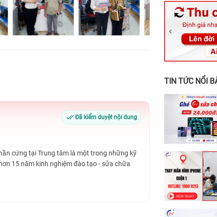
326 Lê Văn Vi
256 Võ Văn Ng
70 Nguyễn An 
24h Vũng Tàu:
198 Hoàng Văn
TIN TỨC NỔI B
Đã kiểm duyệt nội dung
Phần cứng tại Trung tâm là một trong những kỹ
 hơn 15 năm kinh nghiệm đào tạo - sửa chữa