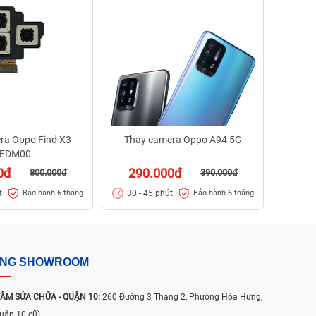
29
30 -
ra Oppo Find X3
Thay camera Oppo A94 5G
EDM00
0đ
290.000đ
800.000đ
390.000đ
t
30 - 45 phút
Bảo hành 6 tháng
Bảo hành 6 tháng
ỐNG SHOWROOM
ÂM SỬA CHỮA - QUẬN 10:
260 Đường 3 Tháng 2, Phường Hòa Hưng,
uận 10 cũ)