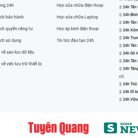
ụng 24h
Học sửa chữa điện thoại
24h Tân 
24h Bình
ách bảo hành
Học sửa chữa Laptop
24h Tân
ch quyền riêng tư
Học ép kính điện thoại
24h Xóm
24h Trun
ách sử dụng
Tin tức đào tạo 24h
24h Tân 
 về sao lưu dữ liệu
24h Gò 
24h Tân
về việc lưu trữ thiết bị
24h Tăn
cũ)
24h Thủ
24h Dĩ A
24h Vũn