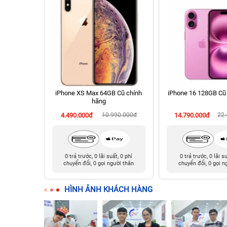
 256GB Cũ
iPhone XS Max 64GB Cũ chính
iPhone 16 128GB Cũ
hãng
990.000đ
4.490.000đ
10.990.000đ
14.790.000đ
22
t, 0 phí
0 trả trước, 0 lãi suất, 0 phí
0 trả trước, 0 lãi s
ười thân
chuyển đổi, 0 gọi người thân
chuyển đổi, 0 gọi n
HÌNH ẢNH KHÁCH HÀNG