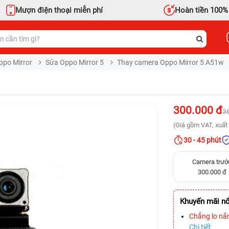
Mượn điện thoại miễn phí
Hoàn tiền 100%
ppo Mirror
Sửa Oppo Mirror 5
Thay camera Oppo Mirror 5 A51w
300.000 đ
3
(Giá gồm VAT, xuất 
30 - 45 phút
Camera trướ
300.000 đ
Khuyến mãi nổ
Chẳng lo nắ
Chi tiết