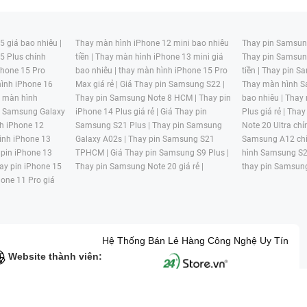
 giá bao nhiêu |
Thay màn hình iPhone 12 mini bao nhiêu
Thay pin Samsung
5 Plus chính
tiền |
Thay màn hình iPhone 13 mini giá
Thay pin Samsun
hone 15 Pro
bao nhiêu |
thay màn hình iPhone 15 Pro
tiền |
Thay pin Sa
ình iPhone 16
Max giá rẻ |
Giá Thay pin Samsung S22 |
Thay màn hình S
y màn hình
Thay pin Samsung Note 8 HCM |
Thay pin
bao nhiêu |
Thay
n Samsung Galaxy
iPhone 14 Plus giá rẻ |
Giá Thay pin
Plus giá rẻ |
Thay
h iPhone 12
Samsung S21 Plus |
Thay pin Samsung
Note 20 Ultra chí
ình iPhone 13
Galaxy A02s |
Thay pin Samsung S21
Samsung A12 chí
 pin iPhone 13
TPHCM |
Giá Thay pin Samsung S9 Plus |
hình Samsung S2
ay pin iPhone 15
Thay pin Samsung Note 20 giá rẻ |
thay pin Samsung
hone 11 Pro giá
Hệ Thống Bán Lẻ Hàng Công Nghệ Uy Tín
Website thành viên:
G MẠI HAI BỐN GIỜ Mã số thuế: 0305245702 Địa chỉ: 122/12G Tạ uyê