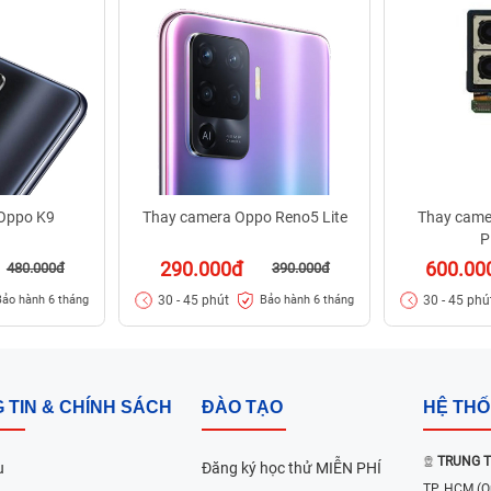
Oppo K9
Thay camera Oppo Reno5 Lite
Thay came
P
290.000đ
600.00
480.000đ
390.000đ
30 - 45 phút
30 - 45 phú
Bảo hành 6 tháng
Bảo hành 6 tháng
 TIN & CHÍNH SÁCH
ĐÀO TẠO
HỆ TH
TRUNG T
u
Đăng ký học thử MIỄN PHÍ
TP. HCM
(Q