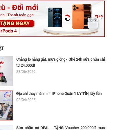
ệt, Tăng Nhơn Phú, Hồ Chí Minh (Q.9 TP. Thủ Đức cũ)
ân, Thủ Đức, Hồ Chí Minh (Bình Thọ, TP. Thủ Đức Cũ)
Ninh, Dĩ An, Hồ Chí Minh (Bình Dương Cũ)
 162A Ba Cu, Vũng Tàu, Hồ Chí Minh (TP. Vũng Tàu cũ)
 Thụ, Tân Sơn Nhất, Hồ Chí Minh (Tân Bình cũ)
ẬT
Chẳng lo nắng gắt, mưa giông - Ghé 24h sửa chữa chỉ
từ 24.000đ!
28/06/2026
Địa chỉ thay màn hình iPhone Quận 1 UY TÍN, lấy liền
02/04/2025
Sửa chữa có DEAL - TẶNG Voucher 200.000đ mua