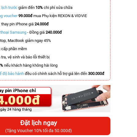
 lịch trước
giảm đến
10%
chi phí sửa chữa
g voucher
99.000đ
mua Phụ kiện REXON & VIDVIE
T
thay pin iPhone giá
24.000đ
n thoại Samsung
- Đồng giá
240.000đ
top, MacBook giảm ngay 45%
 cấp phần mềm
tra, vệ sinh và báo lỗi thiết bị
0%
nếu khách hàng không hài lòng
ế độ bảo hành
đều có chính sách hỗ trợ giá lên đến
300.000đ
Đặt lịch ngay
(Tặng Voucher 10% tối đa 50.000đ)
-5.500.000đ
-2.900.000đ