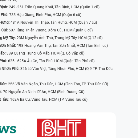
Định:
249 -251 Trần Quang Khải, Tân Định, HCM (Quận 1 cũ)
 Phú:
733 Hậu Giang, Bình Phú, HCM (Quận 6 cũ)
 Hưng:
481A Nguyễn Thị Thập, Tân Hưng, HCM (Quận 7 cũ)
 Củi:
507 Tùng Thiện Vương, Xóm Củi, HCM (Quận 8 cũ)
g Mỹ Tây:
23M Nguyễn Ảnh Thủ, Trung Mỹ Tây, HCM (Q.12 cũ)
Sơn Nhất:
198 Hoàng Văn Thụ, Tân Sơn Nhất, HCM (Tân Bình cũ)
Vấp:
389 Quang Trung, Gò Vấp, HCM (Q. Gò Vấp cũ)
 Phú:
625 - 625A Âu Cơ, Tân Phú, HCM (Quận Tân Phú cũ)
g Nhơn Phú:
326 Lê Văn Việt, Tăng Nhơn Phú, HCM (Q.9 TP. Thủ Đức
 Đức:
256 Võ Văn Ngân, Thủ Đức, HCM (Bình Thọ, TP. Thủ Đức Cũ)
n:
70 Nguyễn An Ninh, Dĩ An, HCM (Bình Dương Cũ)
g Tàu:
162A Ba Cu, Vũng Tàu, HCM (TP. Vũng Tàu cũ)