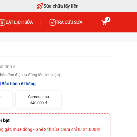
Sửa chữa lấy liền
0
ĐẶT LỊCH SỬA
TRA CỨU SỬA
60.000 đ
hóa đơn điện tử đúng tên linh kiện)
Bảo hành 6 tháng
c
Camera sau
340.000 đ
i bật
ng gắt, mưa dông - Ghé 24h sửa chữa chỉ từ 24.000đ!