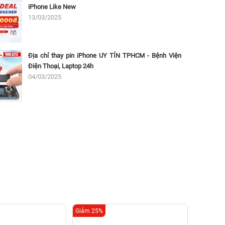
iPhone Like New
13/03/2025
Địa chỉ thay pin iPhone UY TÍN TPHCM - Bệnh Viện
Điện Thoại, Laptop 24h
04/03/2025
Giảm 25%
Giảm 25%
Th