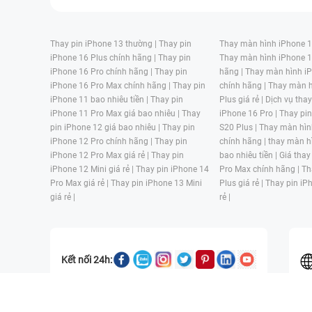
Thay pin iPhone 13 thường |
Thay pin
Thay màn hình iPhone 15
iPhone 16 Plus chính hãng |
Thay pin
Thay màn hình iPhone 1
iPhone 16 Pro chính hãng |
Thay pin
hãng |
Thay màn hình iP
iPhone 16 Pro Max chính hãng |
Thay pin
chính hãng |
Thay màn h
iPhone 11 bao nhiêu tiền |
Thay pin
Plus giá rẻ |
Dịch vụ tha
iPhone 11 Pro Max giá bao nhiêu |
Thay
iPhone 16 Pro |
Thay pi
pin iPhone 12 giá bao nhiêu |
Thay pin
S20 Plus |
Thay màn hìn
iPhone 12 Pro chính hãng |
Thay pin
chính hãng |
thay màn h
iPhone 12 Pro Max giá rẻ |
Thay pin
bao nhiêu tiền |
Giá thay
iPhone 12 Mini giá rẻ |
Thay pin iPhone 14
Pro Max chính hãng |
Th
Pro Max giá rẻ |
Thay pin iPhone 13 Mini
Plus giá rẻ |
Thay pin iP
giá rẻ |
rẻ |
Kết nối 24h:
CÔNG TY TNHH MỘT THÀNH VIÊN ĐÀO TẠO KỸ THUẬT VÀ THƯƠN