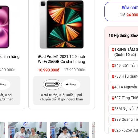
Sửa chữ
Giá
24.00
13
Hệ thống Sh
TRUNG TÂM SỬ
(Quận 10 cũ)
 chính hãng
iPad Pro M1 2021 12.9 inch
iPhone 13 Pro 128
Wi‑Fi 256GB Cũ chính hãng
hãng
249 -251 Trần
.490.000đ
10.990.000đ
17.990.000đ
8.490.000đ
13
733 Hậu Giang
481A Nguyễn T
uất, 0 phí
0 trả trước, 0 lãi suất, 0 phí
0 trả trước, 0 lãi 
507 Tùng Thiệ
gười thân
chuyển đổi, 0 gọi người thân
chuyển đổi, 0 gọi 
23M Nguyễn Ản
389 Quang Tru
625 - 625A Âu