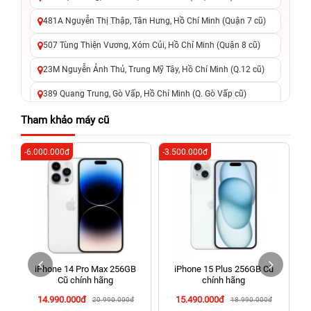
481A Nguyễn Thị Thập, Tân Hưng, Hồ Chí Minh (Quận 7 cũ)
507 Tùng Thiện Vương, Xóm Củi, Hồ Chí Minh (Quận 8 cũ)
23M Nguyễn Ảnh Thủ, Trung Mỹ Tây, Hồ Chí Minh (Q.12 cũ)
389 Quang Trung, Gò Vấp, Hồ Chí Minh (Q. Gò Vấp cũ)
625 - 625A Âu Cơ, Tân Phú, Hồ Chí Minh (Quận Tân Phú cũ)
Tham khảo máy cũ
326 Lê Văn Việt, Tăng Nhơn Phú, Hồ Chí Minh (Q.9 TP. Thủ
-6.000.000đ
-3.500.000đ
-8
Đức cũ)
256 Võ Văn Ngân, Thủ Đức, Hồ Chí Minh (Bình Thọ, TP. Thủ
Đức Cũ)
70 Nguyễn An Ninh, Dĩ An, Hồ Chí Minh (Bình Dương Cũ)
24h Vũng Tàu: 162A Ba Cu, Vũng Tàu, Hồ Chí Minh (TP. Vũng
Tàu cũ)
iPhone 14 Pro Max 256GB
iPhone 15 Plus 256GB Cũ
198 Hoàng Văn Thụ, Tân Sơn Nhất, Hồ Chí Minh (Tân Bình
Cũ chính hãng
chính hãng
cũ)
14.990.000đ
15.490.000đ
20.990.000đ
18.990.000đ