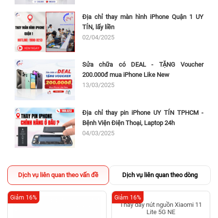
Địa chỉ thay màn hình iPhone Quận 1 UY
TÍN, lấy liền
02/04/2025
Sửa chữa có DEAL - TẶNG Voucher
200.000đ mua iPhone Like New
13/03/2025
Địa chỉ thay pin iPhone UY TÍN TPHCM -
Bệnh Viện Điện Thoại, Laptop 24h
04/03/2025
Dịch vụ liên quan theo vấn đề
Dịch vụ liên quan theo dòng
Giảm 16%
Giảm 16%
Thay dây nút nguồn Xiaomi 11
Lite 5G NE