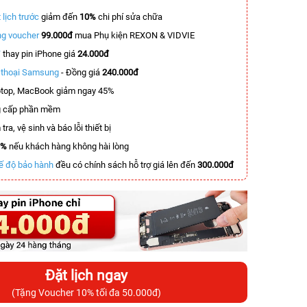
 lịch trước
giảm đến
10%
chi phí sửa chữa
g voucher
99.000đ
mua Phụ kiện REXON & VIDVIE
T
thay pin iPhone giá
24.000đ
n thoại Samsung
- Đồng giá
240.000đ
top, MacBook giảm ngay 45%
 cấp phần mềm
tra, vệ sinh và báo lỗi thiết bị
0%
nếu khách hàng không hài lòng
ế độ bảo hành
đều có chính sách hỗ trợ giá lên đến
300.000đ
Đặt lịch ngay
(Tặng Voucher 10% tối đa 50.000đ)
-6.200.000đ
-3.500.000đ