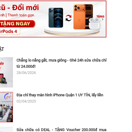
ệt, Tăng Nhơn Phú, Hồ Chí Minh (Q.9 TP. Thủ Đức cũ)
ân, Thủ Đức, Hồ Chí Minh (Bình Thọ, TP. Thủ Đức Cũ)
Ninh, Dĩ An, Hồ Chí Minh (Bình Dương Cũ)
 162A Ba Cu, Vũng Tàu, Hồ Chí Minh (TP. Vũng Tàu cũ)
 Thụ, Tân Sơn Nhất, Hồ Chí Minh (Tân Bình cũ)
ẬT
Chẳng lo nắng gắt, mưa giông - Ghé 24h sửa chữa chỉ
từ 24.000đ!
28/06/2026
Địa chỉ thay màn hình iPhone Quận 1 UY TÍN, lấy liền
02/04/2025
Sửa chữa có DEAL - TẶNG Voucher 200.000đ mua