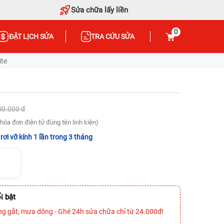
Sửa chữa lấy liền
0
ĐẶT LỊCH SỬA
TRA CỨU SỬA
ite
00.000 đ
hóa đơn điện tử đúng tên linh kiện)
rơi vỡ kính 1 lần trong 3 tháng
i bật
ng gắt, mưa dông - Ghé 24h sửa chữa chỉ từ 24.000đ!