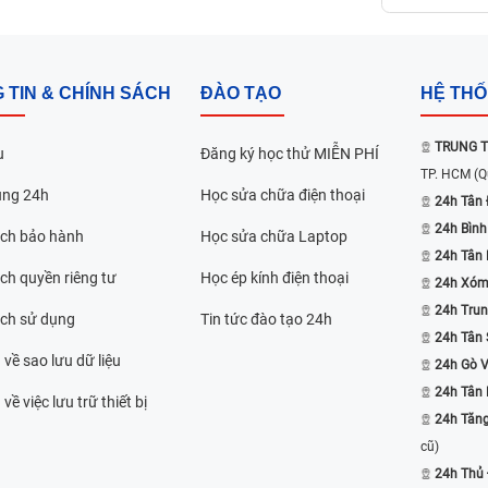
 TIN & CHÍNH SÁCH
ĐÀO TẠO
HỆ TH
TRUNG T
u
Đăng ký học thử MIỄN PHÍ
TP. HCM
(Q
ụng 24h
Học sửa chữa điện thoại
24h Tân 
24h Bình
ách bảo hành
Học sửa chữa Laptop
24h Tân
ch quyền riêng tư
Học ép kính điện thoại
24h Xóm
24h Trun
ách sử dụng
Tin tức đào tạo 24h
24h Tân 
 về sao lưu dữ liệu
24h Gò 
24h Tân
về việc lưu trữ thiết bị
24h Tăn
cũ)
24h Thủ