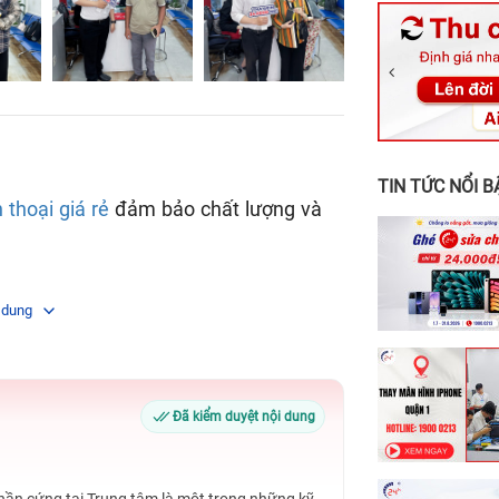
326 Lê Văn Vi
256 Võ Văn Ng
70 Nguyễn An 
24h Vũng Tàu:
198 Hoàng Văn
TIN TỨC NỔI B
 thoại giá rẻ
đảm bảo chất lượng và
 dung
Đã kiểm duyệt nội dung