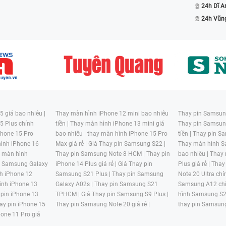
24h Dĩ A
24h Vũn
 giá bao nhiêu |
Thay màn hình iPhone 12 mini bao nhiêu
Thay pin Samsung
5 Plus chính
tiền |
Thay màn hình iPhone 13 mini giá
Thay pin Samsun
hone 15 Pro
bao nhiêu |
thay màn hình iPhone 15 Pro
tiền |
Thay pin Sa
ình iPhone 16
Max giá rẻ |
Giá Thay pin Samsung S22 |
Thay màn hình S
y màn hình
Thay pin Samsung Note 8 HCM |
Thay pin
bao nhiêu |
Thay
n Samsung Galaxy
iPhone 14 Plus giá rẻ |
Giá Thay pin
Plus giá rẻ |
Thay
h iPhone 12
Samsung S21 Plus |
Thay pin Samsung
Note 20 Ultra chí
ình iPhone 13
Galaxy A02s |
Thay pin Samsung S21
Samsung A12 chí
 pin iPhone 13
TPHCM |
Giá Thay pin Samsung S9 Plus |
hình Samsung S2
ay pin iPhone 15
Thay pin Samsung Note 20 giá rẻ |
thay pin Samsung
hone 11 Pro giá