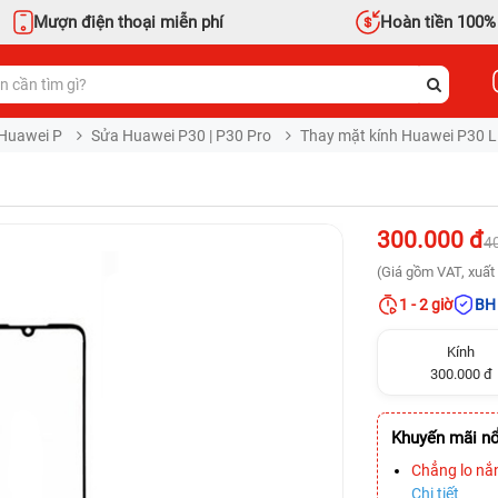
Mượn điện thoại miễn phí
Hoàn tiền 100%
Huawei P
Sửa Huawei P30 | P30 Pro
Thay mặt kính Huawei P30 L
300.000 đ
4
(Giá gồm VAT, xuất 
1 - 2 giờ
BH 
Kính
300.000 đ
Khuyến mãi nổ
Chẳng lo nắ
Chi tiết