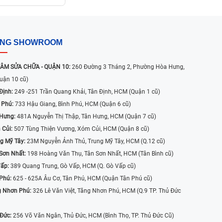
ỐNG SHOWROOM
ÂM SỬA CHỮA - QUẬN 10:
260 Đường 3 Tháng 2, Phường Hòa Hưng,
uận 10 cũ)
Định:
249 -251 Trần Quang Khải, Tân Định, HCM (Quận 1 cũ)
 Phú:
733 Hậu Giang, Bình Phú, HCM (Quận 6 cũ)
 Hưng:
481A Nguyễn Thị Thập, Tân Hưng, HCM (Quận 7 cũ)
 Củi:
507 Tùng Thiện Vương, Xóm Củi, HCM (Quận 8 cũ)
g Mỹ Tây:
23M Nguyễn Ảnh Thủ, Trung Mỹ Tây, HCM (Q.12 cũ)
Sơn Nhất:
198 Hoàng Văn Thụ, Tân Sơn Nhất, HCM (Tân Bình cũ)
Vấp:
389 Quang Trung, Gò Vấp, HCM (Q. Gò Vấp cũ)
 Phú:
625 - 625A Âu Cơ, Tân Phú, HCM (Quận Tân Phú cũ)
g Nhơn Phú:
326 Lê Văn Việt, Tăng Nhơn Phú, HCM (Q.9 TP. Thủ Đức
 Đức:
256 Võ Văn Ngân, Thủ Đức, HCM (Bình Thọ, TP. Thủ Đức Cũ)