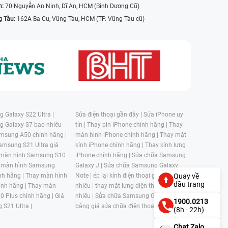
n:
70 Nguyễn An Ninh, Dĩ An, HCM (Bình Dương Cũ)
g Tàu:
162A Ba Cu, Vũng Tàu, HCM (TP. Vũng Tàu cũ)
 Galaxy S22 Ultra |
Sửa điện thoại gần đây |
Sửa iPhone uy
g Galaxy S7 bao nhiêu
tín |
Thay pin iPhone chính hãng |
Thay
msung A50 chính hãng |
màn hình iPhone chính hãng |
Thay mặt
amsung S21 Ultra giá
kính iPhone chính hãng |
Thay kính lưng
 màn hình Samsung S10
iPhone chính hãng |
Sửa chữa Samsung
 màn hình Samsung
Galaxy J |
Sửa chữa Samsung Galaxy
nh hãng |
Thay màn hình
Note |
ép lại kính điện thoại giá bao
Quay về
đầu trang
nh hãng |
Thay màn
nhiêu |
thay mặt lưng điện thoại giá bao
0 Plus chính hãng |
Giá
nhiêu |
Sửa chữa Samsung Galaxy S |
1900.0213
 S21 Ultra |
bảng giá sửa chữa điện thoại samsung |
(8h - 22h)
Chat Zalo