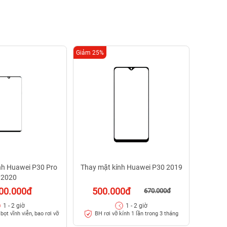
Giảm 25%
Giảm 13%
Thay m
1.2
BH 
nh Huawei P30 Pro
Thay mặt kính Huawei P30 2019
2020
00.000đ
500.000đ
670.000đ
1 - 2 giờ
1 - 2 giờ
bọt vĩnh viễn, bao rơi vỡ
BH rơi vỡ kính 1 lần trong 3 tháng