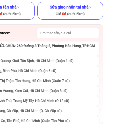
a tận nhà
Sửa giao nhận tại nhà
0đ
(dưới 5km)
Giá
0đ
(dưới 5km)
owroom
A CHỮA: 260 Đường 3 Tháng 2, Phường Hòa Hưng, TP.HCM
GB Cũ chính
iPhone XS 512GB Cũ chính hãng
iPhone 15 Plus 25
hãng
 Quang Khải, Tân Định, Hồ Chí Minh (Quận 1 cũ)
.290.000đ
4.790.000đ
10.990.000đ
15.490.000đ
1
, Bình Phú, Hồ Chí Minh (Quận 6 cũ)
hị Thập, Tân Hưng, Hồ Chí Minh (Quận 7 cũ)
suất, 0 phí
0 trả trước, 0 lãi suất, 0 phí
0 trả trước, 0 lãi
n Vương, Xóm Củi, Hồ Chí Minh (Quận 8 cũ)
người thân
chuyển đổi, 0 gọi người thân
chuyển đổi, 0 gọi
h Thủ, Trung Mỹ Tây, Hồ Chí Minh (Q.12 cũ)
ng, Gò Vấp, Hồ Chí Minh (Q. Gò Vấp cũ)
 Cơ, Tân Phú, Hồ Chí Minh (Quận Tân Phú cũ)