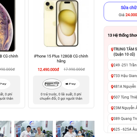
Sửa chữ
Giá
24.00
13
Hệ thống Sh
TRUNG TÂM SỬ
(Quận 10 cũ)
B Cũ chính
iPhone 15 Plus 128GB Cũ chính
iPhone XS Max 512
hãng
hãng
249 -251 Trần
990.000đ
12.490.000đ
17.990.000đ
6.490.000đ
13
733 Hậu Giang
481A Nguyễn T
uất, 0 phí
0 trả trước, 0 lãi suất, 0 phí
0 trả trước, 0 lãi 
507 Tùng Thiệ
gười thân
chuyển đổi, 0 gọi người thân
chuyển đổi, 0 gọi 
23M Nguyễn Ản
389 Quang Tru
625 - 625A Âu