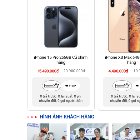
hính hãng
iPhone 15 Pro 256GB Cũ chính
iPhone XS Max 64G
hãng
hãng
90.000đ
15.490.000đ
20.900.000đ
4.490.000đ
10.
t, 0 phí
0 trả trước, 0 lãi suất, 0 phí
0 trả trước, 0 lãi s
ười thân
chuyển đổi, 0 gọi người thân
chuyển đổi, 0 gọi n
HÌNH ẢNH KHÁCH HÀNG