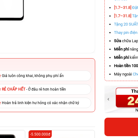
[1.7–31.8]
Đặt
[1.7–31.8]
Tặn
Tặng 20 SUẤ
Thay pin điệ
Sửa
chữa Lap
Miễn phí
nâng
Miễn phí
kiểm 
Hoàn tiền 10
Máy ngoài
Ch
Giá luôn công khai, không phụ phí ẩn
RẺ CHẤP HẾT
- Ở đâu rẻ hơn hoàn tiền
Hoàn trả linh kiện hư hỏng có xác nhận chữ ký
-5.500.000đ
-6.800.000đ