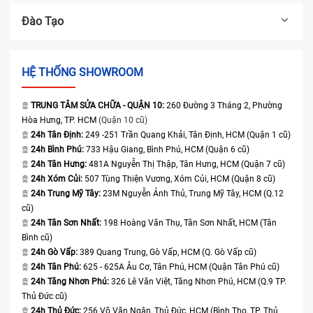
Đào Tạo
HỆ THỐNG SHOWROOM
TRUNG TÂM SỬA CHỮA - QUẬN 10:
260 Đường 3 Tháng 2, Phường
Hòa Hưng, TP. HCM
(Quận 10 cũ)
24h Tân Định:
249 -251 Trần Quang Khải, Tân Định, HCM (Quận 1 cũ)
24h Bình Phú:
733 Hậu Giang, Bình Phú, HCM (Quận 6 cũ)
24h Tân Hưng:
481A Nguyễn Thị Thập, Tân Hưng, HCM (Quận 7 cũ)
24h Xóm Củi:
507 Tùng Thiện Vương, Xóm Củi, HCM (Quận 8 cũ)
24h Trung Mỹ Tây:
23M Nguyễn Ảnh Thủ, Trung Mỹ Tây, HCM (Q.12
cũ)
24h Tân Sơn Nhất:
198 Hoàng Văn Thụ, Tân Sơn Nhất, HCM (Tân
Bình cũ)
24h Gò Vấp:
389 Quang Trung, Gò Vấp, HCM (Q. Gò Vấp cũ)
24h Tân Phú:
625 - 625A Âu Cơ, Tân Phú, HCM (Quận Tân Phú cũ)
24h Tăng Nhơn Phú:
326 Lê Văn Việt, Tăng Nhơn Phú, HCM (Q.9 TP.
Thủ Đức cũ)
24h Thủ Đức:
256 Võ Văn Ngân, Thủ Đức, HCM (Bình Thọ, TP. Thủ