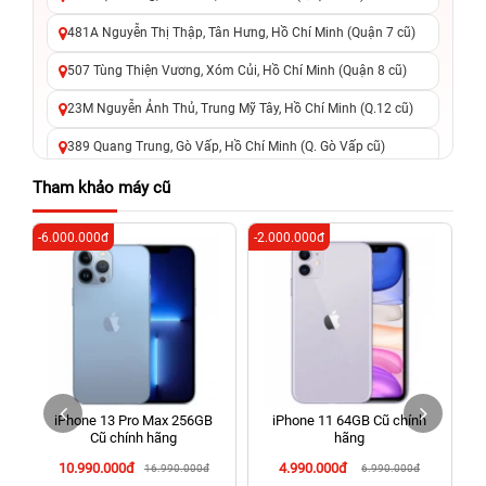
481A Nguyễn Thị Thập, Tân Hưng, Hồ Chí Minh (Quận 7 cũ)
507 Tùng Thiện Vương, Xóm Củi, Hồ Chí Minh (Quận 8 cũ)
23M Nguyễn Ảnh Thủ, Trung Mỹ Tây, Hồ Chí Minh (Q.12 cũ)
389 Quang Trung, Gò Vấp, Hồ Chí Minh (Q. Gò Vấp cũ)
625 - 625A Âu Cơ, Tân Phú, Hồ Chí Minh (Quận Tân Phú cũ)
Tham khảo máy cũ
326 Lê Văn Việt, Tăng Nhơn Phú, Hồ Chí Minh (Q.9 TP. Thủ
-6.000.000đ
-2.000.000đ
-4
Đức cũ)
256 Võ Văn Ngân, Thủ Đức, Hồ Chí Minh (Bình Thọ, TP. Thủ
Đức Cũ)
70 Nguyễn An Ninh, Dĩ An, Hồ Chí Minh (Bình Dương Cũ)
24h Vũng Tàu: 162A Ba Cu, Vũng Tàu, Hồ Chí Minh (TP. Vũng
Tàu cũ)
iPhone 13 Pro Max 256GB
iPhone 11 64GB Cũ chính
198 Hoàng Văn Thụ, Tân Sơn Nhất, Hồ Chí Minh (Tân Bình
Cũ chính hãng
hãng
cũ)
10.990.000đ
4.990.000đ
16.990.000đ
6.990.000đ