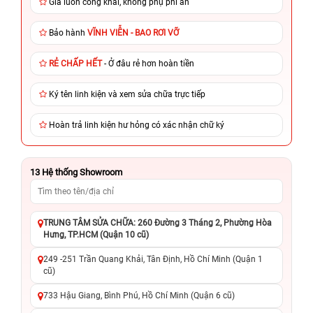
Giá luôn công khai, không phụ phí ẩn
Bảo hành
VĨNH VIỄN - BAO RƠI VỠ
RẺ CHẤP HẾT
- Ở đâu rẻ hơn hoàn tiền
Ký tên linh kiện và xem sửa chữa trực tiếp
Hoàn trả linh kiện hư hỏng có xác nhận chữ ký
13
Hệ thống Showroom
TRUNG TÂM SỬA CHỮA: 260 Đường 3 Tháng 2, Phường Hòa
Hưng, TP.HCM (Quận 10 cũ)
249 -251 Trần Quang Khải, Tân Định, Hồ Chí Minh (Quận 1
cũ)
733 Hậu Giang, Bình Phú, Hồ Chí Minh (Quận 6 cũ)