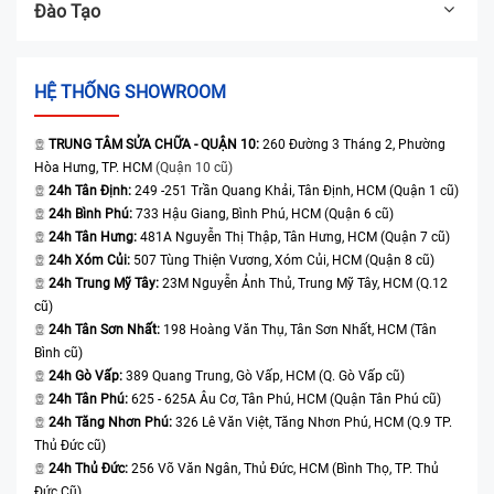
Đào Tạo
HỆ THỐNG SHOWROOM
TRUNG TÂM SỬA CHỮA - QUẬN 10:
260 Đường 3 Tháng 2, Phường
Hòa Hưng, TP. HCM
(Quận 10 cũ)
24h Tân Định:
249 -251 Trần Quang Khải, Tân Định, HCM (Quận 1 cũ)
24h Bình Phú:
733 Hậu Giang, Bình Phú, HCM (Quận 6 cũ)
24h Tân Hưng:
481A Nguyễn Thị Thập, Tân Hưng, HCM (Quận 7 cũ)
24h Xóm Củi:
507 Tùng Thiện Vương, Xóm Củi, HCM (Quận 8 cũ)
24h Trung Mỹ Tây:
23M Nguyễn Ảnh Thủ, Trung Mỹ Tây, HCM (Q.12
cũ)
24h Tân Sơn Nhất:
198 Hoàng Văn Thụ, Tân Sơn Nhất, HCM (Tân
Bình cũ)
24h Gò Vấp:
389 Quang Trung, Gò Vấp, HCM (Q. Gò Vấp cũ)
24h Tân Phú:
625 - 625A Âu Cơ, Tân Phú, HCM (Quận Tân Phú cũ)
24h Tăng Nhơn Phú:
326 Lê Văn Việt, Tăng Nhơn Phú, HCM (Q.9 TP.
Thủ Đức cũ)
24h Thủ Đức:
256 Võ Văn Ngân, Thủ Đức, HCM (Bình Thọ, TP. Thủ
Đức Cũ)