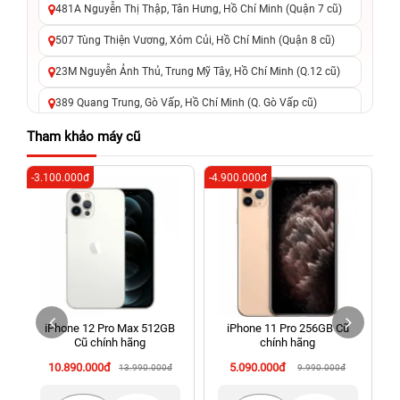
481A Nguyễn Thị Thập, Tân Hưng, Hồ Chí Minh (Quận 7 cũ)
507 Tùng Thiện Vương, Xóm Củi, Hồ Chí Minh (Quận 8 cũ)
23M Nguyễn Ảnh Thủ, Trung Mỹ Tây, Hồ Chí Minh (Q.12 cũ)
389 Quang Trung, Gò Vấp, Hồ Chí Minh (Q. Gò Vấp cũ)
625 - 625A Âu Cơ, Tân Phú, Hồ Chí Minh (Quận Tân Phú cũ)
Tham khảo máy cũ
326 Lê Văn Việt, Tăng Nhơn Phú, Hồ Chí Minh (Q.9 TP. Thủ
-3.100.000đ
-4.900.000đ
-2
Đức cũ)
256 Võ Văn Ngân, Thủ Đức, Hồ Chí Minh (Bình Thọ, TP. Thủ
Đức Cũ)
70 Nguyễn An Ninh, Dĩ An, Hồ Chí Minh (Bình Dương Cũ)
24h Vũng Tàu: 162A Ba Cu, Vũng Tàu, Hồ Chí Minh (TP. Vũng
Tàu cũ)
iPhone 12 Pro Max 512GB
iPhone 11 Pro 256GB Cũ
198 Hoàng Văn Thụ, Tân Sơn Nhất, Hồ Chí Minh (Tân Bình
Cũ chính hãng
chính hãng
cũ)
10.890.000đ
5.090.000đ
13.990.000đ
9.990.000đ