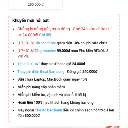
290.000 đ
Khuyến mãi nổi bật
Chẳng lo nắng gắt, mưa dông - Ghé 24h sửa chữa chỉ
từ 24.000đ!
Chi tiết
[1.7–31.8]
Đặt lịch trước
giảm đến
10%
chi phí sửa chữa
[1.7–31.8]
Tặng voucher
99.000đ
mua Phụ kiện REXON &
VIDVIE
Tặng 20 SUẤT
thay pin iPhone giá
24.000đ
Thay pin điện thoại Samsung
- Đồng giá
240.000đ
Sửa
chữa Laptop, MacBook giảm ngay 45%
Miễn phí
nâng cấp phần mềm
Miễn phí
kiểm tra, vệ sinh và báo lỗi thiết bị
Hoàn tiền 100%
nếu khách hàng không hài lòng
Máy ngoài
Chế độ bảo hành
đều có chính sách hỗ trợ giá lên
đến
300.000đ