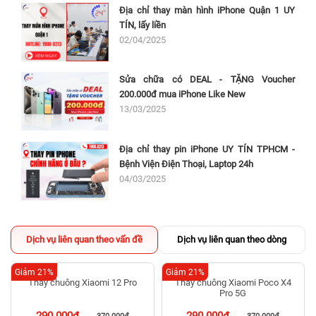
Địa chỉ thay màn hình iPhone Quận 1 UY
TÍN, lấy liền
02/04/2025
Sửa chữa có DEAL - TẶNG Voucher
200.000đ mua iPhone Like New
13/03/2025
Địa chỉ thay pin iPhone UY TÍN TPHCM -
Bệnh Viện Điện Thoại, Laptop 24h
04/03/2025
Dịch vụ liên quan theo vấn đề
Dịch vụ liên quan theo dòng
Giảm 21%
Giảm 21%
Thay chuông Xiaomi 12 Pro
Thay chuông Xiaomi Poco X4
Pro 5G
290.000đ
290.000đ