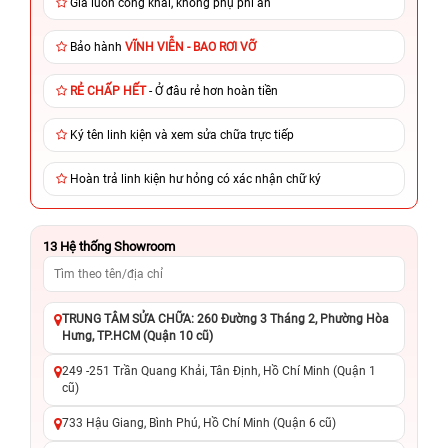
Giá luôn công khai, không phụ phí ẩn
Bảo hành
VĨNH VIỄN - BAO RƠI VỠ
RẺ CHẤP HẾT
- Ở đâu rẻ hơn hoàn tiền
Ký tên linh kiện và xem sửa chữa trực tiếp
Hoàn trả linh kiện hư hỏng có xác nhận chữ ký
13
Hệ thống Showroom
TRUNG TÂM SỬA CHỮA: 260 Đường 3 Tháng 2, Phường Hòa
Hưng, TP.HCM (Quận 10 cũ)
249 -251 Trần Quang Khải, Tân Định, Hồ Chí Minh (Quận 1
cũ)
733 Hậu Giang, Bình Phú, Hồ Chí Minh (Quận 6 cũ)