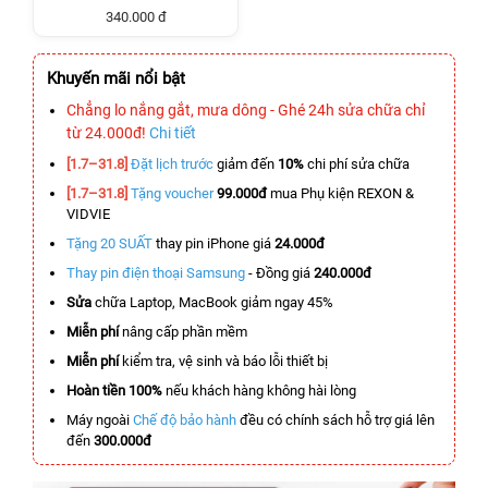
340.000 đ
Khuyến mãi nổi bật
Chẳng lo nắng gắt, mưa dông - Ghé 24h sửa chữa chỉ
từ 24.000đ!
Chi tiết
[1.7–31.8]
Đặt lịch trước
giảm đến
10%
chi phí sửa chữa
[1.7–31.8]
Tặng voucher
99.000đ
mua Phụ kiện REXON &
VIDVIE
Tặng 20 SUẤT
thay pin iPhone giá
24.000đ
Thay pin điện thoại Samsung
- Đồng giá
240.000đ
Sửa
chữa Laptop, MacBook giảm ngay 45%
Miễn phí
nâng cấp phần mềm
Miễn phí
kiểm tra, vệ sinh và báo lỗi thiết bị
Hoàn tiền 100%
nếu khách hàng không hài lòng
Máy ngoài
Chế độ bảo hành
đều có chính sách hỗ trợ giá lên
đến
300.000đ