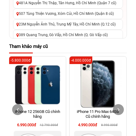
481A Nguyễn Thị Thập, Tân Hưng, Hồ Chí Minh (Quận 7 cũ)
507 Tùng Thiện Vương, Xóm Củi, Hồ Chí Minh (Quận 8 cũ)
23M Nguyễn Ảnh Thủ, Trung Mỹ Tây, Hồ Chí Minh (Q.12 cũ)
389 Quang Trung, Gò Vấp, Hồ Chí Minh (Q. Gò Vấp cũ)
625 - 625A Âu Cơ, Tân Phú, Hồ Chí Minh (Quận Tân Phú cũ)
Tham khảo máy cũ
326 Lê Văn Việt, Tăng Nhơn Phú, Hồ Chí Minh (Q.9 TP. Thủ
-5.800.000đ
-4.000.000đ
-6
Đức cũ)
256 Võ Văn Ngân, Thủ Đức, Hồ Chí Minh (Bình Thọ, TP. Thủ
Đức Cũ)
70 Nguyễn An Ninh, Dĩ An, Hồ Chí Minh (Bình Dương Cũ)
24h Vũng Tàu: 162A Ba Cu, Vũng Tàu, Hồ Chí Minh (TP. Vũng
Tàu cũ)
iPhone 12 256GB Cũ chính
iPhone 11 Pro Max 64GB
198 Hoàng Văn Thụ, Tân Sơn Nhất, Hồ Chí Minh (Tân Bình
hãng
Cũ chính hãng
cũ)
6.990.000đ
4.990.000đ
12.790.000đ
8.990.000đ