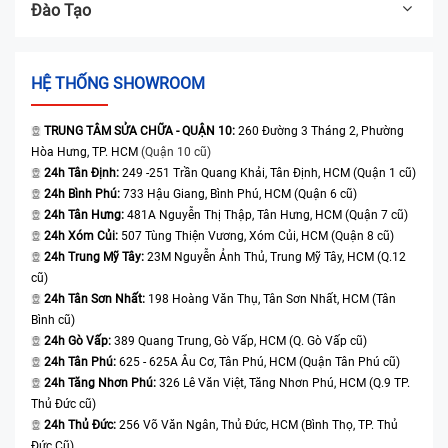
Đào Tạo
HỆ THỐNG SHOWROOM
TRUNG TÂM SỬA CHỮA - QUẬN 10:
260 Đường 3 Tháng 2, Phường
Hòa Hưng, TP. HCM
(Quận 10 cũ)
24h Tân Định:
249 -251 Trần Quang Khải, Tân Định, HCM (Quận 1 cũ)
24h Bình Phú:
733 Hậu Giang, Bình Phú, HCM (Quận 6 cũ)
24h Tân Hưng:
481A Nguyễn Thị Thập, Tân Hưng, HCM (Quận 7 cũ)
24h Xóm Củi:
507 Tùng Thiện Vương, Xóm Củi, HCM (Quận 8 cũ)
24h Trung Mỹ Tây:
23M Nguyễn Ảnh Thủ, Trung Mỹ Tây, HCM (Q.12
cũ)
24h Tân Sơn Nhất:
198 Hoàng Văn Thụ, Tân Sơn Nhất, HCM (Tân
Bình cũ)
24h Gò Vấp:
389 Quang Trung, Gò Vấp, HCM (Q. Gò Vấp cũ)
24h Tân Phú:
625 - 625A Âu Cơ, Tân Phú, HCM (Quận Tân Phú cũ)
24h Tăng Nhơn Phú:
326 Lê Văn Việt, Tăng Nhơn Phú, HCM (Q.9 TP.
Thủ Đức cũ)
24h Thủ Đức:
256 Võ Văn Ngân, Thủ Đức, HCM (Bình Thọ, TP. Thủ
Đức Cũ)