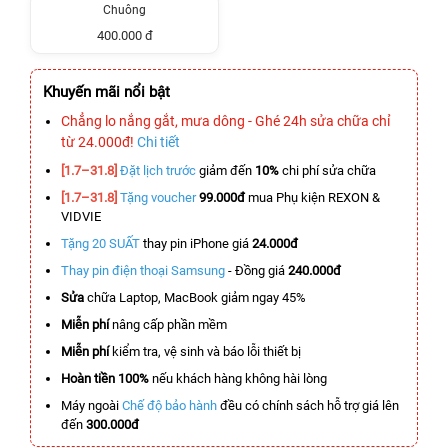
Chuông
400.000 đ
Khuyến mãi nổi bật
Chẳng lo nắng gắt, mưa dông - Ghé 24h sửa chữa chỉ
từ 24.000đ!
Chi tiết
[1.7–31.8]
Đặt lịch trước
giảm đến
10%
chi phí sửa chữa
[1.7–31.8]
Tặng voucher
99.000đ
mua Phụ kiện REXON &
VIDVIE
Tặng 20 SUẤT
thay pin iPhone giá
24.000đ
Thay pin điện thoại Samsung
- Đồng giá
240.000đ
Sửa
chữa Laptop, MacBook giảm ngay 45%
Miễn phí
nâng cấp phần mềm
Miễn phí
kiểm tra, vệ sinh và báo lỗi thiết bị
Hoàn tiền 100%
nếu khách hàng không hài lòng
Máy ngoài
Chế độ bảo hành
đều có chính sách hỗ trợ giá lên
đến
300.000đ