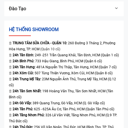
Đào Tạo
HỆ THỐNG SHOWROOM
TRUNG TÂM SỬA CHỮA - QUẬN 10:
260 Đường 3 Tháng 2, Phường
Hòa Hưng, TP. HCM
(Quận 10 cũ)
24h Tân Định:
249 -251 Trần Quang Khải, Tân Định, HCM (Quận 1 cũ)
24h Bình Phú:
733 Hậu Giang, Bình Phú, HCM (Quận 6 cũ)
24h Tân Hưng:
481A Nguyễn Thị Thập, Tân Hưng, HCM (Quận 7 cũ)
24h Xóm Củi:
507 Tùng Thiện Vương, Xóm Củi, HCM (Quận 8 cũ)
24h Trung Mỹ Tây:
23M Nguyễn Ảnh Thủ, Trung Mỹ Tây, HCM (Q.12
cũ)
24h Tân Sơn Nhất:
198 Hoàng Văn Thụ, Tân Sơn Nhất, HCM (Tân
Bình cũ)
24h Gò Vấp:
389 Quang Trung, Gò Vấp, HCM (Q. Gò Vấp cũ)
24h Tân Phú:
625 - 625A Âu Cơ, Tân Phú, HCM (Quận Tân Phú cũ)
24h Tăng Nhơn Phú:
326 Lê Văn Việt, Tăng Nhơn Phú, HCM (Q.9 TP.
Thủ Đức cũ)
24h Thủ Đức:
256 Võ Văn Ngân, Thủ Đức, HCM (Bình Thọ, TP. Thủ