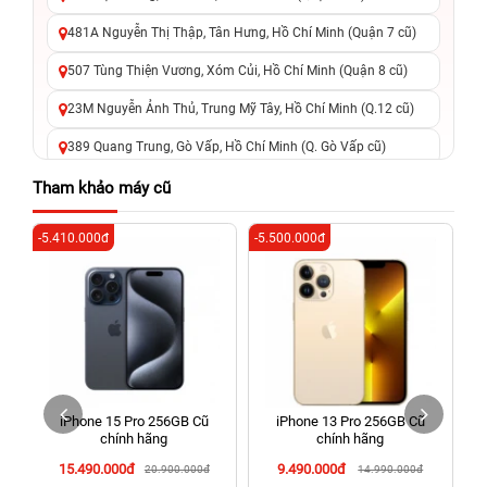
481A Nguyễn Thị Thập, Tân Hưng, Hồ Chí Minh (Quận 7 cũ)
507 Tùng Thiện Vương, Xóm Củi, Hồ Chí Minh (Quận 8 cũ)
23M Nguyễn Ảnh Thủ, Trung Mỹ Tây, Hồ Chí Minh (Q.12 cũ)
389 Quang Trung, Gò Vấp, Hồ Chí Minh (Q. Gò Vấp cũ)
625 - 625A Âu Cơ, Tân Phú, Hồ Chí Minh (Quận Tân Phú cũ)
Tham khảo máy cũ
326 Lê Văn Việt, Tăng Nhơn Phú, Hồ Chí Minh (Q.9 TP. Thủ
-5.410.000đ
-5.500.000đ
-3
Đức cũ)
256 Võ Văn Ngân, Thủ Đức, Hồ Chí Minh (Bình Thọ, TP. Thủ
Đức Cũ)
70 Nguyễn An Ninh, Dĩ An, Hồ Chí Minh (Bình Dương Cũ)
24h Vũng Tàu: 162A Ba Cu, Vũng Tàu, Hồ Chí Minh (TP. Vũng
Tàu cũ)
iPhone 15 Pro 256GB Cũ
iPhone 13 Pro 256GB Cũ
198 Hoàng Văn Thụ, Tân Sơn Nhất, Hồ Chí Minh (Tân Bình
chính hãng
chính hãng
cũ)
15.490.000đ
9.490.000đ
20.900.000đ
14.990.000đ