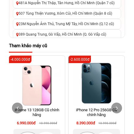
481A Nguyễn Thị Thập, Tân Hưng, Hồ Chí Minh (Quận 7 cũ)
507 Tùng Thiện Vương, Xóm Củi, Hồ Chí Minh (Quận 8 cũ)
23M Nguyễn Ảnh Thủ, Trung Mỹ Tây, Hồ Chí Minh (Q.12 cũ)
389 Quang Trung, Gò Vấp, Hồ Chí Minh (Q. Gò Vấp cũ)
625 - 625A Âu Cơ, Tân Phú, Hồ Chí Minh (Quận Tân Phú cũ)
Tham khảo máy cũ
326 Lê Văn Việt, Tăng Nhơn Phú, Hồ Chí Minh (Q.9 TP. Thủ
-4.000.000đ
-2.600.000đ
-3
Đức cũ)
256 Võ Văn Ngân, Thủ Đức, Hồ Chí Minh (Bình Thọ, TP. Thủ
Đức Cũ)
70 Nguyễn An Ninh, Dĩ An, Hồ Chí Minh (Bình Dương Cũ)
24h Vũng Tàu: 162A Ba Cu, Vũng Tàu, Hồ Chí Minh (TP. Vũng
Tàu cũ)
iPhone 13 128GB Cũ chính
iPhone 12 Pro 256GB Cũ
198 Hoàng Văn Thụ, Tân Sơn Nhất, Hồ Chí Minh (Tân Bình
hãng
chính hãng
cũ)
6.990.000đ
8.390.000đ
10.990.000đ
10.990.000đ