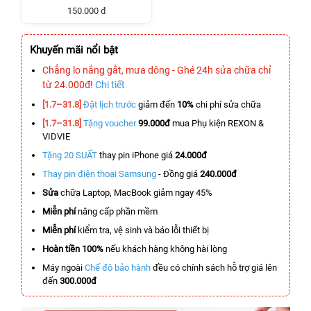
150.000 đ
Khuyến mãi nổi bật
Chẳng lo nắng gắt, mưa dông - Ghé 24h sửa chữa chỉ
từ 24.000đ!
Chi tiết
[1.7–31.8]
Đặt lịch trước
giảm đến
10%
chi phí sửa chữa
[1.7–31.8]
Tặng voucher
99.000đ
mua Phụ kiện REXON &
VIDVIE
Tặng 20 SUẤT
thay pin iPhone giá
24.000đ
Thay pin điện thoại Samsung
- Đồng giá
240.000đ
Sửa
chữa Laptop, MacBook giảm ngay 45%
Miễn phí
nâng cấp phần mềm
Miễn phí
kiểm tra, vệ sinh và báo lỗi thiết bị
Hoàn tiền 100%
nếu khách hàng không hài lòng
Máy ngoài
Chế độ bảo hành
đều có chính sách hỗ trợ giá lên
đến
300.000đ