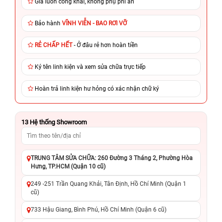
Giá luôn công khai, không phụ phí ẩn
Bảo hành
VĨNH VIỄN - BAO RƠI VỠ
RẺ CHẤP HẾT
- Ở đâu rẻ hơn hoàn tiền
Ký tên linh kiện và xem sửa chữa trực tiếp
Hoàn trả linh kiện hư hỏng có xác nhận chữ ký
13
Hệ thống Showroom
TRUNG TÂM SỬA CHỮA: 260 Đường 3 Tháng 2, Phường Hòa
Hưng, TP.HCM (Quận 10 cũ)
249 -251 Trần Quang Khải, Tân Định, Hồ Chí Minh (Quận 1
cũ)
733 Hậu Giang, Bình Phú, Hồ Chí Minh (Quận 6 cũ)