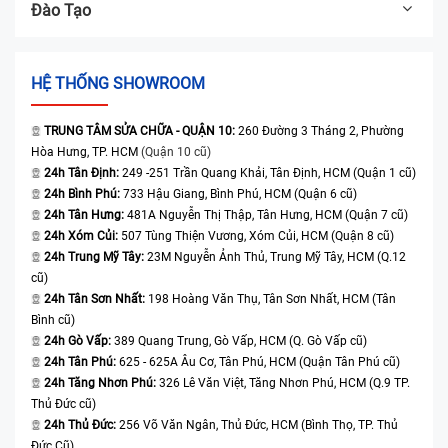
Đào Tạo
HỆ THỐNG SHOWROOM
TRUNG TÂM SỬA CHỮA - QUẬN 10:
260 Đường 3 Tháng 2, Phường
Hòa Hưng, TP. HCM
(Quận 10 cũ)
24h Tân Định:
249 -251 Trần Quang Khải, Tân Định, HCM (Quận 1 cũ)
24h Bình Phú:
733 Hậu Giang, Bình Phú, HCM (Quận 6 cũ)
24h Tân Hưng:
481A Nguyễn Thị Thập, Tân Hưng, HCM (Quận 7 cũ)
24h Xóm Củi:
507 Tùng Thiện Vương, Xóm Củi, HCM (Quận 8 cũ)
24h Trung Mỹ Tây:
23M Nguyễn Ảnh Thủ, Trung Mỹ Tây, HCM (Q.12
cũ)
24h Tân Sơn Nhất:
198 Hoàng Văn Thụ, Tân Sơn Nhất, HCM (Tân
Bình cũ)
24h Gò Vấp:
389 Quang Trung, Gò Vấp, HCM (Q. Gò Vấp cũ)
24h Tân Phú:
625 - 625A Âu Cơ, Tân Phú, HCM (Quận Tân Phú cũ)
24h Tăng Nhơn Phú:
326 Lê Văn Việt, Tăng Nhơn Phú, HCM (Q.9 TP.
Thủ Đức cũ)
24h Thủ Đức:
256 Võ Văn Ngân, Thủ Đức, HCM (Bình Thọ, TP. Thủ
Đức Cũ)