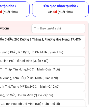
a tận nhà
Sửa giao nhận tại nhà
0đ
(dưới 5km)
Giá
0đ
(dưới 5km)
owroom
A CHỮA: 260 Đường 3 Tháng 2, Phường Hòa Hưng, TP.HCM
GB Cũ chính
iPhone 13 Pro 128GB Cũ chính
iPhone 13 128GB C
hãng
 Quang Khải, Tân Định, Hồ Chí Minh (Quận 1 cũ)
.900.000đ
8.490.000đ
13.990.000đ
6.990.000đ
1
, Bình Phú, Hồ Chí Minh (Quận 6 cũ)
hị Thập, Tân Hưng, Hồ Chí Minh (Quận 7 cũ)
suất, 0 phí
0 trả trước, 0 lãi suất, 0 phí
0 trả trước, 0 lãi
n Vương, Xóm Củi, Hồ Chí Minh (Quận 8 cũ)
người thân
chuyển đổi, 0 gọi người thân
chuyển đổi, 0 gọi
h Thủ, Trung Mỹ Tây, Hồ Chí Minh (Q.12 cũ)
ng, Gò Vấp, Hồ Chí Minh (Q. Gò Vấp cũ)
 Cơ, Tân Phú, Hồ Chí Minh (Quận Tân Phú cũ)