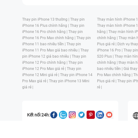
Thay pin iPhone 13 thường |
Thay pin
Thay màn hình iPhone 15
iPhone 16 Plus chính hãng |
Thay pin
Thay màn hình iPhone 1
iPhone 16 Pro chính hãng |
Thay pin
hãng |
Thay màn hình iP
iPhone 16 Pro Max chính hãng |
Thay pin
chính hãng |
Thay màn h
iPhone 11 bao nhiêu tiền |
Thay pin
Plus giá rẻ |
Dịch vụ tha
iPhone 11 Pro Max giá bao nhiêu |
Thay
iPhone 16 Pro |
Thay pi
pin iPhone 12 giá bao nhiêu |
Thay pin
S20 Plus |
Thay màn hìn
iPhone 12 Pro chính hãng |
Thay pin
chính hãng |
thay màn h
iPhone 12 Pro Max giá rẻ |
Thay pin
bao nhiêu tiền |
Giá thay
iPhone 12 Mini giá rẻ |
Thay pin iPhone 14
Pro Max chính hãng |
Th
Pro Max giá rẻ |
Thay pin iPhone 13 Mini
Plus giá rẻ |
Thay pin iP
giá rẻ |
rẻ |
Kết nối 24h:
CÔNG TY TNHH MỘT THÀNH VIÊN ĐÀO TẠO KỸ THUẬT VÀ THƯƠN