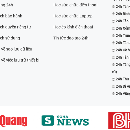
ụng 24h
Học sửa chữa điện thoại
24h Tân 
24h Bình
ách bảo hành
Học sửa chữa Laptop
24h Tân
ch quyền riêng tư
Học ép kính điện thoại
24h Xóm
24h Trun
ách sử dụng
Tin tức đào tạo 24h
24h Tân 
 về sao lưu dữ liệu
24h Gò 
24h Tân
về việc lưu trữ thiết bị
24h Tăn
cũ)
24h Thủ
24h Dĩ A
24h Vũn