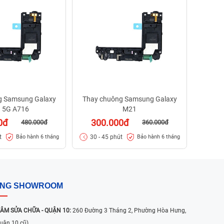
37
30 -
g Samsung Galaxy
Thay chuông Samsung Galaxy
 5G A716
M21
0đ
300.000đ
480.000đ
360.000đ
t
30 - 45 phút
Bảo hành 6 tháng
Bảo hành 6 tháng
ỐNG SHOWROOM
ÂM SỬA CHỮA - QUẬN 10:
260 Đường 3 Tháng 2, Phường Hòa Hưng,
uận 10 cũ)