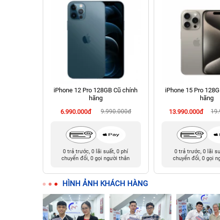
chính hãng
iPhone 12 Pro 128GB Cũ chính
iPhone 15 Pro 128G
hãng
hãng
290.000đ
6.990.000đ
9.990.000đ
13.990.000đ
19
t, 0 phí
0 trả trước, 0 lãi suất, 0 phí
0 trả trước, 0 lãi s
ười thân
chuyển đổi, 0 gọi người thân
chuyển đổi, 0 gọi n
HÌNH ẢNH KHÁCH HÀNG