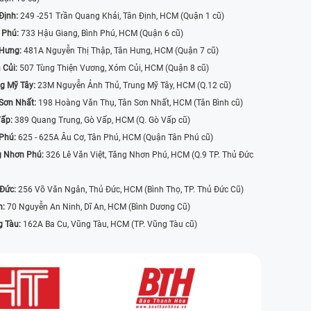
Định:
249 -251 Trần Quang Khải, Tân Định, HCM (Quận 1 cũ)
 Phú:
733 Hậu Giang, Bình Phú, HCM (Quận 6 cũ)
 Hưng:
481A Nguyễn Thị Thập, Tân Hưng, HCM (Quận 7 cũ)
 Củi:
507 Tùng Thiện Vương, Xóm Củi, HCM (Quận 8 cũ)
g Mỹ Tây:
23M Nguyễn Ảnh Thủ, Trung Mỹ Tây, HCM (Q.12 cũ)
Sơn Nhất:
198 Hoàng Văn Thụ, Tân Sơn Nhất, HCM (Tân Bình cũ)
Vấp:
389 Quang Trung, Gò Vấp, HCM (Q. Gò Vấp cũ)
 Phú:
625 - 625A Âu Cơ, Tân Phú, HCM (Quận Tân Phú cũ)
g Nhơn Phú:
326 Lê Văn Việt, Tăng Nhơn Phú, HCM (Q.9 TP. Thủ Đức
 Đức:
256 Võ Văn Ngân, Thủ Đức, HCM (Bình Thọ, TP. Thủ Đức Cũ)
n:
70 Nguyễn An Ninh, Dĩ An, HCM (Bình Dương Cũ)
g Tàu:
162A Ba Cu, Vũng Tàu, HCM (TP. Vũng Tàu cũ)