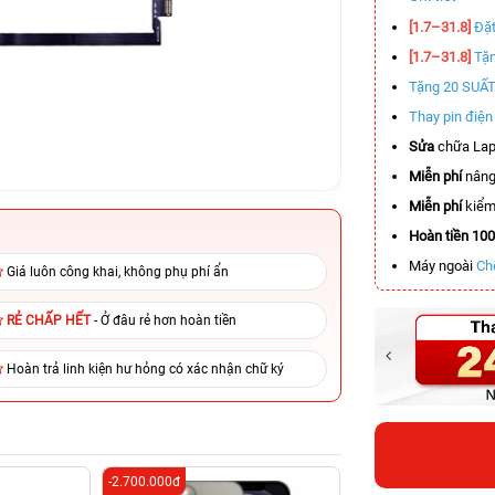
[1.7–31.8]
Đặt
[1.7–31.8]
Tặn
Tặng 20 SUẤ
Thay pin điệ
Sửa
chữa Lap
Miễn phí
nâng
Miễn phí
kiểm 
Hoàn tiền 10
Máy ngoài
Ch
Giá luôn công khai, không phụ phí ẩn
RẺ CHẤP HẾT
- Ở đâu rẻ hơn hoàn tiền
Hoàn trả linh kiện hư hỏng có xác nhận chữ ký
-2.700.000đ
-5.410.000đ