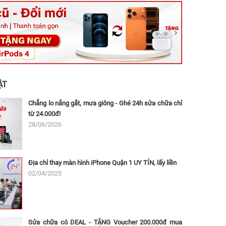
ệt, Tăng Nhơn Phú, Hồ Chí Minh (Q.9 TP. Thủ Đức cũ)
ân, Thủ Đức, Hồ Chí Minh (Bình Thọ, TP. Thủ Đức Cũ)
Ninh, Dĩ An, Hồ Chí Minh (Bình Dương Cũ)
 162A Ba Cu, Vũng Tàu, Hồ Chí Minh (TP. Vũng Tàu cũ)
 Thụ, Tân Sơn Nhất, Hồ Chí Minh (Tân Bình cũ)
ẬT
Chẳng lo nắng gắt, mưa giông - Ghé 24h sửa chữa chỉ
từ 24.000đ!
28/06/2026
Địa chỉ thay màn hình iPhone Quận 1 UY TÍN, lấy liền
02/04/2025
Sửa chữa có DEAL - TẶNG Voucher 200.000đ mua