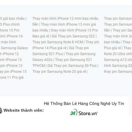
 giá bao nhiêu |
Thay màn hình iPhone 12 mini bao nhiêu
Thay pin Samsung
5 Plus chính
tiền |
Thay màn hình iPhone 13 mini giá
Thay pin Samsun
hone 15 Pro
bao nhiêu |
thay màn hình iPhone 15 Pro
tiền |
Thay pin Sa
ình iPhone 16
Max giá rẻ |
Giá Thay pin Samsung S22 |
Thay màn hình S
y màn hình
Thay pin Samsung Note 8 HCM |
Thay pin
bao nhiêu |
Thay
n Samsung Galaxy
iPhone 14 Plus giá rẻ |
Giá Thay pin
Plus giá rẻ |
Thay
h iPhone 12
Samsung S21 Plus |
Thay pin Samsung
Note 20 Ultra chí
ình iPhone 13
Galaxy A02s |
Thay pin Samsung S21
Samsung A12 chí
 pin iPhone 13
TPHCM |
Giá Thay pin Samsung S9 Plus |
hình Samsung S2
ay pin iPhone 15
Thay pin Samsung Note 20 giá rẻ |
thay pin Samsung
hone 11 Pro giá
Hệ Thống Bán Lẻ Hàng Công Nghệ Uy Tín
Website thành viên:
G MẠI HAI BỐN GIỜ Mã số thuế: 0305245702 Địa chỉ: 122/12G Tạ uyê