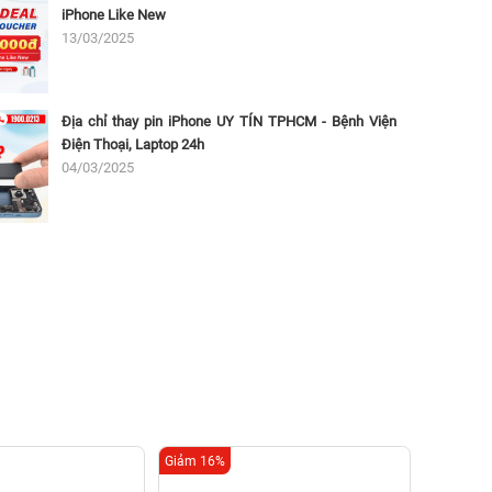
iPhone Like New
13/03/2025
Địa chỉ thay pin iPhone UY TÍN TPHCM - Bệnh Viện
Điện Thoại, Laptop 24h
04/03/2025
Giảm 16%
Giảm 16%
Thay 