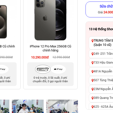
Sửa chữ
Giá
24.00
13
Hệ thống Sh
TRUNG TÂM SỬ
(Quận 10 cũ)
B Cũ chính
iPhone 12 Pro Max 256GB Cũ
iPhone 15 Pro 256
chính hãng
hãng
249 -251 Trần
.990.000đ
10.290.000đ
12.990.000đ
15.490.000đ
20
733 Hậu Giang
481A Nguyễn T
uất, 0 phí
0 trả trước, 0 lãi suất, 0 phí
0 trả trước, 0 lãi 
507 Tùng Thiệ
gười thân
chuyển đổi, 0 gọi người thân
chuyển đổi, 0 gọi 
23M Nguyễn Ản
389 Quang Tru
625 - 625A Âu