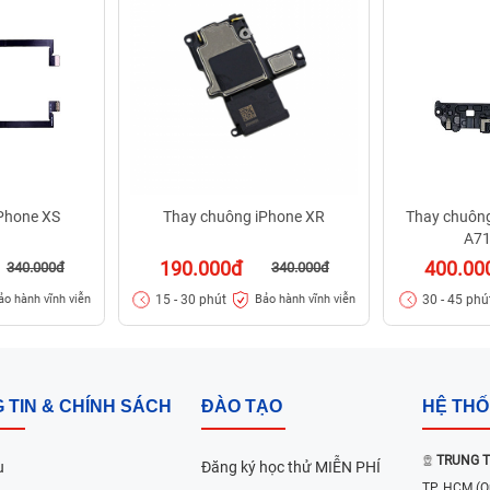
Phone XS
Thay chuông iPhone XR
Thay chuôn
A71
190.000đ
400.00
340.000đ
340.000đ
15 - 30 phút
30 - 45 phú
ảo hành vĩnh viễn
Bảo hành vĩnh viễn
 TIN & CHÍNH SÁCH
ĐÀO TẠO
HỆ TH
TRUNG T
u
Đăng ký học thử MIỄN PHÍ
TP. HCM
(Q