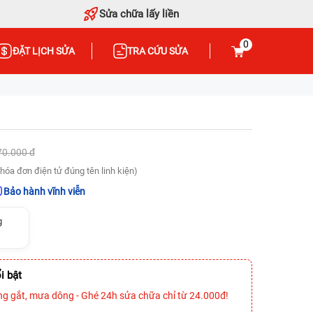
Sửa chữa lấy liền
0
ĐẶT LỊCH SỬA
TRA CỨU SỬA
70.000 đ
hóa đơn điện tử đúng tên linh kiện)
Bảo hành vĩnh viễn
g
i bật
ng gắt, mưa dông - Ghé 24h sửa chữa chỉ từ 24.000đ!