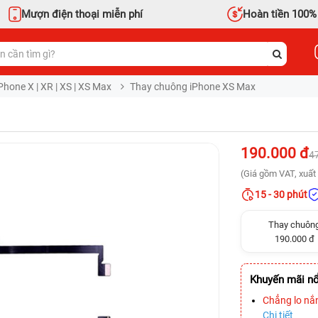
Mượn điện thoại miễn phí
Hoàn tiền 100%
Phone X | XR | XS | XS Max
Thay chuông iPhone XS Max
190.000 đ
4
(Giá gồm VAT, xuất 
15 - 30 phút
Thay chuôn
190.000 đ
Khuyến mãi nổ
Chẳng lo nắ
Chi tiết