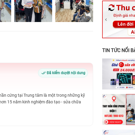
326 Lê Văn Vi
256 Võ Văn Ng
70 Nguyễn An 
24h Vũng Tàu:
198 Hoàng Văn
TIN TỨC NỔI B
Đã kiểm duyệt nội dung
Phần cứng tại Trung tâm là một trong những kỹ
 hơn 15 năm kinh nghiệm đào tạo - sửa chữa