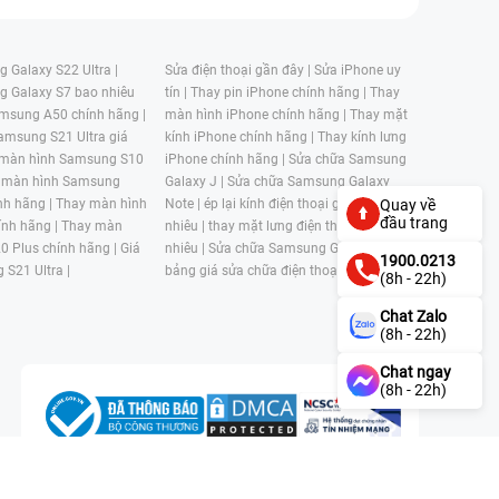
 Galaxy S22 Ultra |
Sửa điện thoại gần đây |
Sửa iPhone uy
g Galaxy S7 bao nhiêu
tín |
Thay pin iPhone chính hãng |
Thay
msung A50 chính hãng |
màn hình iPhone chính hãng |
Thay mặt
amsung S21 Ultra giá
kính iPhone chính hãng |
Thay kính lưng
 màn hình Samsung S10
iPhone chính hãng |
Sửa chữa Samsung
 màn hình Samsung
Galaxy J |
Sửa chữa Samsung Galaxy
nh hãng |
Thay màn hình
Note |
ép lại kính điện thoại giá bao
Quay về
đầu trang
nh hãng |
Thay màn
nhiêu |
thay mặt lưng điện thoại giá bao
0 Plus chính hãng |
Giá
nhiêu |
Sửa chữa Samsung Galaxy S |
1900.0213
 S21 Ultra |
bảng giá sửa chữa điện thoại samsung |
(8h - 22h)
Chat Zalo
(8h - 22h)
Chat ngay
(8h - 22h)
n, Phường 4, Quận 11, Thành phố Hồ Chí Minh, Việt Nam