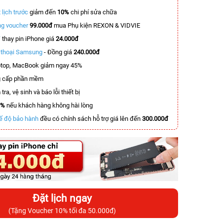
 lịch trước
giảm đến
10%
chi phí sửa chữa
g voucher
99.000đ
mua Phụ kiện REXON & VIDVIE
T
thay pin iPhone giá
24.000đ
n thoại Samsung
- Đồng giá
240.000đ
top, MacBook giảm ngay 45%
 cấp phần mềm
tra, vệ sinh và báo lỗi thiết bị
0%
nếu khách hàng không hài lòng
ế độ bảo hành
đều có chính sách hỗ trợ giá lên đến
300.000đ
Đặt lịch ngay
(Tặng Voucher 10% tối đa 50.000đ)
-5.500.000đ
-4.000.000đ