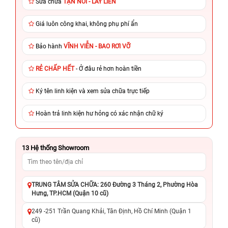
Sửa chữa
TẬN NƠI - LẤY LIỀN
Giá luôn công khai, không phụ phí ẩn
Bảo hành
VĨNH VIỄN - BAO RƠI VỠ
RẺ CHẤP HẾT
- Ở đâu rẻ hơn hoàn tiền
Ký tên linh kiện và xem sửa chữa trực tiếp
Hoàn trả linh kiện hư hỏng có xác nhận chữ ký
13
Hệ thống Showroom
TRUNG TÂM SỬA CHỮA: 260 Đường 3 Tháng 2, Phường Hòa
Hưng, TP.HCM (Quận 10 cũ)
249 -251 Trần Quang Khải, Tân Định, Hồ Chí Minh (Quận 1
cũ)