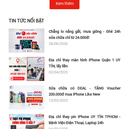
Xem thêm
TIN TỨC NỔI BẬT
Chẳng lo nắng gắt, mưa giông - Ghé 24h
sửa chữa chỉ từ 24.000đ!
28/06/2026
Địa chỉ thay màn hình iPhone Quận 1 UY
TÍN, lấy liền
02/04/2025
Sửa chữa có DEAL - TẶNG Voucher
200.000đ mua iPhone Like New
13/03/2025
Địa chỉ thay pin iPhone UY TÍN TPHCM -
Bệnh Viện Điện Thoại, Laptop 24h
04/03/2025