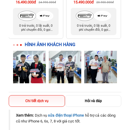
16.490.000đ
15.490.000đ
24.990.000đ
20.900.000đ
0 trả trước, 0 lãi suất, 0
0 trả trước, 0 lãi suất, 0
phí chuyển đổi, 0 gọi
phí chuyển đổi, 0 gọi
người thân
người thân
HÌNH ẢNH KHÁCH HÀNG
Chi tiết dịch vụ
Hỏi và đáp
Xem thêm:
Dịch vụ
sửa điện thoại iPhone
hỗ trợ cả các dòng
cũ như iPhone 6, 6s, 7, 8 với giá cực tốt.