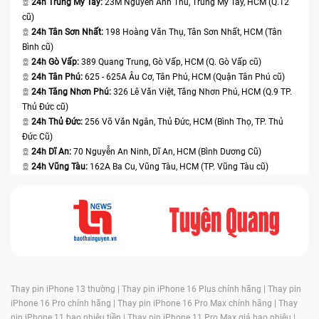
24h Trung Mỹ Tây:
23M Nguyễn Ảnh Thủ, Trung Mỹ Tây, HCM (Q.12
cũ)
24h Tân Sơn Nhất:
198 Hoàng Văn Thụ, Tân Sơn Nhất, HCM (Tân
Bình cũ)
24h Gò Vấp:
389 Quang Trung, Gò Vấp, HCM (Q. Gò Vấp cũ)
24h Tân Phú:
625 - 625A Âu Cơ, Tân Phú, HCM (Quận Tân Phú cũ)
24h Tăng Nhơn Phú:
326 Lê Văn Việt, Tăng Nhơn Phú, HCM (Q.9 TP.
Thủ Đức cũ)
24h Thủ Đức:
256 Võ Văn Ngân, Thủ Đức, HCM (Bình Thọ, TP. Thủ
Đức Cũ)
24h Dĩ An:
70 Nguyễn An Ninh, Dĩ An, HCM (Bình Dương Cũ)
24h Vũng Tàu:
162A Ba Cu, Vũng Tàu, HCM (TP. Vũng Tàu cũ)
Thay pin iPhone 13 thường |
Thay pin iPhone 16 Plus chính hãng |
Thay pin
iPhone 16 Pro chính hãng |
Thay pin iPhone 16 Pro Max chính hãng |
Thay
pin iPhone 11 bao nhiêu tiền |
Thay pin iPhone 11 Pro Max giá bao nhiêu |