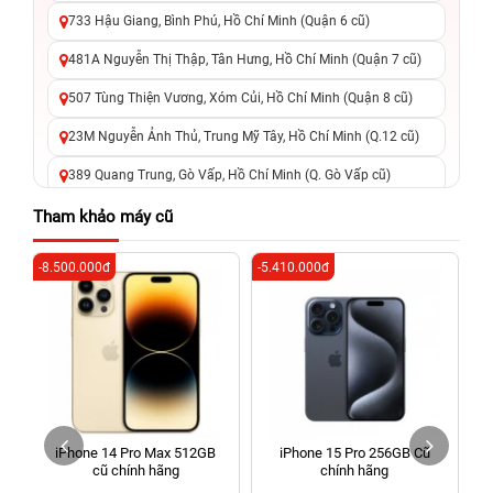
733 Hậu Giang, Bình Phú, Hồ Chí Minh (Quận 6 cũ)
481A Nguyễn Thị Thập, Tân Hưng, Hồ Chí Minh (Quận 7 cũ)
507 Tùng Thiện Vương, Xóm Củi, Hồ Chí Minh (Quận 8 cũ)
23M Nguyễn Ảnh Thủ, Trung Mỹ Tây, Hồ Chí Minh (Q.12 cũ)
389 Quang Trung, Gò Vấp, Hồ Chí Minh (Q. Gò Vấp cũ)
625 - 625A Âu Cơ, Tân Phú, Hồ Chí Minh (Quận Tân Phú cũ)
Tham khảo máy cũ
326 Lê Văn Việt, Tăng Nhơn Phú, Hồ Chí Minh (Q.9 TP. Thủ
-8.500.000đ
-5.410.000đ
-5
Đức cũ)
256 Võ Văn Ngân, Thủ Đức, Hồ Chí Minh (Bình Thọ, TP. Thủ
Đức Cũ)
70 Nguyễn An Ninh, Dĩ An, Hồ Chí Minh (Bình Dương Cũ)
24h Vũng Tàu: 162A Ba Cu, Vũng Tàu, Hồ Chí Minh (TP. Vũng
Tàu cũ)
iPhone 14 Pro Max 512GB
iPhone 15 Pro 256GB Cũ
198 Hoàng Văn Thụ, Tân Sơn Nhất, Hồ Chí Minh (Tân Bình
cũ chính hãng
chính hãng
cũ)