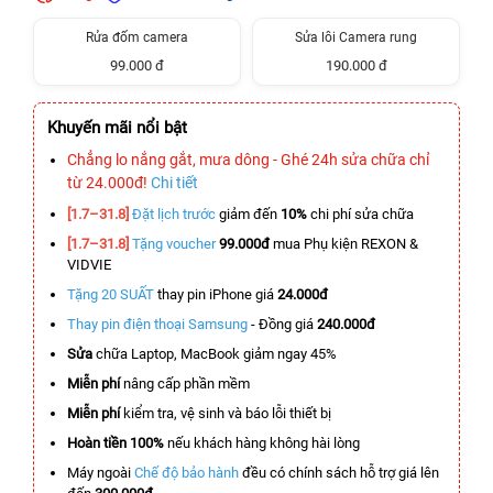
Rửa đốm camera
Sửa lỗi Camera rung
99.000 đ
190.000 đ
Khuyến mãi nổi bật
Chẳng lo nắng gắt, mưa dông - Ghé 24h sửa chữa chỉ
từ 24.000đ!
Chi tiết
[1.7–31.8]
Đặt lịch trước
giảm đến
10%
chi phí sửa chữa
[1.7–31.8]
Tặng voucher
99.000đ
mua Phụ kiện REXON &
VIDVIE
Tặng 20 SUẤT
thay pin iPhone giá
24.000đ
Thay pin điện thoại Samsung
- Đồng giá
240.000đ
Sửa
chữa Laptop, MacBook giảm ngay 45%
Miễn phí
nâng cấp phần mềm
Miễn phí
kiểm tra, vệ sinh và báo lỗi thiết bị
Hoàn tiền 100%
nếu khách hàng không hài lòng
Máy ngoài
Chế độ bảo hành
đều có chính sách hỗ trợ giá lên