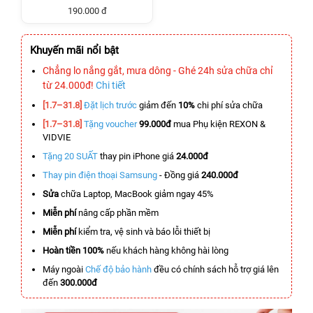
190.000 đ
Khuyến mãi nổi bật
Chẳng lo nắng gắt, mưa dông - Ghé 24h sửa chữa chỉ
từ 24.000đ!
Chi tiết
[1.7–31.8]
Đặt lịch trước
giảm đến
10%
chi phí sửa chữa
[1.7–31.8]
Tặng voucher
99.000đ
mua Phụ kiện REXON &
VIDVIE
Tặng 20 SUẤT
thay pin iPhone giá
24.000đ
Thay pin điện thoại Samsung
- Đồng giá
240.000đ
Sửa
chữa Laptop, MacBook giảm ngay 45%
Miễn phí
nâng cấp phần mềm
Miễn phí
kiểm tra, vệ sinh và báo lỗi thiết bị
Hoàn tiền 100%
nếu khách hàng không hài lòng
Máy ngoài
Chế độ bảo hành
đều có chính sách hỗ trợ giá lên
đến
300.000đ