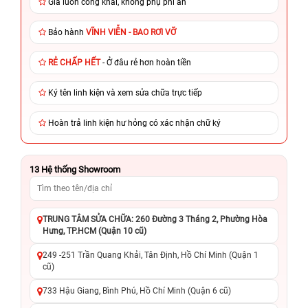
Giá luôn công khai, không phụ phí ẩn
Bảo hành
VĨNH VIỄN - BAO RƠI VỠ
RẺ CHẤP HẾT
- Ở đâu rẻ hơn hoàn tiền
Ký tên linh kiện và xem sửa chữa trực tiếp
Hoàn trả linh kiện hư hỏng có xác nhận chữ ký
13
Hệ thống Showroom
TRUNG TÂM SỬA CHỮA: 260 Đường 3 Tháng 2, Phường Hòa
Hưng, TP.HCM (Quận 10 cũ)
249 -251 Trần Quang Khải, Tân Định, Hồ Chí Minh (Quận 1
cũ)
733 Hậu Giang, Bình Phú, Hồ Chí Minh (Quận 6 cũ)