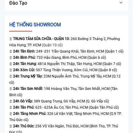
Đào Tạo
HỆ THỐNG SHOWROOM
TRUNG TÂM SỬA CHỮA - QUẬN 10:
260 Đường 3 Tháng 2, Phường
Hòa Hưng, TP. HCM
(Quận 10 cũ)
24h Tân Định:
249 -251 Trần Quang Khải, Tân Định, HCM (Quận 1 cũ)
24h Bình Phú:
733 Hậu Giang, Bình Phú, HCM (Quận 6 cũ)
24h Tân Hưng:
481A Nguyễn Thị Thập, Tân Hưng, HCM (Quận 7 cũ)
24h Xóm Củi:
507 Tùng Thiện Vương, Xóm Củi, HCM (Quận 8 cũ)
24h Trung Mỹ Tây:
23M Nguyễn Ảnh Thủ, Trung Mỹ Tây, HCM (Q.12
cũ)
24h Tân Sơn Nhất:
198 Hoàng Văn Thụ, Tân Sơn Nhất, HCM (Tân
Bình cũ)
24h Gò Vấp:
389 Quang Trung, Gò Vấp, HCM (Q. Gò Vấp cũ)
24h Tân Phú:
625 - 625A Âu Cơ, Tân Phú, HCM (Quận Tân Phú cũ)
24h Tăng Nhơn Phú:
326 Lê Văn Việt, Tăng Nhơn Phú, HCM (Q.9 TP.
Thủ Đức cũ)
24h Thủ Đức:
256 Võ Văn Ngân, Thủ Đức, HCM (Bình Thọ, TP. Thủ
Đức Cũ)