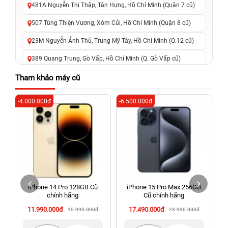
481A Nguyễn Thị Thập, Tân Hưng, Hồ Chí Minh (Quận 7 cũ)
507 Tùng Thiện Vương, Xóm Củi, Hồ Chí Minh (Quận 8 cũ)
23M Nguyễn Ảnh Thủ, Trung Mỹ Tây, Hồ Chí Minh (Q.12 cũ)
389 Quang Trung, Gò Vấp, Hồ Chí Minh (Q. Gò Vấp cũ)
625 - 625A Âu Cơ, Tân Phú, Hồ Chí Minh (Quận Tân Phú cũ)
Tham khảo máy cũ
326 Lê Văn Việt, Tăng Nhơn Phú, Hồ Chí Minh (Q.9 TP. Thủ
-4.000.000đ
-6.500.000đ
-6
Đức cũ)
256 Võ Văn Ngân, Thủ Đức, Hồ Chí Minh (Bình Thọ, TP. Thủ
Đức Cũ)
70 Nguyễn An Ninh, Dĩ An, Hồ Chí Minh (Bình Dương Cũ)
24h Vũng Tàu: 162A Ba Cu, Vũng Tàu, Hồ Chí Minh (TP. Vũng
Tàu cũ)
iPhone 14 Pro 128GB Cũ
iPhone 15 Pro Max 256GB
198 Hoàng Văn Thụ, Tân Sơn Nhất, Hồ Chí Minh (Tân Bình
chính hãng
Cũ chính hãng
cũ)
11.990.000đ
17.490.000đ
15.990.000đ
23.990.000đ