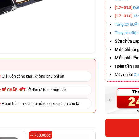
[1.7–31.8]
Đặt
[1.7–31.8]
Tặn
Tặng 20 SUẤ
Thay pin điệ
Sửa
chữa Lap
Miễn phí
nâng
Miễn phí
kiểm 
Hoàn tiền 10
Máy ngoài
Ch
Giá luôn công khai, không phụ phí ẩn
RẺ CHẤP HẾT
- Ở đâu rẻ hơn hoàn tiền
Hoàn trả linh kiện hư hỏng có xác nhận chữ ký
-7.700.000đ
-2.600.000đ