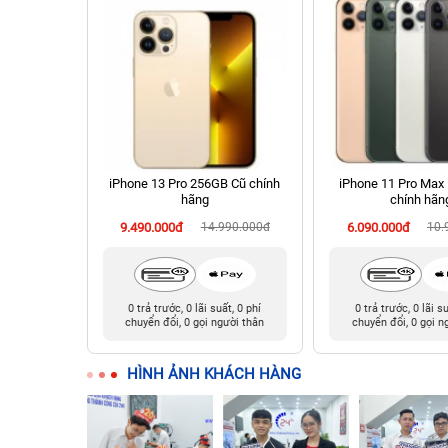
 Cũ chính
iPhone 13 Pro 256GB Cũ chính
iPhone 11 Pro Max
hãng
chính hãn
990.000đ
9.490.000đ
14.990.000đ
6.090.000đ
10.
t, 0 phí
0 trả trước, 0 lãi suất, 0 phí
0 trả trước, 0 lãi s
ười thân
chuyển đổi, 0 gọi người thân
chuyển đổi, 0 gọi n
HÌNH ẢNH KHÁCH HÀNG