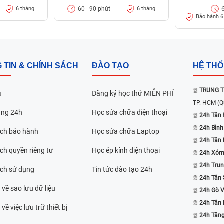
60 - 90 phút
6 tháng
6 tháng
Bảo hành 6 
 số điểm
ít
 TIN & CHÍNH SÁCH
ĐÀO TẠO
HỆ TH
TRUNG T
u
Đăng ký học thử MIỄN PHÍ
TP. HCM
(Q
ụng 24h
Học sửa chữa điện thoại
24h Tân 
24h Bình
ách bảo hành
Học sửa chữa Laptop
24h Tân
ch quyền riêng tư
Học ép kính điện thoại
24h Xóm
24h Trun
ách sử dụng
Tin tức đào tạo 24h
24h Tân 
 về sao lưu dữ liệu
24h Gò 
24h Tân
về việc lưu trữ thiết bị
24h Tăn