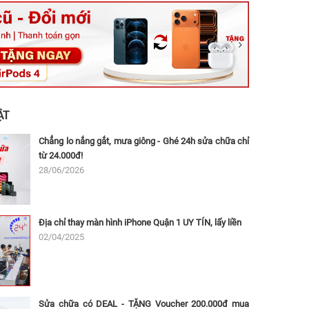
ệt, Tăng Nhơn Phú, Hồ Chí Minh (Q.9 TP. Thủ Đức cũ)
ân, Thủ Đức, Hồ Chí Minh (Bình Thọ, TP. Thủ Đức Cũ)
Ninh, Dĩ An, Hồ Chí Minh (Bình Dương Cũ)
 162A Ba Cu, Vũng Tàu, Hồ Chí Minh (TP. Vũng Tàu cũ)
 Thụ, Tân Sơn Nhất, Hồ Chí Minh (Tân Bình cũ)
ẬT
Chẳng lo nắng gắt, mưa giông - Ghé 24h sửa chữa chỉ
từ 24.000đ!
28/06/2026
Địa chỉ thay màn hình iPhone Quận 1 UY TÍN, lấy liền
02/04/2025
Sửa chữa có DEAL - TẶNG Voucher 200.000đ mua