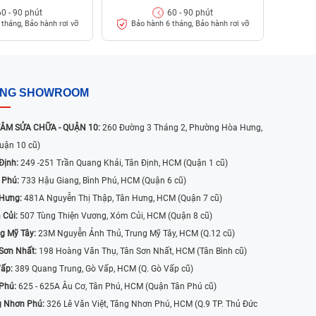
60 - 90 phút
60 - 90 phút
tháng, Bảo hành rơi vỡ
Bảo hành 6 tháng, Bảo hành rơi vỡ
ỐNG SHOWROOM
ÂM SỬA CHỮA - QUẬN 10:
260 Đường 3 Tháng 2, Phường Hòa Hưng,
uận 10 cũ)
Định:
249 -251 Trần Quang Khải, Tân Định, HCM (Quận 1 cũ)
 Phú:
733 Hậu Giang, Bình Phú, HCM (Quận 6 cũ)
 Hưng:
481A Nguyễn Thị Thập, Tân Hưng, HCM (Quận 7 cũ)
 Củi:
507 Tùng Thiện Vương, Xóm Củi, HCM (Quận 8 cũ)
g Mỹ Tây:
23M Nguyễn Ảnh Thủ, Trung Mỹ Tây, HCM (Q.12 cũ)
Sơn Nhất:
198 Hoàng Văn Thụ, Tân Sơn Nhất, HCM (Tân Bình cũ)
Vấp:
389 Quang Trung, Gò Vấp, HCM (Q. Gò Vấp cũ)
 Phú:
625 - 625A Âu Cơ, Tân Phú, HCM (Quận Tân Phú cũ)
g Nhơn Phú:
326 Lê Văn Việt, Tăng Nhơn Phú, HCM (Q.9 TP. Thủ Đức