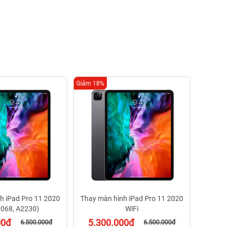
Giảm 18%
Giảm 18%
Thay mà
3G (
5.3
Bảo
h iPad Pro 11 2020
Thay màn hình iPad Pro 11 2020
068, A2230)
WiFi
00đ
5.300.000đ
6.500.000đ
6.500.000đ