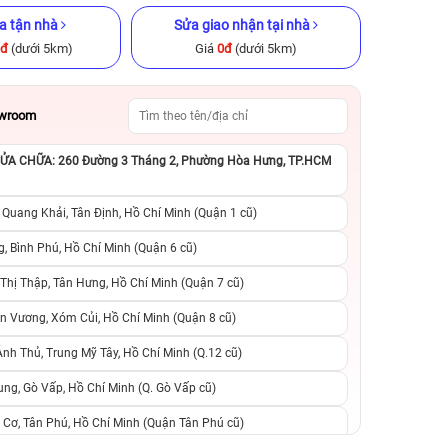
a tận nhà
Sửa giao nhận tại nhà
0đ
(dưới 5km)
Giá
0đ
(dưới 5km)
owroom
A CHỮA: 260 Đường 3 Tháng 2, Phường Hòa Hưng, TP.HCM
GB Cũ chính
iPhone 15 Plus 128GB Cũ chính
iPhone 8 64GB Cũ
hãng
 Quang Khải, Tân Định, Hồ Chí Minh (Quận 1 cũ)
.990.000đ
12.490.000đ
17.990.000đ
2.990.000đ
5
, Bình Phú, Hồ Chí Minh (Quận 6 cũ)
hị Thập, Tân Hưng, Hồ Chí Minh (Quận 7 cũ)
suất, 0 phí
0 trả trước, 0 lãi suất, 0 phí
0 trả trước, 0 lãi
n Vương, Xóm Củi, Hồ Chí Minh (Quận 8 cũ)
người thân
chuyển đổi, 0 gọi người thân
chuyển đổi, 0 gọi
h Thủ, Trung Mỹ Tây, Hồ Chí Minh (Q.12 cũ)
ng, Gò Vấp, Hồ Chí Minh (Q. Gò Vấp cũ)
 Cơ, Tân Phú, Hồ Chí Minh (Quận Tân Phú cũ)