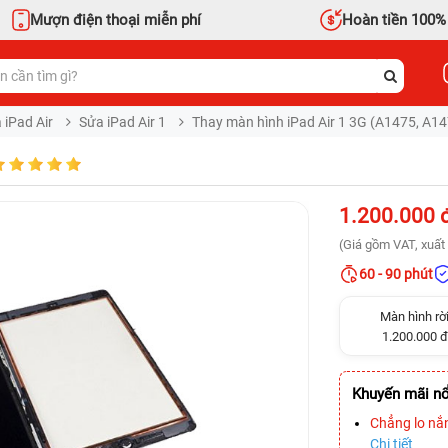
Mượn điện thoại miễn phí
Hoàn tiền 100%
 iPad Air
Sửa iPad Air 1
Thay màn hình iPad Air 1 3G (A1475, A1
1.200.000 
(Giá gồm VAT, xuất 
60 - 90 phút
Màn hình rờ
1.200.000 đ
Khuyến mãi nổ
Chẳng lo nắ
Chi tiết