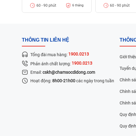
60 - 90 phút
60 - 90 phút
6 tháng
Chất lượng màn hình bị giảm sút, hiển thị mờ
Màn hình bị chảy mực, xuất hiện điểm chết một
Màn hình vỡ nặng xuất hiện những vết nứt chi ch
THÔNG TIN LIÊN HỆ
THÔNG
Liệt cảm ứng, đồng thời hiển thị gặp vấn đề.
1900.0213
Tổng đài mua hàng:
Giới thiệ
1900.0213
Phản ánh chất lượng:
Tuyển d
Email:
cskh@chamsocdidong.com
Chính s
Hoạt động:
8h00-21h00
các ngày trong tuần
Chính sá
Chính s
Quy định
Quy định 