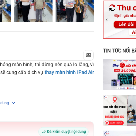
326 Lê Văn Vi
256 Võ Văn Ng
70 Nguyễn An 
24h Vũng Tàu:
198 Hoàng Văn
TIN TỨC NỔI B
hỏng màn hình, thì đừng nên quá lo lắng, vì
h
sẽ cung cấp dịch vụ
thay màn hình iPad Air
 dung
Đã kiểm duyệt nội dung