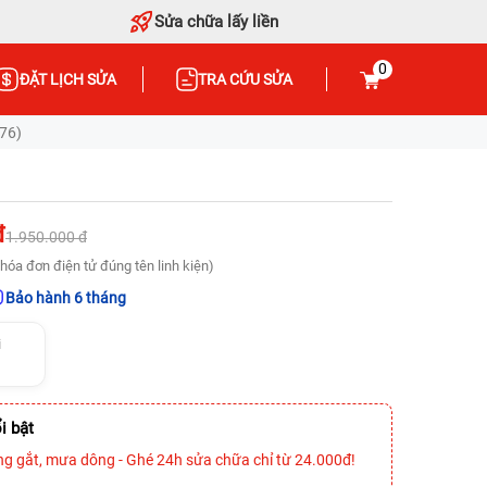
Sửa chữa lấy liền
0
ĐẶT LỊCH SỬA
TRA CỨU SỬA
476)
đ
1.950.000 đ
hóa đơn điện tử đúng tên linh kiện)
Bảo hành 6 tháng
i
i bật
ng gắt, mưa dông - Ghé 24h sửa chữa chỉ từ 24.000đ!