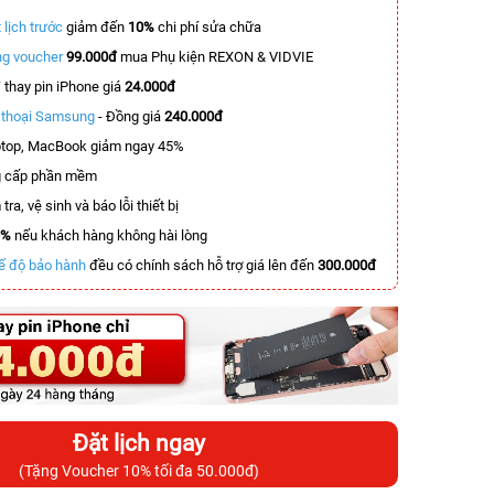
 lịch trước
giảm đến
10%
chi phí sửa chữa
g voucher
99.000đ
mua Phụ kiện REXON & VIDVIE
T
thay pin iPhone giá
24.000đ
n thoại Samsung
- Đồng giá
240.000đ
top, MacBook giảm ngay 45%
 cấp phần mềm
tra, vệ sinh và báo lỗi thiết bị
0%
nếu khách hàng không hài lòng
ế độ bảo hành
đều có chính sách hỗ trợ giá lên đến
300.000đ
Đặt lịch ngay
(Tặng Voucher 10% tối đa 50.000đ)
-5.500.000đ
-3.000.000đ