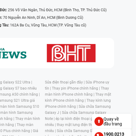
 Đức:
256 Võ Văn Ngân, Thủ Đức, HCM (Bình Thọ, TP. Thủ Đức Cũ)
n:
70 Nguyễn An Ninh, Dĩ An, HCM (Bình Dương Cũ)
g Tàu:
162A Ba Cu, Vũng Tàu, HCM (TP. Vũng Tàu cũ)
 Galaxy S22 Ultra |
Sửa điện thoại gần đây |
Sửa iPhone uy
g Galaxy S7 bao nhiêu
tín |
Thay pin iPhone chính hãng |
Thay
msung A50 chính hãng |
màn hình iPhone chính hãng |
Thay mặt
amsung S21 Ultra giá
kính iPhone chính hãng |
Thay kính lưng
 màn hình Samsung S10
iPhone chính hãng |
Sửa chữa Samsung
 màn hình Samsung
Galaxy J |
Sửa chữa Samsung Galaxy
nh hãng |
Thay màn hình
Note |
ép lại kính điện thoại giá bao
Quay về
đầu trang
nh hãng |
Thay màn
nhiêu |
thay mặt lưng điện thoại giá bao
0 Plus chính hãng |
Giá
nhiêu |
Sửa chữa Samsung Galaxy S |
1900.0213