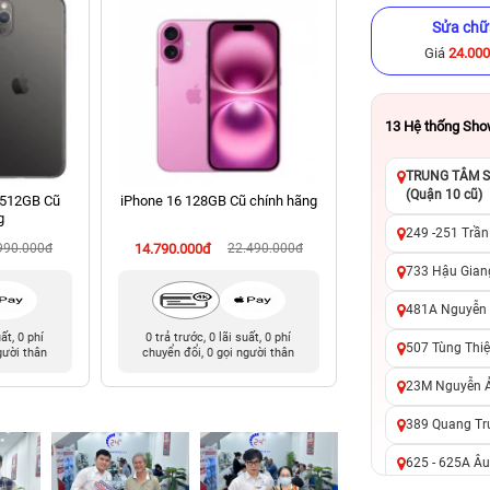
Sửa chữ
Giá
24.00
13
Hệ thống Sh
TRUNG TÂM SỬ
(Quận 10 cũ)
 512GB Cũ
iPhone 16 128GB Cũ chính hãng
iPhone 12 Pro 256
g
hãng
249 -251 Trần
990.000đ
14.790.000đ
22.490.000đ
8.390.000đ
10
733 Hậu Giang
481A Nguyễn T
uất, 0 phí
0 trả trước, 0 lãi suất, 0 phí
0 trả trước, 0 lãi 
507 Tùng Thiệ
gười thân
chuyển đổi, 0 gọi người thân
chuyển đổi, 0 gọi 
23M Nguyễn Ản
389 Quang Tru
625 - 625A Âu