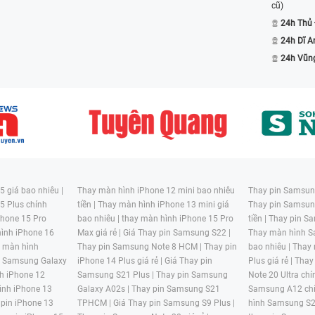
cũ)
24h Thủ
24h Dĩ A
24h Vũn
 giá bao nhiêu |
Thay màn hình iPhone 12 mini bao nhiêu
Thay pin Samsung
5 Plus chính
tiền |
Thay màn hình iPhone 13 mini giá
Thay pin Samsun
hone 15 Pro
bao nhiêu |
thay màn hình iPhone 15 Pro
tiền |
Thay pin Sa
ình iPhone 16
Max giá rẻ |
Giá Thay pin Samsung S22 |
Thay màn hình S
y màn hình
Thay pin Samsung Note 8 HCM |
Thay pin
bao nhiêu |
Thay
n Samsung Galaxy
iPhone 14 Plus giá rẻ |
Giá Thay pin
Plus giá rẻ |
Thay
h iPhone 12
Samsung S21 Plus |
Thay pin Samsung
Note 20 Ultra chí
ình iPhone 13
Galaxy A02s |
Thay pin Samsung S21
Samsung A12 chí
 pin iPhone 13
TPHCM |
Giá Thay pin Samsung S9 Plus |
hình Samsung S2