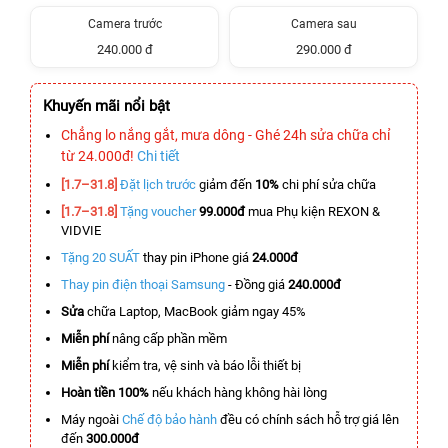
Camera trước
Camera sau
240.000 đ
290.000 đ
Khuyến mãi nổi bật
Chẳng lo nắng gắt, mưa dông - Ghé 24h sửa chữa chỉ
từ 24.000đ!
Chi tiết
[1.7–31.8]
Đặt lịch trước
giảm đến
10%
chi phí sửa chữa
[1.7–31.8]
Tặng voucher
99.000đ
mua Phụ kiện REXON &
VIDVIE
Tặng 20 SUẤT
thay pin iPhone giá
24.000đ
Thay pin điện thoại Samsung
- Đồng giá
240.000đ
Sửa
chữa Laptop, MacBook giảm ngay 45%
Miễn phí
nâng cấp phần mềm
Miễn phí
kiểm tra, vệ sinh và báo lỗi thiết bị
Hoàn tiền 100%
nếu khách hàng không hài lòng
Máy ngoài
Chế độ bảo hành
đều có chính sách hỗ trợ giá lên
đến
300.000đ