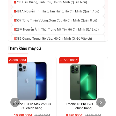
733 Hậu Giang, Bình Phú, Hồ Chí Minh (Quận 6 cũ)
481A Nguyễn Thị Thập, Tân Hưng, Hồ Chí Minh (Quận 7 cũ)
507 Tùng Thiện Vương, Xóm Củi, Hồ Chí Minh (Quận 8 cũ)
23M Nguyễn Ảnh Thủ, Trung Mỹ Tây, Hồ Chí Minh (Q.12 cũ)
389 Quang Trung, Gò Vấp, Hồ Chí Minh (Q. Gò Vấp cũ)
625 - 625A Âu Cơ, Tân Phú, Hồ Chí Minh (Quận Tân Phú cũ)
Tham khảo máy cũ
326 Lê Văn Việt, Tăng Nhơn Phú, Hồ Chí Minh (Q.9 TP. Thủ
-6.000.000đ
-5.500.000đ
-6
Đức cũ)
256 Võ Văn Ngân, Thủ Đức, Hồ Chí Minh (Bình Thọ, TP. Thủ
Đức Cũ)
70 Nguyễn An Ninh, Dĩ An, Hồ Chí Minh (Bình Dương Cũ)
24h Vũng Tàu: 162A Ba Cu, Vũng Tàu, Hồ Chí Minh (TP. Vũng
Tàu cũ)
iPhone 13 Pro Max 256GB
iPhone 13 Pro 128GB Cũ
198 Hoàng Văn Thụ, Tân Sơn Nhất, Hồ Chí Minh (Tân Bình
Cũ chính hãng
chính hãng
cũ)
10.990.000đ
8.490.000đ
16.990.000đ
13.990.000đ