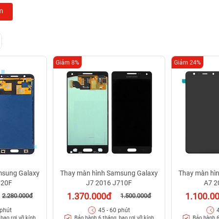
m
Giảm 8%
Giảm 24%
msung Galaxy
Thay màn hình Samsung Galaxy
Thay màn hì
720F
J7 2016 J710F
A7 2
1.370.000đ
1.100.0
2.280.000đ
1.500.000đ
 phút
45 - 60 phút
bao rơi vỡ kính
Bảo hành 6 tháng, bao rơi vỡ kính
Bảo hành 6