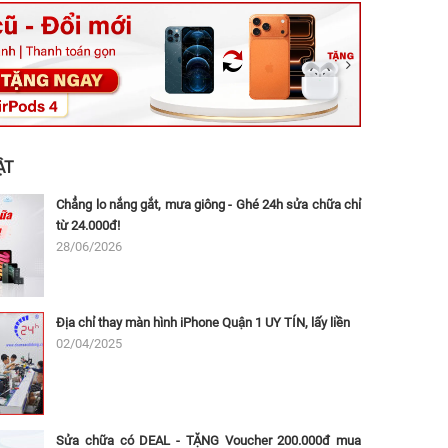
ệt, Tăng Nhơn Phú, Hồ Chí Minh (Q.9 TP. Thủ Đức cũ)
ân, Thủ Đức, Hồ Chí Minh (Bình Thọ, TP. Thủ Đức Cũ)
Ninh, Dĩ An, Hồ Chí Minh (Bình Dương Cũ)
 162A Ba Cu, Vũng Tàu, Hồ Chí Minh (TP. Vũng Tàu cũ)
 Thụ, Tân Sơn Nhất, Hồ Chí Minh (Tân Bình cũ)
ẬT
Chẳng lo nắng gắt, mưa giông - Ghé 24h sửa chữa chỉ
từ 24.000đ!
28/06/2026
Địa chỉ thay màn hình iPhone Quận 1 UY TÍN, lấy liền
02/04/2025
Sửa chữa có DEAL - TẶNG Voucher 200.000đ mua