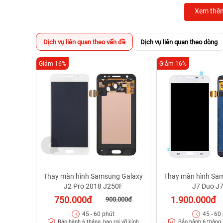
Xem thê
Dịch vụ liên quan theo vấn đề
Dịch vụ liên quan theo dòng
Giảm 16%
Giảm 16%
Thay màn hình Samsung Galaxy
Thay màn hình Sa
J2 Pro 2018 J250F
J7 Duo J
750.000đ
1.900.000đ
900.000đ
45 - 60 phút
45 - 60
Bảo hành 6 tháng, bao rơi vỡ kính
Bảo hành 6 tháng, 