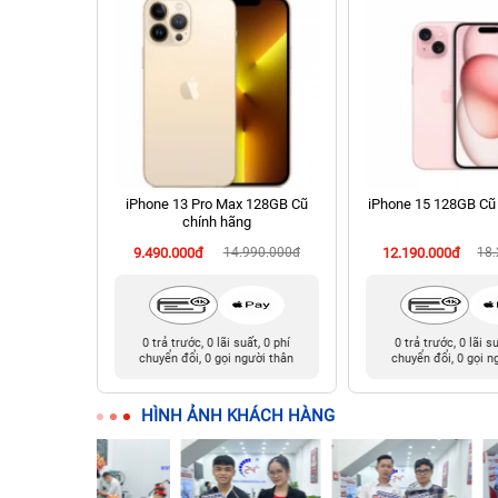
hính hãng
iPhone 13 Pro Max 128GB Cũ
iPhone 15 128GB Cũ
chính hãng
90.000đ
9.490.000đ
14.990.000đ
12.190.000đ
18
t, 0 phí
0 trả trước, 0 lãi suất, 0 phí
0 trả trước, 0 lãi s
ười thân
chuyển đổi, 0 gọi người thân
chuyển đổi, 0 gọi n
HÌNH ẢNH KHÁCH HÀNG