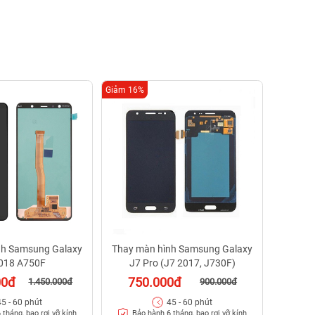
Giảm 16%
Giảm 16%
Thay m
1.0
Bảo
nh Samsung Galaxy
Thay màn hình Samsung Galaxy
018 A750F
J7 Pro (J7 2017, J730F)
00đ
750.000đ
1.450.000đ
900.000đ
45 - 60 phút
45 - 60 phút
 tháng, bao rơi vỡ kính
Bảo hành 6 tháng, bao rơi vỡ kính