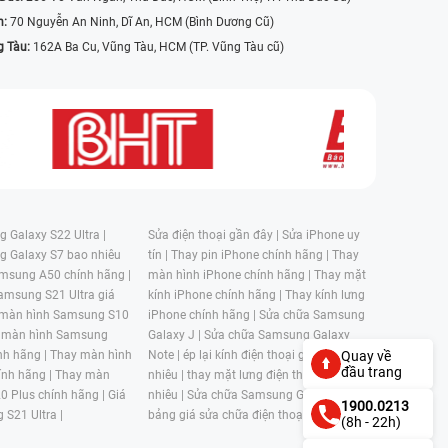
n:
70 Nguyễn An Ninh, Dĩ An, HCM (Bình Dương Cũ)
g Tàu:
162A Ba Cu, Vũng Tàu, HCM (TP. Vũng Tàu cũ)
 Galaxy S22 Ultra |
Sửa điện thoại gần đây |
Sửa iPhone uy
g Galaxy S7 bao nhiêu
tín |
Thay pin iPhone chính hãng |
Thay
msung A50 chính hãng |
màn hình iPhone chính hãng |
Thay mặt
amsung S21 Ultra giá
kính iPhone chính hãng |
Thay kính lưng
 màn hình Samsung S10
iPhone chính hãng |
Sửa chữa Samsung
 màn hình Samsung
Galaxy J |
Sửa chữa Samsung Galaxy
nh hãng |
Thay màn hình
Note |
ép lại kính điện thoại giá bao
Quay về
đầu trang
nh hãng |
Thay màn
nhiêu |
thay mặt lưng điện thoại giá bao
0 Plus chính hãng |
Giá
nhiêu |
Sửa chữa Samsung Galaxy S |
1900.0213
 S21 Ultra |
bảng giá sửa chữa điện thoại samsung |
(8h - 22h)