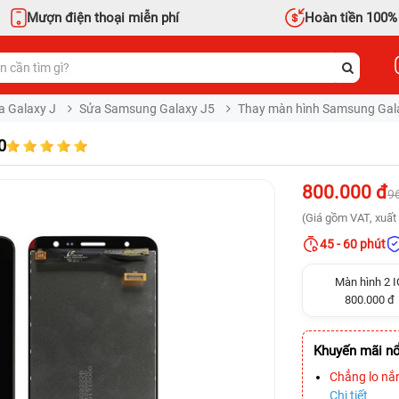
Mượn điện thoại miễn phí
Hoàn tiền 100%
a Galaxy J
Sửa Samsung Galaxy J5
Thay màn hình Samsung Gal
0
800.000 đ
9
(Giá gồm VAT, xuất 
45 - 60 phút
Màn hình 2 I
800.000 đ
Khuyến mãi nổ
Chẳng lo nắ
Chi tiết