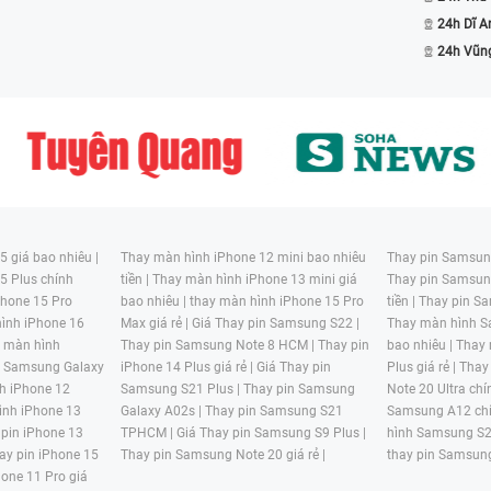
24h Dĩ A
24h Vũn
 giá bao nhiêu |
Thay màn hình iPhone 12 mini bao nhiêu
Thay pin Samsung
5 Plus chính
tiền |
Thay màn hình iPhone 13 mini giá
Thay pin Samsun
hone 15 Pro
bao nhiêu |
thay màn hình iPhone 15 Pro
tiền |
Thay pin Sa
ình iPhone 16
Max giá rẻ |
Giá Thay pin Samsung S22 |
Thay màn hình S
y màn hình
Thay pin Samsung Note 8 HCM |
Thay pin
bao nhiêu |
Thay
n Samsung Galaxy
iPhone 14 Plus giá rẻ |
Giá Thay pin
Plus giá rẻ |
Thay
h iPhone 12
Samsung S21 Plus |
Thay pin Samsung
Note 20 Ultra chí
ình iPhone 13
Galaxy A02s |
Thay pin Samsung S21
Samsung A12 chí
 pin iPhone 13
TPHCM |
Giá Thay pin Samsung S9 Plus |
hình Samsung S2
ay pin iPhone 15
Thay pin Samsung Note 20 giá rẻ |
thay pin Samsung
hone 11 Pro giá