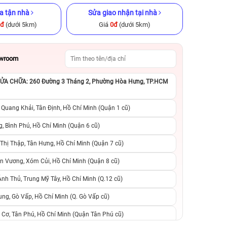
a tận nhà
Sửa giao nhận tại nhà
0đ
(dưới 5km)
Giá
0đ
(dưới 5km)
owroom
A CHỮA: 260 Đường 3 Tháng 2, Phường Hòa Hưng, TP.HCM
ũ chính hãng
iPhone 13 Pro Max 256GB Cũ
iPhone 11 Pro M
chính hãng
chính h
 Quang Khải, Tân Định, Hồ Chí Minh (Quận 1 cũ)
.990.000đ
10.990.000đ
16.990.000đ
6.090.000đ
1
, Bình Phú, Hồ Chí Minh (Quận 6 cũ)
hị Thập, Tân Hưng, Hồ Chí Minh (Quận 7 cũ)
suất, 0 phí
0 trả trước, 0 lãi suất, 0 phí
0 trả trước, 0 lãi
n Vương, Xóm Củi, Hồ Chí Minh (Quận 8 cũ)
người thân
chuyển đổi, 0 gọi người thân
chuyển đổi, 0 gọi
h Thủ, Trung Mỹ Tây, Hồ Chí Minh (Q.12 cũ)
ng, Gò Vấp, Hồ Chí Minh (Q. Gò Vấp cũ)
 Cơ, Tân Phú, Hồ Chí Minh (Quận Tân Phú cũ)