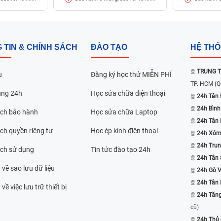
 TIN & CHÍNH SÁCH
ĐÀO TẠO
HỆ TH
TRUNG T
u
Đăng ký học thử MIỄN PHÍ
TP. HCM
(Q
ụng 24h
Học sửa chữa điện thoại
24h Tân 
24h Bình
ách bảo hành
Học sửa chữa Laptop
24h Tân
ch quyền riêng tư
Học ép kính điện thoại
24h Xóm
24h Trun
ách sử dụng
Tin tức đào tạo 24h
24h Tân 
 về sao lưu dữ liệu
24h Gò 
24h Tân
về việc lưu trữ thiết bị
24h Tăn
cũ)
24h Thủ