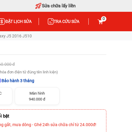
Sửa chữa lấy liền
0
ĐẶT LỊCH SỬA
TRA CỨU SỬA
axy J5 2016 J510
60.000 đ
hóa đơn điện tử đúng tên linh kiện)
Bảo hành 3 tháng
C
Màn hình
940.000 đ
i bật
ng gắt, mưa dông - Ghé 24h sửa chữa chỉ từ 24.000đ!