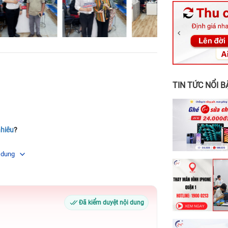
326 Lê Văn Vi
256 Võ Văn Ng
70 Nguyễn An 
24h Vũng Tàu:
198 Hoàng Văn
TIN TỨC NỔI B
nhiêu
?
 dung
Đã kiểm duyệt nội dung