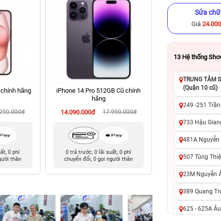
Sửa chữ
Giá
24.00
13
Hệ thống Sh
TRUNG TÂM SỬ
(Quận 10 cũ)
 chính hãng
iPhone 14 Pro 512GB Cũ chính
iPhone 11 128GB C
hãng
249 -251 Trần
.290.000đ
14.090.000đ
17.990.000đ
4.590.000đ
7
733 Hậu Giang
481A Nguyễn T
uất, 0 phí
0 trả trước, 0 lãi suất, 0 phí
0 trả trước, 0 lãi 
507 Tùng Thiệ
gười thân
chuyển đổi, 0 gọi người thân
chuyển đổi, 0 gọi 
23M Nguyễn Ản
389 Quang Tru
625 - 625A Âu