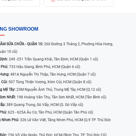
ỐNG SHOWROOM
ÂM SỬA CHỮA - QUẬN 10:
260 Đường 3 Tháng 2, Phường Hòa Hưng,
uận 10 cũ)
Định:
249 -251 Trần Quang Khải, Tân Định, HCM (Quận 1 cũ)
 Phú:
733 Hậu Giang, Bình Phú, HCM (Quận 6 cũ)
 Hưng:
481A Nguyễn Thị Thập, Tân Hưng, HCM (Quận 7 cũ)
 Củi:
507 Tùng Thiện Vương, Xóm Củi, HCM (Quận 8 cũ)
g Mỹ Tây:
23M Nguyễn Ảnh Thủ, Trung Mỹ Tây, HCM (Q.12 cũ)
Sơn Nhất:
198 Hoàng Văn Thụ, Tân Sơn Nhất, HCM (Tân Bình cũ)
Vấp:
389 Quang Trung, Gò Vấp, HCM (Q. Gò Vấp cũ)
 Phú:
625 - 625A Âu Cơ, Tân Phú, HCM (Quận Tân Phú cũ)
g Nhơn Phú:
326 Lê Văn Việt, Tăng Nhơn Phú, HCM (Q.9 TP. Thủ Đức
 Đức:
256 Võ Văn Ngân, Thủ Đức, HCM (Bình Thọ, TP. Thủ Đức Cũ)