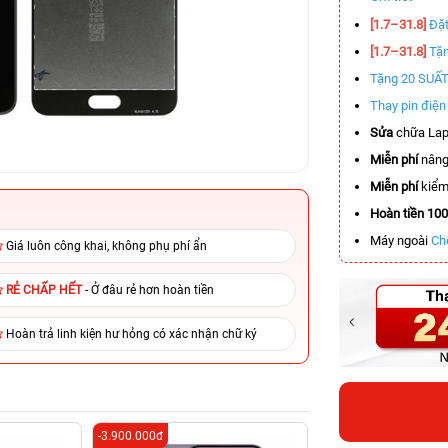
[1.7–31.8]
Đặt
[1.7–31.8]
Tặn
Tặng 20 SUẤ
Thay pin điệ
Sửa
chữa Lap
Miễn phí
nâng
Miễn phí
kiểm 
Hoàn tiền 10
Máy ngoài
Ch
Giá luôn công khai, không phụ phí ẩn
RẺ CHẤP HẾT
- Ở đâu rẻ hơn hoàn tiền
Hoàn trả linh kiện hư hỏng có xác nhận chữ ký
-3.900.000đ
-3.400.000đ