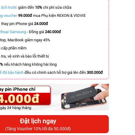
 lịch trước
giảm đến
10%
chi phí sửa chữa
g voucher
99.000đ
mua Phụ kiện REXON & VIDVIE
T
thay pin iPhone giá
24.000đ
n thoại Samsung
- Đồng giá
240.000đ
top, MacBook giảm ngay 45%
 cấp phần mềm
tra, vệ sinh và báo lỗi thiết bị
0%
nếu khách hàng không hài lòng
ế độ bảo hành
đều có chính sách hỗ trợ giá lên đến
300.000đ
Đặt lịch ngay
(Tặng Voucher 10% tối đa 50.000đ)
-6.000.000đ
-4.900.000đ