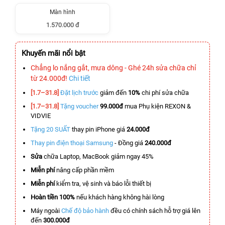
Màn hình
1.570.000 đ
Khuyến mãi nổi bật
Chẳng lo nắng gắt, mưa dông - Ghé 24h sửa chữa chỉ
từ 24.000đ!
Chi tiết
[1.7–31.8]
Đặt lịch trước
giảm đến
10%
chi phí sửa chữa
[1.7–31.8]
Tặng voucher
99.000đ
mua Phụ kiện REXON &
VIDVIE
Tặng 20 SUẤT
thay pin iPhone giá
24.000đ
Thay pin điện thoại Samsung
- Đồng giá
240.000đ
Sửa
chữa Laptop, MacBook giảm ngay 45%
Miễn phí
nâng cấp phần mềm
Miễn phí
kiểm tra, vệ sinh và báo lỗi thiết bị
Hoàn tiền 100%
nếu khách hàng không hài lòng
Máy ngoài
Chế độ bảo hành
đều có chính sách hỗ trợ giá lên
đến
300.000đ