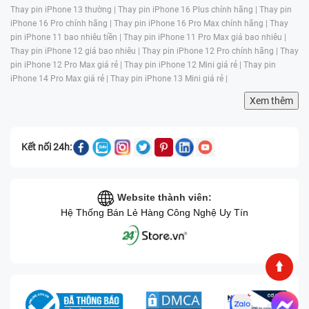
Kỹ thuật viên thay chuyên nghiệp, hoàn hảo
Thay pin iPhone 13 thường |
Thay pin iPhone 16 Plus chính hãng |
Thay pin
Giá hợp lý, theo sát thị trường
iPhone 16 Pro chính hãng |
Thay pin iPhone 16 Pro Max chính hãng |
Thay
Bạn đang muốn
thay màn hình Samsung Galaxy J5 Pro (2017) J530
pin iPhone 11 bao nhiêu tiền |
Thay pin iPhone 11 Pro Max giá bao nhiêu |
hãy liên hệ ngay cho chúng tôi qua
hotline 1900.0213
hoặc đến ngay
Thay pin iPhone 12 giá bao nhiêu |
Thay pin iPhone 12 Pro chính hãng |
Thay
một trong trung tâm của
Bệnh Viện Điện Thoại, Laptop 24h
gần nhất
pin iPhone 12 Pro Max giá rẻ |
Thay pin iPhone 12 Mini giá rẻ |
Thay pin
để được hỗ trợ thay thế ngay nhé.
iPhone 14 Pro Max giá rẻ |
Thay pin iPhone 13 Mini giá rẻ |
Xem thêm
Xem thêm:
Sửa điện thoại lấy ngay gần đây
Kết nối 24h:
Website thành viên:
Hệ Thống Bán Lẻ Hàng Công Nghệ Uy Tín