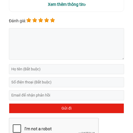
Samsung Galaxy J5 Pro 2017 J530
Xem thêm thông tin
Trong lúc sử dụng, bạn sơ ý và làm rơi, rớt chiếc Samsung Galaxy
Đánh giá:
J5 Pro (2017) xuống nước hoặc đặt trong môi trường ẩm ướt
khiến cho phần cứng màn hình bị ảnh hưởng.
Trên màn hình xuất hiện các điểm liệt cảm ứng, lúc đầu nhỏ và
sau loang rộng ra. Xuất hiện các vết sọc tràn lan trên màn hình,
những đường sọc làm cản trở và che khuất toàn bộ hình ảnh hiển
thị trên màn hình.
Màn hình xuất hiện các vết nứt, trầy xước do rơi vỡ
Trên màn hình xuất hiện những đốm đen hoặc đốm sáng
Cảm ứng trên màn hình không nhạy, thường xuyên bị đơ, liệt, nhảy
loạn xạ.
Màu sắc hiển thị hình ảnh có chất lượng thấp, xuất hiện các bóng
mờ không sắc nét như ban đầu.