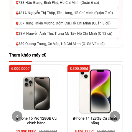
733 Hậu Giang, Bình Phú, Hồ Chí Minh (Quận 6 cũ)
481A Nguyễn Thị Thập, Tân Hưng, Hồ Chí Minh (Quận 7 cũ)
507 Tùng Thiện Vương, Xóm Củi, Hồ Chí Minh (Quận 8 cũ)
23M Nguyễn Ảnh Thủ, Trung Mỹ Tây, Hồ Chí Minh (Q.12 cũ)
389 Quang Trung, Gò Vấp, Hồ Chí Minh (Q. Gò Vấp cũ)
625 - 625A Âu Cơ, Tân Phú, Hồ Chí Minh (Quận Tân Phú cũ)
Tham khảo máy cũ
326 Lê Văn Việt, Tăng Nhơn Phú, Hồ Chí Minh (Q.9 TP. Thủ
-6.000.000đ
-8.300.000đ
-7
Đức cũ)
256 Võ Văn Ngân, Thủ Đức, Hồ Chí Minh (Bình Thọ, TP. Thủ
Đức Cũ)
70 Nguyễn An Ninh, Dĩ An, Hồ Chí Minh (Bình Dương Cũ)
24h Vũng Tàu: 162A Ba Cu, Vũng Tàu, Hồ Chí Minh (TP. Vũng
Tàu cũ)
iPhone 15 Pro 128GB Cũ
iPhone 14 128GB Cũ chính
198 Hoàng Văn Thụ, Tân Sơn Nhất, Hồ Chí Minh (Tân Bình
chính hãng
hãng
cũ)
13.990.000đ
8.090.000đ
19.990.000đ
16.390.000đ