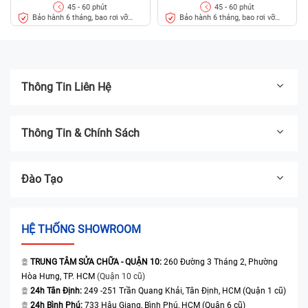
45 - 60 phút
45 - 60 phút
Pro (2017) nào uy tín, chất lượng cho bạn?
Bảo hành 6 tháng, bao rơi vỡ
Bảo hành 6 tháng, bao rơi vỡ
kính
kính
Thông Tin Liên Hệ
Thông Tin & Chính Sách
Đào Tạo
HỆ THỐNG SHOWROOM
TRUNG TÂM SỬA CHỮA - QUẬN 10:
260 Đường 3 Tháng 2, Phường
Hòa Hưng, TP. HCM
(Quận 10 cũ)
Bạn nên lưu ý về trung tâm thay màn hình Samsung Galaxy J5 Pro
24h Tân Định:
249 -251 Trần Quang Khải, Tân Định, HCM (Quận 1 cũ)
(2017), về chất lượng linh kiện có đảm bảo, phong cách phục vụ, giá
24h Bình Phú:
733 Hậu Giang, Bình Phú, HCM (Quận 6 cũ)
cả,..