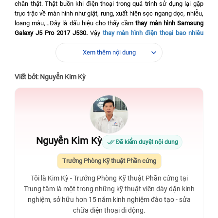
chân thật. Thật buồn khi điện thoại trong quá trình sử dụng lại gặp
trục trặc về màn hình như giật, rung, xuất hiện sọc ngang dọc, nhiễu,
loang màu,…Đây là dấu hiệu cho thấy cầm
thay màn hình Samsung
Galaxy J5 Pro 2017 J530.
Vậy
thay màn hình điện thoại bao nhiêu
tiền
? Hãy để Bệnh Viện Điện Thoại, Laptop 24h giải đáp cho bạn nhé.
Xem thêm nội dung
Viết bởi: Nguyễn Kim Kỳ
Nguyễn Kim Kỳ
Đã kiểm duyệt nội dung
Trưởng Phòng Kỹ thuật Phần cứng
Tôi là Kim Kỳ - Trưởng Phòng Kỹ thuật Phần cứng tại
Trung tâm là một trong những kỹ thuật viên dày dặn kinh
nghiệm, sở hữu hơn 15 năm kinh nghiệm đào tạo - sửa
chữa điện thoại di động.
Nguyên nhân dẫn đến việc phải thay màn hình