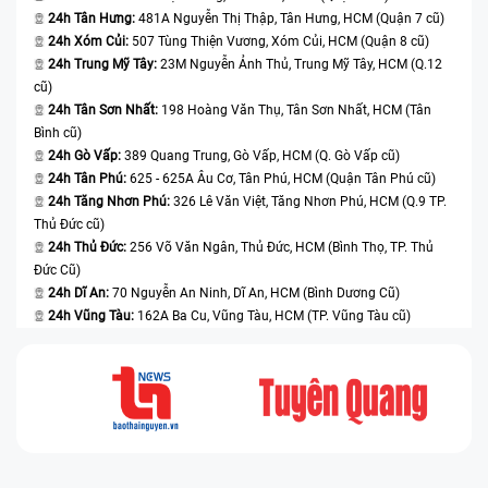
24h Tân Hưng:
481A Nguyễn Thị Thập, Tân Hưng, HCM (Quận 7 cũ)
Đã có nhiều khách hàng phàn nàn về chất lượng phục vụ sau khi thay
24h Xóm Củi:
507 Tùng Thiện Vương, Xóm Củi, HCM (Quận 8 cũ)
ở một số trung tâm sửa chữa. Nhân viên giải đáp sơ sài, về lâu không
24h Trung Mỹ Tây:
23M Nguyễn Ảnh Thủ, Trung Mỹ Tây, HCM (Q.12
nồng hậu như ban đầu, không đảm bảo đúng theo chế độ bảo hành
cũ)
đã kí kết. Chỉ ưu tiên những người thay sửa chữa mới mà không đoái
24h Tân Sơn Nhất:
198 Hoàng Văn Thụ, Tân Sơn Nhất, HCM (Tân
hoài đến khách cũ.
Bình cũ)
24h Gò Vấp:
389 Quang Trung, Gò Vấp, HCM (Q. Gò Vấp cũ)
Thay màn hình Samsung Galaxy J5 Pro (2017) tại Bệnh
24h Tân Phú:
625 - 625A Âu Cơ, Tân Phú, HCM (Quận Tân Phú cũ)
Viện Điện Thoại, Laptop 24h
24h Tăng Nhơn Phú:
326 Lê Văn Việt, Tăng Nhơn Phú, HCM (Q.9 TP.
Thủ Đức cũ)
Bệnh Viện Điện Thoại, Laptop 24h
luôn là
địa chỉ thay màn hình
24h Thủ Đức:
256 Võ Văn Ngân, Thủ Đức, HCM (Bình Thọ, TP. Thủ
Samsung chính hãng
uy tín hàng đầu, chú trọng về thái độ nhân viên.
Ở đây, bạn sẽ được nhân viên đón tiếp phục vụ nhiệt tình, chia sẻ cho
Đức Cũ)
bạn chất lượng thực sự mà linh kiện, phụ kiện có tại trung tâm. Nếu
24h Dĩ An:
70 Nguyễn An Ninh, Dĩ An, HCM (Bình Dương Cũ)
bạn có bất cứ thắc mắc nào,
Bệnh Viện Điện Thoại, Laptop 24h
sẽ
24h Vũng Tàu:
162A Ba Cu, Vũng Tàu, HCM (TP. Vũng Tàu cũ)
luôn giải đáp chi tiết. Hoặc khi bạn gặp trục trặc sau khi vừa mới thay
màn hình tại trung tâm thì hãy liên hệ với chúng tôi ngay nhé. 24h sẽ
luôn lắng nghe và sẽ hỗ trợ bạn tận tình.
Hơn thế nữa,
Bệnh Viện Điện Thoại, Laptop 24h
CAM KẾT
Thay linh kiện chính hãng 100%
Bảo hành 6-12 tháng