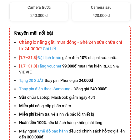
Camera trước
Camera sau
240.000 đ
420.000 đ
Khuyến mãi nổi bật
Chẳng lo nắng gắt, mưa dông - Ghé 24h sửa chữa chỉ
từ 24.000đ!
Chi tiết
[1.7–31.8]
Đặt lịch trước
giảm đến
10%
chi phí sửa chữa
[1.7–31.8]
Tặng voucher
99.000đ
mua Phụ kiện REXON &
VIDVIE
Tặng 20 SUẤT
thay pin iPhone giá
24.000đ
Thay pin điện thoại Samsung
- Đồng giá
240.000đ
Sửa
chữa Laptop, MacBook giảm ngay 45%
Miễn phí
nâng cấp phần mềm
Miễn phí
kiểm tra, vệ sinh và báo lỗi thiết bị
Hoàn tiền 100%
nếu khách hàng không hài lòng
Máy ngoài
Chế độ bảo hành
đều có chính sách hỗ trợ giá lên
đến
300.000đ