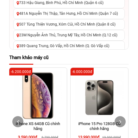
733 Hậu Giang, Bình Phú, Hồ Chí Minh (Quận 6 cũ)
481A Nguyễn Thị Thập, Tân Hưng, Hồ Chí Minh (Quận 7 cũ)
507 Tùng Thiện Vương, Xóm Củi, Hồ Chí Minh (Quận 8 cũ)
23M Nguyễn Ảnh Thủ, Trung Mỹ Tây, Hồ Chí Minh (Q.12 cũ)
389 Quang Trung, Gò Vấp, Hồ Chí Minh (Q. Gò Vấp cũ)
625 - 625A Âu Cơ, Tân Phú, Hồ Chí Minh (Quận Tân Phú cũ)
Tham khảo máy cũ
326 Lê Văn Việt, Tăng Nhơn Phú, Hồ Chí Minh (Q.9 TP. Thủ
-6.200.000đ
-6.000.000đ
-8
Đức cũ)
256 Võ Văn Ngân, Thủ Đức, Hồ Chí Minh (Bình Thọ, TP. Thủ
Đức Cũ)
70 Nguyễn An Ninh, Dĩ An, Hồ Chí Minh (Bình Dương Cũ)
24h Vũng Tàu: 162A Ba Cu, Vũng Tàu, Hồ Chí Minh (TP. Vũng
Tàu cũ)
iPhone XS 64GB Cũ chính
iPhone 15 Pro 128GB Cũ
198 Hoàng Văn Thụ, Tân Sơn Nhất, Hồ Chí Minh (Tân Bình
hãng
chính hãng
cũ)
3.590.000đ
13.990.000đ
9.790.000đ
19.990.000đ