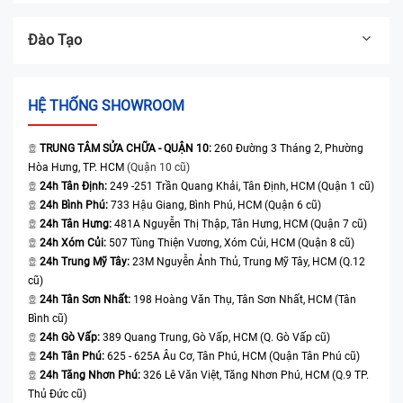
Đào Tạo
HỆ THỐNG SHOWROOM
TRUNG TÂM SỬA CHỮA - QUẬN 10:
260 Đường 3 Tháng 2, Phường
Hòa Hưng, TP. HCM
(Quận 10 cũ)
24h Tân Định:
249 -251 Trần Quang Khải, Tân Định, HCM (Quận 1 cũ)
24h Bình Phú:
733 Hậu Giang, Bình Phú, HCM (Quận 6 cũ)
24h Tân Hưng:
481A Nguyễn Thị Thập, Tân Hưng, HCM (Quận 7 cũ)
24h Xóm Củi:
507 Tùng Thiện Vương, Xóm Củi, HCM (Quận 8 cũ)
24h Trung Mỹ Tây:
23M Nguyễn Ảnh Thủ, Trung Mỹ Tây, HCM (Q.12
cũ)
24h Tân Sơn Nhất:
198 Hoàng Văn Thụ, Tân Sơn Nhất, HCM (Tân
Bình cũ)
24h Gò Vấp:
389 Quang Trung, Gò Vấp, HCM (Q. Gò Vấp cũ)
24h Tân Phú:
625 - 625A Âu Cơ, Tân Phú, HCM (Quận Tân Phú cũ)
24h Tăng Nhơn Phú:
326 Lê Văn Việt, Tăng Nhơn Phú, HCM (Q.9 TP.
Thủ Đức cũ)