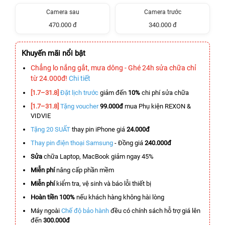
Camera sau
Camera trước
470.000 đ
340.000 đ
Khuyến mãi nổi bật
Chẳng lo nắng gắt, mưa dông - Ghé 24h sửa chữa chỉ
từ 24.000đ!
Chi tiết
[1.7–31.8]
Đặt lịch trước
giảm đến
10%
chi phí sửa chữa
[1.7–31.8]
Tặng voucher
99.000đ
mua Phụ kiện REXON &
VIDVIE
Tặng 20 SUẤT
thay pin iPhone giá
24.000đ
Thay pin điện thoại Samsung
- Đồng giá
240.000đ
Sửa
chữa Laptop, MacBook giảm ngay 45%
Miễn phí
nâng cấp phần mềm
Miễn phí
kiểm tra, vệ sinh và báo lỗi thiết bị
Hoàn tiền 100%
nếu khách hàng không hài lòng
Máy ngoài
Chế độ bảo hành
đều có chính sách hỗ trợ giá lên
đến
300.000đ