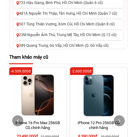
733 Hậu Giang, Bình Phú, Hồ Chí Minh (Quận 6 cũ)
481A Nguyễn Thị Thập, Tân Hưng, Hồ Chí Minh (Quận 7 cũ)
507 Tùng Thiện Vương, Xóm Củi, Hồ Chí Minh (Quận 8 cũ)
23M Nguyễn Ảnh Thủ, Trung Mỹ Tây, Hồ Chí Minh (Q.12 cũ)
389 Quang Trung, Gò Vấp, Hồ Chí Minh (Q. Gò Vấp cũ)
625 - 625A Âu Cơ, Tân Phú, Hồ Chí Minh (Quận Tân Phú cũ)
Tham khảo máy cũ
326 Lê Văn Việt, Tăng Nhơn Phú, Hồ Chí Minh (Q.9 TP. Thủ
-4.509.000đ
-2.600.000đ
-5
Đức cũ)
256 Võ Văn Ngân, Thủ Đức, Hồ Chí Minh (Bình Thọ, TP. Thủ
Đức Cũ)
70 Nguyễn An Ninh, Dĩ An, Hồ Chí Minh (Bình Dương Cũ)
24h Vũng Tàu: 162A Ba Cu, Vũng Tàu, Hồ Chí Minh (TP. Vũng
Tàu cũ)
iPhone 16 Pro Max 256GB
iPhone 12 Pro 256GB Cũ
198 Hoàng Văn Thụ, Tân Sơn Nhất, Hồ Chí Minh (Tân Bình
Cũ chính hãng
chính hãng
cũ)
23.490.000đ
8.390.000đ
27.999.000đ
10.990.000đ