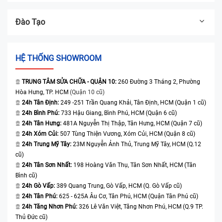
Đào Tạo
HỆ THỐNG SHOWROOM
TRUNG TÂM SỬA CHỮA - QUẬN 10:
260 Đường 3 Tháng 2, Phường
Hòa Hưng, TP. HCM
(Quận 10 cũ)
24h Tân Định:
249 -251 Trần Quang Khải, Tân Định, HCM (Quận 1 cũ)
24h Bình Phú:
733 Hậu Giang, Bình Phú, HCM (Quận 6 cũ)
24h Tân Hưng:
481A Nguyễn Thị Thập, Tân Hưng, HCM (Quận 7 cũ)
24h Xóm Củi:
507 Tùng Thiện Vương, Xóm Củi, HCM (Quận 8 cũ)
24h Trung Mỹ Tây:
23M Nguyễn Ảnh Thủ, Trung Mỹ Tây, HCM (Q.12
cũ)
24h Tân Sơn Nhất:
198 Hoàng Văn Thụ, Tân Sơn Nhất, HCM (Tân
Bình cũ)
24h Gò Vấp:
389 Quang Trung, Gò Vấp, HCM (Q. Gò Vấp cũ)
24h Tân Phú:
625 - 625A Âu Cơ, Tân Phú, HCM (Quận Tân Phú cũ)
24h Tăng Nhơn Phú:
326 Lê Văn Việt, Tăng Nhơn Phú, HCM (Q.9 TP.
Thủ Đức cũ)