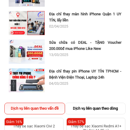
Địa chỉ thay màn hình iPhone Quận 1 UY
TÍN, lấy liền
02/04/2025
Sửa chữa có DEAL - TẶNG Voucher
200.000đ mua iPhone Like New
13/03/2025
Địa chỉ thay pin iPhone UY TÍN TPHCM -
Bệnh Viện Điện Thoại, Laptop 24h
04/03/2025
Dịch vụ liên quan theo vấn đề
Dịch vụ liên quan theo dòng
Giảm 16%
Giảm 57%
Thay bẹ sạc Xiaomi Civi 2
Thay bẹ sạc Xiaomi Redmi A1+