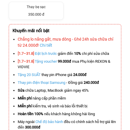
Thay bẹ sạc
350.000 đ
Khuyến mãi nổi bật
Chẳng lo nắng gắt, mưa dông - Ghé 24h sửa chữa chỉ
từ 24.000đ!
Chi tiết
[1.7–31.8]
Đặt lịch trước
giảm đến
10%
chi phí sửa chữa
[1.7–31.8]
Tặng voucher
99.000đ
mua Phụ kiện REXON &
VIDVIE
Tặng 20 SUẤT
thay pin iPhone giá
24.000đ
Thay pin điện thoại Samsung
- Đồng giá
240.000đ
Sửa
chữa Laptop, MacBook giảm ngay 45%
Miễn phí
nâng cấp phần mềm
Miễn phí
kiểm tra, vệ sinh và báo lỗi thiết bị
Hoàn tiền 100%
nếu khách hàng không hài lòng
Máy ngoài
Chế độ bảo hành
đều có chính sách hỗ trợ giá lên
đến
300.000đ