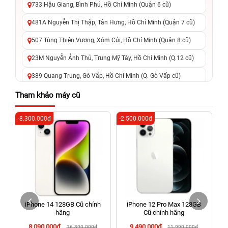
733 Hậu Giang, Bình Phú, Hồ Chí Minh (Quận 6 cũ)
481A Nguyễn Thị Thập, Tân Hưng, Hồ Chí Minh (Quận 7 cũ)
507 Tùng Thiện Vương, Xóm Củi, Hồ Chí Minh (Quận 8 cũ)
23M Nguyễn Ảnh Thủ, Trung Mỹ Tây, Hồ Chí Minh (Q.12 cũ)
389 Quang Trung, Gò Vấp, Hồ Chí Minh (Q. Gò Vấp cũ)
625 - 625A Âu Cơ, Tân Phú, Hồ Chí Minh (Quận Tân Phú cũ)
Tham khảo máy cũ
326 Lê Văn Việt, Tăng Nhơn Phú, Hồ Chí Minh (Q.9 TP. Thủ
-8.300.000đ
-2.500.000đ
-6
Đức cũ)
256 Võ Văn Ngân, Thủ Đức, Hồ Chí Minh (Bình Thọ, TP. Thủ
Đức Cũ)
70 Nguyễn An Ninh, Dĩ An, Hồ Chí Minh (Bình Dương Cũ)
24h Vũng Tàu: 162A Ba Cu, Vũng Tàu, Hồ Chí Minh (TP. Vũng
Tàu cũ)
iPhone 14 128GB Cũ chính
iPhone 12 Pro Max 128GB
198 Hoàng Văn Thụ, Tân Sơn Nhất, Hồ Chí Minh (Tân Bình
hãng
Cũ chính hãng
cũ)
8.090.000đ
9.490.000đ
16.390.000đ
11.990.000đ