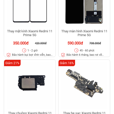
Thay mặt kính Xiaomi Redmi 11
Thay màn hình Xiaomi Redmi 11
Prime 5G
Prime 5G
350.000đ
590.000đ
420.000đ
708.000đ
1 - 2 giờ
45 - 60 phút
Bảo hành bụi bọt vĩnh viễn, bao
Bảo hành 6 tháng, bao rơi vỡ
rơi vỡ kính
kính
Giảm 21%
Giảm 16%
Thay chuông Xiaomi Redmi 11
Thay bẹ sạc Xiaomi Redmi 11