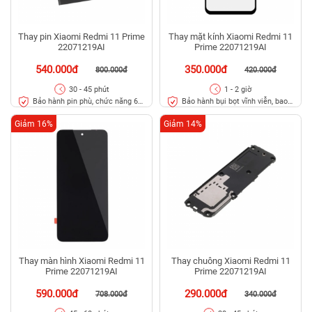
Thay pin Xiaomi Redmi 11 Prime
Thay mặt kính Xiaomi Redmi 11
22071219AI
Prime 22071219AI
540.000đ
350.000đ
800.000đ
420.000đ
30 - 45 phút
1 - 2 giờ
Bảo hành pin phù, chức năng 6
Bảo hành bụi bọt vĩnh viễn, bao
tháng
rơi vỡ kính
Giảm 16%
Giảm 14%
Thay màn hình Xiaomi Redmi 11
Thay chuông Xiaomi Redmi 11
Prime 22071219AI
Prime 22071219AI
590.000đ
290.000đ
708.000đ
340.000đ