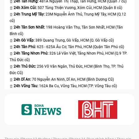
24h Tân Hưng:
481A Nguyễn Thị Thập, Tân Hưng, HCM (Quận 7 cũ)
24h Xóm Củi:
507 Tùng Thiện Vương, Xóm Củi, HCM (Quận 8 cũ)
24h Trung Mỹ Tây:
23M Nguyễn Ảnh Thủ, Trung Mỹ Tây, HCM (Q.12
cũ)
24h Tân Sơn Nhất:
198 Hoàng Văn Thụ, Tân Sơn Nhất, HCM (Tân
Bình cũ)
24h Gò Vấp:
389 Quang Trung, Gò Vấp, HCM (Q. Gò Vấp cũ)
24h Tân Phú:
625 - 625A Âu Cơ, Tân Phú, HCM (Quận Tân Phú cũ)
24h Tăng Nhơn Phú:
326 Lê Văn Việt, Tăng Nhơn Phú, HCM (Q.9 TP.
Thủ Đức cũ)
24h Thủ Đức:
256 Võ Văn Ngân, Thủ Đức, HCM (Bình Thọ, TP. Thủ
Đức Cũ)
24h Dĩ An:
70 Nguyễn An Ninh, Dĩ An, HCM (Bình Dương Cũ)
24h Vũng Tàu:
162A Ba Cu, Vũng Tàu, HCM (TP. Vũng Tàu cũ)