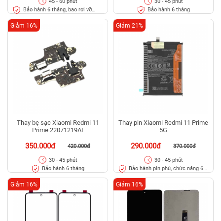
45 - 60 phút
30 - 45 phút
Bảo hành 6 tháng, bao rơi vỡ
Bảo hành 6 tháng
kính
Giảm 16%
Giảm 21%
Thay bẹ sạc Xiaomi Redmi 11
Thay pin Xiaomi Redmi 11 Prime
Prime 22071219AI
5G
350.000đ
290.000đ
420.000đ
370.000đ
30 - 45 phút
30 - 45 phút
Bảo hành 6 tháng
Bảo hành pin phù, chức năng 6
tháng
Giảm 16%
Giảm 16%