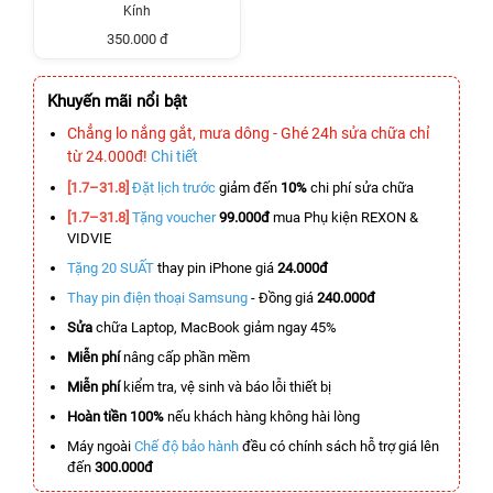
Kính
350.000 đ
Khuyến mãi nổi bật
Chẳng lo nắng gắt, mưa dông - Ghé 24h sửa chữa chỉ
từ 24.000đ!
Chi tiết
[1.7–31.8]
Đặt lịch trước
giảm đến
10%
chi phí sửa chữa
[1.7–31.8]
Tặng voucher
99.000đ
mua Phụ kiện REXON &
VIDVIE
Tặng 20 SUẤT
thay pin iPhone giá
24.000đ
Thay pin điện thoại Samsung
- Đồng giá
240.000đ
Sửa
chữa Laptop, MacBook giảm ngay 45%
Miễn phí
nâng cấp phần mềm
Miễn phí
kiểm tra, vệ sinh và báo lỗi thiết bị
Hoàn tiền 100%
nếu khách hàng không hài lòng
Máy ngoài
Chế độ bảo hành
đều có chính sách hỗ trợ giá lên
đến
300.000đ