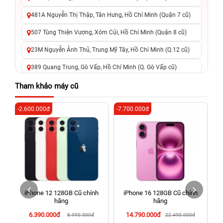
481A Nguyễn Thị Thập, Tân Hưng, Hồ Chí Minh (Quận 7 cũ)
507 Tùng Thiện Vương, Xóm Củi, Hồ Chí Minh (Quận 8 cũ)
23M Nguyễn Ảnh Thủ, Trung Mỹ Tây, Hồ Chí Minh (Q.12 cũ)
389 Quang Trung, Gò Vấp, Hồ Chí Minh (Q. Gò Vấp cũ)
625 - 625A Âu Cơ, Tân Phú, Hồ Chí Minh (Quận Tân Phú cũ)
Tham khảo máy cũ
326 Lê Văn Việt, Tăng Nhơn Phú, Hồ Chí Minh (Q.9 TP. Thủ
-2.600.000đ
-7.700.000đ
-5
Đức cũ)
256 Võ Văn Ngân, Thủ Đức, Hồ Chí Minh (Bình Thọ, TP. Thủ
Đức Cũ)
70 Nguyễn An Ninh, Dĩ An, Hồ Chí Minh (Bình Dương Cũ)
24h Vũng Tàu: 162A Ba Cu, Vũng Tàu, Hồ Chí Minh (TP. Vũng
Tàu cũ)
iPhone 12 128GB Cũ chính
iPhone 16 128GB Cũ chính
198 Hoàng Văn Thụ, Tân Sơn Nhất, Hồ Chí Minh (Tân Bình
hãng
hãng
cũ)
6.390.000đ
14.790.000đ
8.990.000đ
22.490.000đ