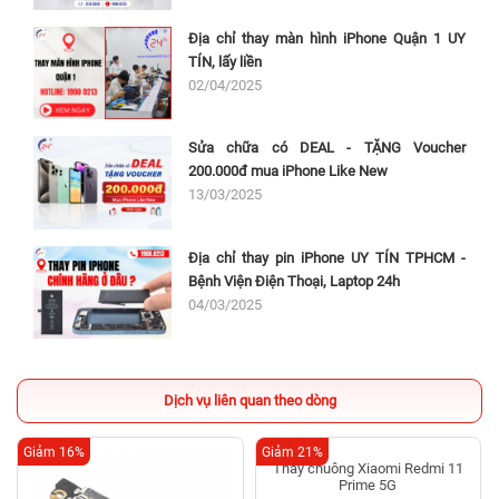
Địa chỉ thay màn hình iPhone Quận 1 UY
TÍN, lấy liền
02/04/2025
Sửa chữa có DEAL - TẶNG Voucher
200.000đ mua iPhone Like New
13/03/2025
Địa chỉ thay pin iPhone UY TÍN TPHCM -
Bệnh Viện Điện Thoại, Laptop 24h
04/03/2025
Dịch vụ liên quan theo dòng
Giảm 16%
Giảm 21%
Thay chuông Xiaomi Redmi 11
Prime 5G