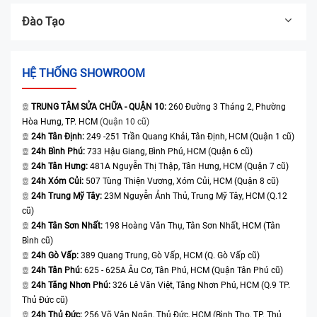
Đào Tạo
HỆ THỐNG SHOWROOM
TRUNG TÂM SỬA CHỮA - QUẬN 10:
260 Đường 3 Tháng 2, Phường
Hòa Hưng, TP. HCM
(Quận 10 cũ)
24h Tân Định:
249 -251 Trần Quang Khải, Tân Định, HCM (Quận 1 cũ)
24h Bình Phú:
733 Hậu Giang, Bình Phú, HCM (Quận 6 cũ)
24h Tân Hưng:
481A Nguyễn Thị Thập, Tân Hưng, HCM (Quận 7 cũ)
24h Xóm Củi:
507 Tùng Thiện Vương, Xóm Củi, HCM (Quận 8 cũ)
24h Trung Mỹ Tây:
23M Nguyễn Ảnh Thủ, Trung Mỹ Tây, HCM (Q.12
cũ)
24h Tân Sơn Nhất:
198 Hoàng Văn Thụ, Tân Sơn Nhất, HCM (Tân
Bình cũ)
24h Gò Vấp:
389 Quang Trung, Gò Vấp, HCM (Q. Gò Vấp cũ)
24h Tân Phú:
625 - 625A Âu Cơ, Tân Phú, HCM (Quận Tân Phú cũ)
24h Tăng Nhơn Phú:
326 Lê Văn Việt, Tăng Nhơn Phú, HCM (Q.9 TP.
Thủ Đức cũ)
24h Thủ Đức:
256 Võ Văn Ngân, Thủ Đức, HCM (Bình Thọ, TP. Thủ