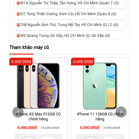
481A Nguyễn Thị Thập, Tân Hưng, Hồ Chí Minh (Quận 7 cũ)
507 Tùng Thiện Vương, Xóm Củi, Hồ Chí Minh (Quận 8 cũ)
23M Nguyễn Ảnh Thủ, Trung Mỹ Tây, Hồ Chí Minh (Q.12 cũ)
389 Quang Trung, Gò Vấp, Hồ Chí Minh (Q. Gò Vấp cũ)
625 - 625A Âu Cơ, Tân Phú, Hồ Chí Minh (Quận Tân Phú cũ)
Tham khảo máy cũ
326 Lê Văn Việt, Tăng Nhơn Phú, Hồ Chí Minh (Q.9 TP. Thủ
-6.800.000đ
-3.400.000đ
-4
Đức cũ)
256 Võ Văn Ngân, Thủ Đức, Hồ Chí Minh (Bình Thọ, TP. Thủ
Đức Cũ)
70 Nguyễn An Ninh, Dĩ An, Hồ Chí Minh (Bình Dương Cũ)
24h Vũng Tàu: 162A Ba Cu, Vũng Tàu, Hồ Chí Minh (TP. Vũng
Tàu cũ)
iPhone XS Max 512GB Cũ
iPhone 11 128GB Cũ chính
198 Hoàng Văn Thụ, Tân Sơn Nhất, Hồ Chí Minh (Tân Bình
chính hãng
hãng
cũ)
6.490.000đ
4.590.000đ
13.290.000đ
7.990.000đ