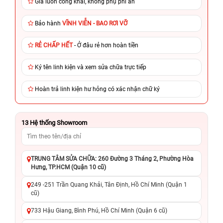
Giá luôn công khai, không phụ phí ẩn
Bảo hành
VĨNH VIỄN - BAO RƠI VỠ
RẺ CHẤP HẾT
- Ở đâu rẻ hơn hoàn tiền
Ký tên linh kiện và xem sửa chữa trực tiếp
Hoàn trả linh kiện hư hỏng có xác nhận chữ ký
13
Hệ thống Showroom
TRUNG TÂM SỬA CHỮA: 260 Đường 3 Tháng 2, Phường Hòa
Hưng, TP.HCM (Quận 10 cũ)
249 -251 Trần Quang Khải, Tân Định, Hồ Chí Minh (Quận 1
cũ)
733 Hậu Giang, Bình Phú, Hồ Chí Minh (Quận 6 cũ)