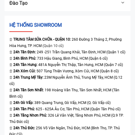
Đào Tạo
HỆ THỐNG SHOWROOM
TRUNG TÂM SỬA CHỮA - QUẬN 10:
260 Đường 3 Tháng 2, Phường
Hòa Hưng, TP. HCM
(Quận 10 cũ)
24h Tân Định:
249 -251 Trần Quang Khải, Tân Định, HCM (Quận 1 cũ)
24h Bình Phú:
733 Hậu Giang, Bình Phú, HCM (Quận 6 cũ)
24h Tân Hưng:
481A Nguyễn Thị Thập, Tân Hưng, HCM (Quận 7 cũ)
24h Xóm Củi:
507 Tùng Thiện Vương, Xóm Củi, HCM (Quận 8 cũ)
24h Trung Mỹ Tây:
23M Nguyễn Ảnh Thủ, Trung Mỹ Tây, HCM (Q.12
cũ)
24h Tân Sơn Nhất:
198 Hoàng Văn Thụ, Tân Sơn Nhất, HCM (Tân
Bình cũ)
24h Gò Vấp:
389 Quang Trung, Gò Vấp, HCM (Q. Gò Vấp cũ)
24h Tân Phú:
625 - 625A Âu Cơ, Tân Phú, HCM (Quận Tân Phú cũ)
24h Tăng Nhơn Phú:
326 Lê Văn Việt, Tăng Nhơn Phú, HCM (Q.9 TP.
Thủ Đức cũ)
24h Thủ Đức:
256 Võ Văn Ngân, Thủ Đức, HCM (Bình Thọ, TP. Thủ
Đức Cũ)