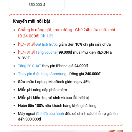
350.000 đ
Khuyến mãi nổi bật
Chẳng lo nắng gắt, mưa dông - Ghé 24h sửa chữa chỉ
từ 24.000đ!
Chi tiết
[1.7–31.8]
Đặt lịch trước
giảm đến
10%
chi phí sửa chữa
[1.7–31.8]
Tặng voucher
99.000đ
mua Phụ kiện REXON &
VIDVIE
Tặng 20 SUẤT
thay pin iPhone giá
24.000đ
Thay pin điện thoại Samsung
- Đồng giá
240.000đ
Sửa
chữa Laptop, MacBook giảm ngay 45%
Miễn phí
nâng cấp phần mềm
Miễn phí
kiểm tra, vệ sinh và báo lỗi thiết bị
Hoàn tiền 100%
nếu khách hàng không hài lòng
Máy ngoài
Chế độ bảo hành
đều có chính sách hỗ trợ giá lên
đến
300.000đ