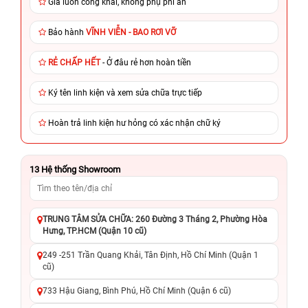
Giá luôn công khai, không phụ phí ẩn
Bảo hành
VĨNH VIỄN - BAO RƠI VỠ
RẺ CHẤP HẾT
- Ở đâu rẻ hơn hoàn tiền
Ký tên linh kiện và xem sửa chữa trực tiếp
Hoàn trả linh kiện hư hỏng có xác nhận chữ ký
13
Hệ thống Showroom
TRUNG TÂM SỬA CHỮA: 260 Đường 3 Tháng 2, Phường Hòa
Hưng, TP.HCM (Quận 10 cũ)
249 -251 Trần Quang Khải, Tân Định, Hồ Chí Minh (Quận 1
cũ)
733 Hậu Giang, Bình Phú, Hồ Chí Minh (Quận 6 cũ)