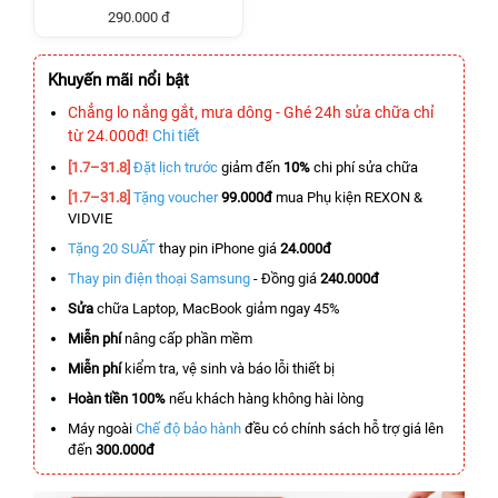
290.000 đ
Khuyến mãi nổi bật
Chẳng lo nắng gắt, mưa dông - Ghé 24h sửa chữa chỉ
từ 24.000đ!
Chi tiết
[1.7–31.8]
Đặt lịch trước
giảm đến
10%
chi phí sửa chữa
[1.7–31.8]
Tặng voucher
99.000đ
mua Phụ kiện REXON &
VIDVIE
Tặng 20 SUẤT
thay pin iPhone giá
24.000đ
Thay pin điện thoại Samsung
- Đồng giá
240.000đ
Sửa
chữa Laptop, MacBook giảm ngay 45%
Miễn phí
nâng cấp phần mềm
Miễn phí
kiểm tra, vệ sinh và báo lỗi thiết bị
Hoàn tiền 100%
nếu khách hàng không hài lòng
Máy ngoài
Chế độ bảo hành
đều có chính sách hỗ trợ giá lên
đến
300.000đ