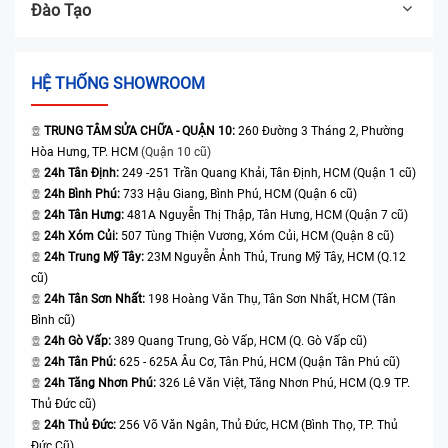
Đào Tạo
HỆ THỐNG SHOWROOM
TRUNG TÂM SỬA CHỮA - QUẬN 10:
260 Đường 3 Tháng 2, Phường
Hòa Hưng, TP. HCM
(Quận 10 cũ)
24h Tân Định:
249 -251 Trần Quang Khải, Tân Định, HCM (Quận 1 cũ)
24h Bình Phú:
733 Hậu Giang, Bình Phú, HCM (Quận 6 cũ)
24h Tân Hưng:
481A Nguyễn Thị Thập, Tân Hưng, HCM (Quận 7 cũ)
24h Xóm Củi:
507 Tùng Thiện Vương, Xóm Củi, HCM (Quận 8 cũ)
24h Trung Mỹ Tây:
23M Nguyễn Ảnh Thủ, Trung Mỹ Tây, HCM (Q.12
cũ)
24h Tân Sơn Nhất:
198 Hoàng Văn Thụ, Tân Sơn Nhất, HCM (Tân
Bình cũ)
24h Gò Vấp:
389 Quang Trung, Gò Vấp, HCM (Q. Gò Vấp cũ)
24h Tân Phú:
625 - 625A Âu Cơ, Tân Phú, HCM (Quận Tân Phú cũ)
24h Tăng Nhơn Phú:
326 Lê Văn Việt, Tăng Nhơn Phú, HCM (Q.9 TP.
Thủ Đức cũ)
24h Thủ Đức:
256 Võ Văn Ngân, Thủ Đức, HCM (Bình Thọ, TP. Thủ
Đức Cũ)