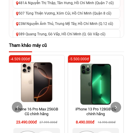
481A Nguyễn Thị Thập, Tân Hưng, Hồ Chí Minh (Quận 7 cũ)
507 Tùng Thiện Vương, Xóm Củi, Hồ Chí Minh (Quận 8 cũ)
23M Nguyễn Ảnh Thủ, Trung Mỹ Tây, Hồ Chí Minh (Q.12 cũ)
389 Quang Trung, Gò Vấp, Hồ Chí Minh (Q. Gò Vấp cũ)
625 - 625A Âu Cơ, Tân Phú, Hồ Chí Minh (Quận Tân Phú cũ)
Tham khảo máy cũ
326 Lê Văn Việt, Tăng Nhơn Phú, Hồ Chí Minh (Q.9 TP. Thủ
-4.509.000đ
-5.500.000đ
-6
Đức cũ)
256 Võ Văn Ngân, Thủ Đức, Hồ Chí Minh (Bình Thọ, TP. Thủ
Đức Cũ)
70 Nguyễn An Ninh, Dĩ An, Hồ Chí Minh (Bình Dương Cũ)
24h Vũng Tàu: 162A Ba Cu, Vũng Tàu, Hồ Chí Minh (TP. Vũng
Tàu cũ)
iPhone 16 Pro Max 256GB
iPhone 13 Pro 128GB Cũ
198 Hoàng Văn Thụ, Tân Sơn Nhất, Hồ Chí Minh (Tân Bình
Cũ chính hãng
chính hãng
cũ)
23.490.000đ
8.490.000đ
27.999.000đ
13.990.000đ