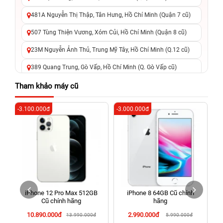
481A Nguyễn Thị Thập, Tân Hưng, Hồ Chí Minh (Quận 7 cũ)
507 Tùng Thiện Vương, Xóm Củi, Hồ Chí Minh (Quận 8 cũ)
23M Nguyễn Ảnh Thủ, Trung Mỹ Tây, Hồ Chí Minh (Q.12 cũ)
389 Quang Trung, Gò Vấp, Hồ Chí Minh (Q. Gò Vấp cũ)
625 - 625A Âu Cơ, Tân Phú, Hồ Chí Minh (Quận Tân Phú cũ)
Tham khảo máy cũ
326 Lê Văn Việt, Tăng Nhơn Phú, Hồ Chí Minh (Q.9 TP. Thủ
-3.100.000đ
-3.000.000đ
-8
Đức cũ)
256 Võ Văn Ngân, Thủ Đức, Hồ Chí Minh (Bình Thọ, TP. Thủ
Đức Cũ)
70 Nguyễn An Ninh, Dĩ An, Hồ Chí Minh (Bình Dương Cũ)
24h Vũng Tàu: 162A Ba Cu, Vũng Tàu, Hồ Chí Minh (TP. Vũng
Tàu cũ)
iPhone 12 Pro Max 512GB
iPhone 8 64GB Cũ chính
198 Hoàng Văn Thụ, Tân Sơn Nhất, Hồ Chí Minh (Tân Bình
Cũ chính hãng
hãng
cũ)
10.890.000đ
2.990.000đ
13.990.000đ
5.990.000đ