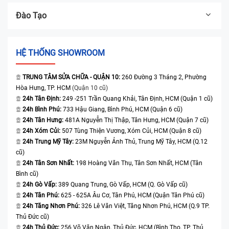
Đào Tạo
HỆ THỐNG SHOWROOM
TRUNG TÂM SỬA CHỮA - QUẬN 10:
260 Đường 3 Tháng 2, Phường
Hòa Hưng, TP. HCM
(Quận 10 cũ)
24h Tân Định:
249 -251 Trần Quang Khải, Tân Định, HCM (Quận 1 cũ)
24h Bình Phú:
733 Hậu Giang, Bình Phú, HCM (Quận 6 cũ)
24h Tân Hưng:
481A Nguyễn Thị Thập, Tân Hưng, HCM (Quận 7 cũ)
24h Xóm Củi:
507 Tùng Thiện Vương, Xóm Củi, HCM (Quận 8 cũ)
24h Trung Mỹ Tây:
23M Nguyễn Ảnh Thủ, Trung Mỹ Tây, HCM (Q.12
cũ)
24h Tân Sơn Nhất:
198 Hoàng Văn Thụ, Tân Sơn Nhất, HCM (Tân
Bình cũ)
24h Gò Vấp:
389 Quang Trung, Gò Vấp, HCM (Q. Gò Vấp cũ)
24h Tân Phú:
625 - 625A Âu Cơ, Tân Phú, HCM (Quận Tân Phú cũ)
24h Tăng Nhơn Phú:
326 Lê Văn Việt, Tăng Nhơn Phú, HCM (Q.9 TP.
Thủ Đức cũ)
24h Thủ Đức:
256 Võ Văn Ngân, Thủ Đức, HCM (Bình Thọ, TP. Thủ