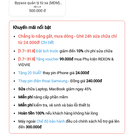
Bypass quản lý từ xa (MDM)
iPad
500.000 đ
Khuyến mãi nổi bật
Chẳng lo nắng gắt, mưa dông - Ghé 24h sửa chữa chỉ
từ 24.000đ!
Chi tiết
[1.7–31.8]
Đặt lịch trước
giảm đến
10%
chi phí sửa chữa
[1.7–31.8]
Tặng voucher
99.000đ
mua Phụ kiện REXON &
VIDVIE
Tặng 20 SUẤT
thay pin iPhone giá
24.000đ
Thay pin điện thoại Samsung
- Đồng giá
240.000đ
Sửa
chữa Laptop, MacBook giảm ngay 45%
Miễn phí
nâng cấp phần mềm
Miễn phí
kiểm tra, vệ sinh và báo lỗi thiết bị
Hoàn tiền 100%
nếu khách hàng không hài lòng
Máy ngoài
Chế độ bảo hành
đều có chính sách hỗ trợ giá lên
đến
300.000đ