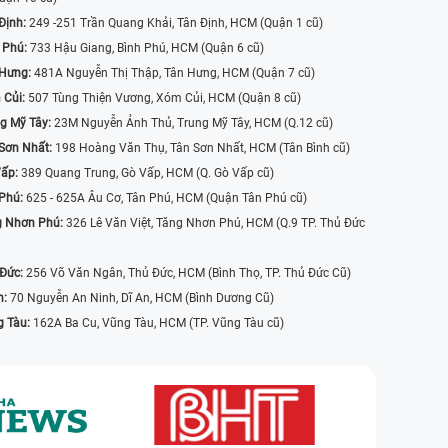
Định:
249 -251 Trần Quang Khải, Tân Định, HCM (Quận 1 cũ)
 Phú:
733 Hậu Giang, Bình Phú, HCM (Quận 6 cũ)
 Hưng:
481A Nguyễn Thị Thập, Tân Hưng, HCM (Quận 7 cũ)
 Củi:
507 Tùng Thiện Vương, Xóm Củi, HCM (Quận 8 cũ)
g Mỹ Tây:
23M Nguyễn Ảnh Thủ, Trung Mỹ Tây, HCM (Q.12 cũ)
Sơn Nhất:
198 Hoàng Văn Thụ, Tân Sơn Nhất, HCM (Tân Bình cũ)
Vấp:
389 Quang Trung, Gò Vấp, HCM (Q. Gò Vấp cũ)
 Phú:
625 - 625A Âu Cơ, Tân Phú, HCM (Quận Tân Phú cũ)
g Nhơn Phú:
326 Lê Văn Việt, Tăng Nhơn Phú, HCM (Q.9 TP. Thủ Đức
 Đức:
256 Võ Văn Ngân, Thủ Đức, HCM (Bình Thọ, TP. Thủ Đức Cũ)
n:
70 Nguyễn An Ninh, Dĩ An, HCM (Bình Dương Cũ)
g Tàu:
162A Ba Cu, Vũng Tàu, HCM (TP. Vũng Tàu cũ)