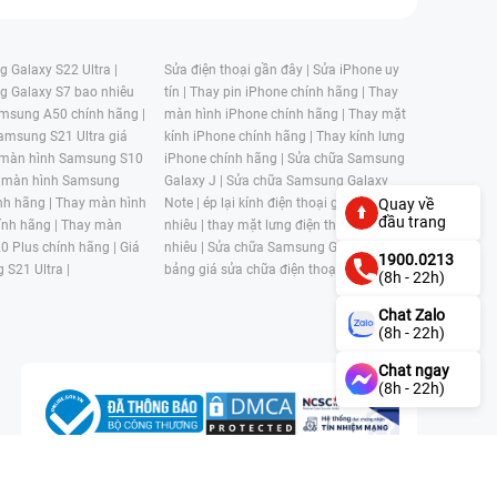
 Galaxy S22 Ultra |
Sửa điện thoại gần đây |
Sửa iPhone uy
g Galaxy S7 bao nhiêu
tín |
Thay pin iPhone chính hãng |
Thay
msung A50 chính hãng |
màn hình iPhone chính hãng |
Thay mặt
amsung S21 Ultra giá
kính iPhone chính hãng |
Thay kính lưng
 màn hình Samsung S10
iPhone chính hãng |
Sửa chữa Samsung
 màn hình Samsung
Galaxy J |
Sửa chữa Samsung Galaxy
nh hãng |
Thay màn hình
Note |
ép lại kính điện thoại giá bao
Quay về
đầu trang
nh hãng |
Thay màn
nhiêu |
thay mặt lưng điện thoại giá bao
0 Plus chính hãng |
Giá
nhiêu |
Sửa chữa Samsung Galaxy S |
1900.0213
 S21 Ultra |
bảng giá sửa chữa điện thoại samsung |
(8h - 22h)
Chat Zalo
(8h - 22h)
Chat ngay
(8h - 22h)
n, Phường 4, Quận 11, Thành phố Hồ Chí Minh, Việt Nam