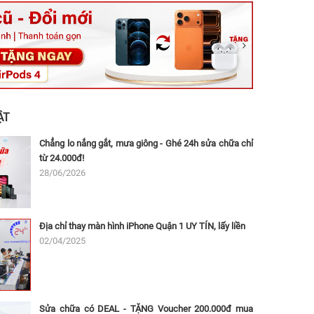
ệt, Tăng Nhơn Phú, Hồ Chí Minh (Q.9 TP. Thủ Đức cũ)
ân, Thủ Đức, Hồ Chí Minh (Bình Thọ, TP. Thủ Đức Cũ)
Ninh, Dĩ An, Hồ Chí Minh (Bình Dương Cũ)
 162A Ba Cu, Vũng Tàu, Hồ Chí Minh (TP. Vũng Tàu cũ)
 Thụ, Tân Sơn Nhất, Hồ Chí Minh (Tân Bình cũ)
ẬT
Chẳng lo nắng gắt, mưa giông - Ghé 24h sửa chữa chỉ
từ 24.000đ!
28/06/2026
Địa chỉ thay màn hình iPhone Quận 1 UY TÍN, lấy liền
02/04/2025
Sửa chữa có DEAL - TẶNG Voucher 200.000đ mua