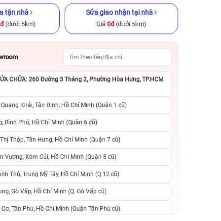
a tận nhà
Sửa giao nhận tại nhà
0đ
(dưới 5km)
Giá
0đ
(dưới 5km)
owroom
A CHỮA: 260 Đường 3 Tháng 2, Phường Hòa Hưng, TP.HCM
chính hãng
iPhone 15 Pro Max 256GB Cũ
iPhone 13 Pro M
chính hãng
chính h
 Quang Khải, Tân Định, Hồ Chí Minh (Quận 1 cũ)
.990.000đ
17.490.000đ
23.990.000đ
9.490.000đ
1
, Bình Phú, Hồ Chí Minh (Quận 6 cũ)
hị Thập, Tân Hưng, Hồ Chí Minh (Quận 7 cũ)
suất, 0 phí
0 trả trước, 0 lãi suất, 0 phí
0 trả trước, 0 lãi
n Vương, Xóm Củi, Hồ Chí Minh (Quận 8 cũ)
người thân
chuyển đổi, 0 gọi người thân
chuyển đổi, 0 gọi
h Thủ, Trung Mỹ Tây, Hồ Chí Minh (Q.12 cũ)
ng, Gò Vấp, Hồ Chí Minh (Q. Gò Vấp cũ)
 Cơ, Tân Phú, Hồ Chí Minh (Quận Tân Phú cũ)