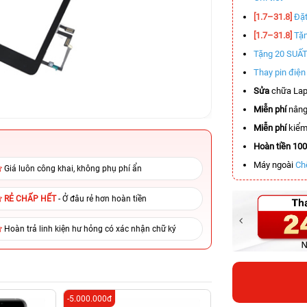
[1.7–31.8]
Đặt
[1.7–31.8]
Tặn
Tặng 20 SUẤ
Thay pin điệ
Sửa
chữa Lap
Miễn phí
nâng
Miễn phí
kiểm 
Hoàn tiền 10
Máy ngoài
Ch
Giá luôn công khai, không phụ phí ẩn
RẺ CHẤP HẾT
- Ở đâu rẻ hơn hoàn tiền
Hoàn trả linh kiện hư hỏng có xác nhận chữ ký
-5.000.000đ
-3.000.000đ