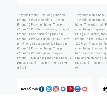
Thay pin iPhone 13 thường |
Thay pin
Thay màn hình iPhone 15
iPhone 16 Plus chính hãng |
Thay pin
Thay màn hình iPhone 1
iPhone 16 Pro chính hãng |
Thay pin
hãng |
Thay màn hình iP
iPhone 16 Pro Max chính hãng |
Thay pin
chính hãng |
Thay màn h
iPhone 11 bao nhiêu tiền |
Thay pin
Plus giá rẻ |
Dịch vụ tha
iPhone 11 Pro Max giá bao nhiêu |
Thay
iPhone 16 Pro |
Thay pi
pin iPhone 12 giá bao nhiêu |
Thay pin
S20 Plus |
Thay màn hìn
iPhone 12 Pro chính hãng |
Thay pin
chính hãng |
thay màn h
iPhone 12 Pro Max giá rẻ |
Thay pin
bao nhiêu tiền |
Giá thay
iPhone 12 Mini giá rẻ |
Thay pin iPhone 14
Pro Max chính hãng |
Th
Pro Max giá rẻ |
Thay pin iPhone 13 Mini
Plus giá rẻ |
Thay pin iP
giá rẻ |
rẻ |
Kết nối 24h:
CÔNG TY TNHH MỘT THÀNH VIÊN ĐÀO TẠO KỸ THUẬT VÀ THƯƠN