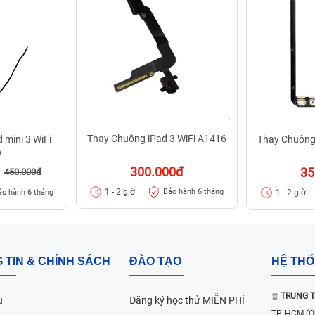
Thay Chuông iPad 3 WiFi A1416
 mini 3 WiFi
Thay Chuông
9
300.000đ
35
450.000đ
1 - 2 giờ
Bảo hành 6 tháng
1 - 2 giờ
ảo hành 6 tháng
 TIN & CHÍNH SÁCH
ĐÀO TẠO
HỆ TH
TRUNG T
u
Đăng ký học thử MIỄN PHÍ
TP. HCM
(Q