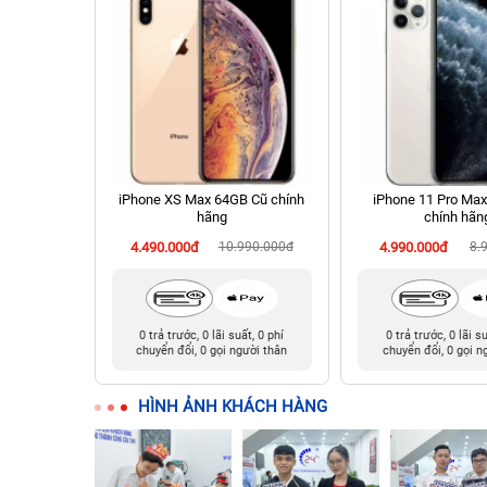
2.9 inch
iPhone XS Max 64GB Cũ chính
iPhone 11 Pro Ma
ính hãng
hãng
chính hãn
990.000đ
4.490.000đ
10.990.000đ
4.990.000đ
8.
t, 0 phí
0 trả trước, 0 lãi suất, 0 phí
0 trả trước, 0 lãi s
ười thân
chuyển đổi, 0 gọi người thân
chuyển đổi, 0 gọi n
HÌNH ẢNH KHÁCH HÀNG