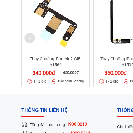
Thay Chuông iPad Air 2 WiFi
Thay Chuông iPad
A1566
A159
340.000đ
350.000đ
650.000đ
1 - 2 giờ
1 - 2 giờ
Bảo hành 6 tháng
B
THÔNG TIN LIÊN HỆ
THÔNG
1900.0213
Tổng đài mua hàng:
Giới thiệ
1900.0213