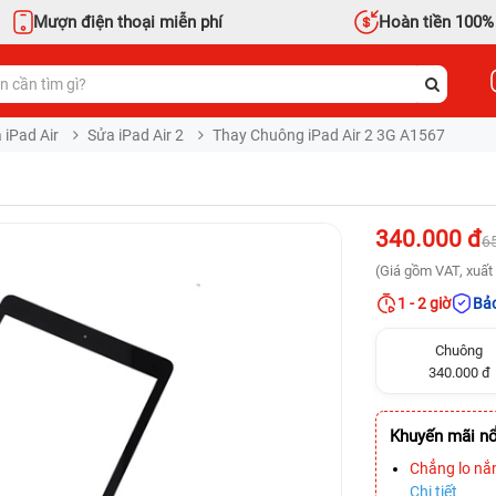
Mượn điện thoại miễn phí
Hoàn tiền 100%
 iPad Air
Sửa iPad Air 2
Thay Chuông iPad Air 2 3G A1567
340.000 đ
6
(Giá gồm VAT, xuất 
1 - 2 giờ
Bảo
Chuông
340.000 đ
Khuyến mãi nổ
Chẳng lo nắ
Chi tiết