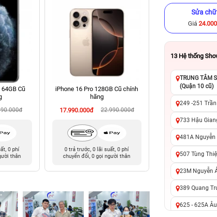
Sửa chữ
Giá
24.00
13
Hệ thống Sh
TRUNG TÂM SỬ
(Quận 10 cũ)
x 64GB Cũ
iPhone 16 Pro 128GB Cũ chính
iPhone 8 64GB Cũ 
g
hãng
249 -251 Trần
990.000đ
17.990.000đ
22.990.000đ
2.990.000đ
5
733 Hậu Giang
481A Nguyễn T
uất, 0 phí
0 trả trước, 0 lãi suất, 0 phí
0 trả trước, 0 lãi 
507 Tùng Thiệ
gười thân
chuyển đổi, 0 gọi người thân
chuyển đổi, 0 gọi 
23M Nguyễn Ản
389 Quang Tru
625 - 625A Âu