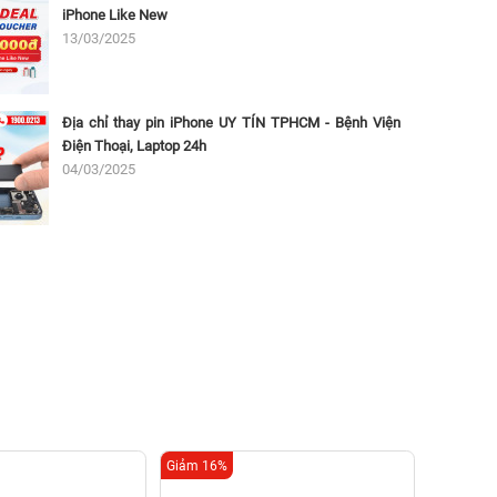
iPhone Like New
13/03/2025
Địa chỉ thay pin iPhone UY TÍN TPHCM - Bệnh Viện
Điện Thoại, Laptop 24h
04/03/2025
Giảm 16%
Giảm 16%
Thay 