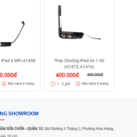
40
1 - 
 iPad 4 WiFi A1458
Thay Chuông iPad Air 1 3G
(A1475, A1476)
0.000đ
400.000đ
480.000đ
1 - 2 giờ
Bảo hành 6 tháng
Bảo hành 6 tháng
ỐNG SHOWROOM
ÂM SỬA CHỮA - QUẬN 10:
260 Đường 3 Tháng 2, Phường Hòa Hưng,
uận 10 cũ)