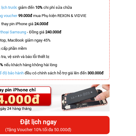
 lịch trước
giảm đến
10%
chi phí sửa chữa
g voucher
99.000đ
mua Phụ kiện REXON & VIDVIE
T
thay pin iPhone giá
24.000đ
n thoại Samsung
- Đồng giá
240.000đ
top, MacBook giảm ngay 45%
 cấp phần mềm
tra, vệ sinh và báo lỗi thiết bị
0%
nếu khách hàng không hài lòng
ế độ bảo hành
đều có chính sách hỗ trợ giá lên đến
300.000đ
Đặt lịch ngay
(Tặng Voucher 10% tối đa 50.000đ)
-6.500.000đ
-5.500.000đ