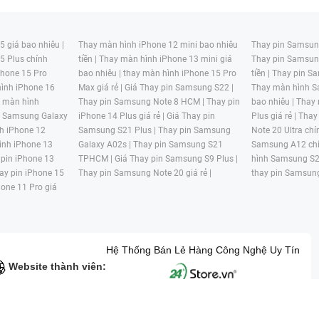
 giá bao nhiêu |
Thay màn hình iPhone 12 mini bao nhiêu
Thay pin Samsung
5 Plus chính
tiền |
Thay màn hình iPhone 13 mini giá
Thay pin Samsun
hone 15 Pro
bao nhiêu |
thay màn hình iPhone 15 Pro
tiền |
Thay pin Sa
ình iPhone 16
Max giá rẻ |
Giá Thay pin Samsung S22 |
Thay màn hình S
y màn hình
Thay pin Samsung Note 8 HCM |
Thay pin
bao nhiêu |
Thay
n Samsung Galaxy
iPhone 14 Plus giá rẻ |
Giá Thay pin
Plus giá rẻ |
Thay
h iPhone 12
Samsung S21 Plus |
Thay pin Samsung
Note 20 Ultra chí
ình iPhone 13
Galaxy A02s |
Thay pin Samsung S21
Samsung A12 chí
 pin iPhone 13
TPHCM |
Giá Thay pin Samsung S9 Plus |
hình Samsung S2
ay pin iPhone 15
Thay pin Samsung Note 20 giá rẻ |
thay pin Samsung
hone 11 Pro giá
Hệ Thống Bán Lẻ Hàng Công Nghệ Uy Tín
Website thành viên:
G MẠI HAI BỐN GIỜ Mã số thuế: 0305245702 Địa chỉ: 122/12G Tạ uyê