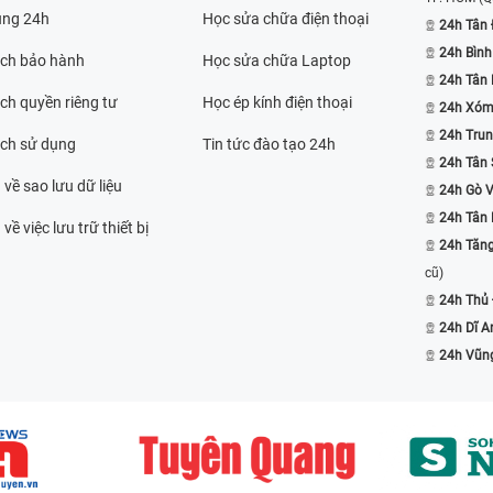
ụng 24h
Học sửa chữa điện thoại
24h Tân 
24h Bình
ách bảo hành
Học sửa chữa Laptop
24h Tân
ch quyền riêng tư
Học ép kính điện thoại
24h Xóm
24h Trun
ách sử dụng
Tin tức đào tạo 24h
24h Tân 
 về sao lưu dữ liệu
24h Gò 
24h Tân
về việc lưu trữ thiết bị
24h Tăn
cũ)
24h Thủ
24h Dĩ A
24h Vũn