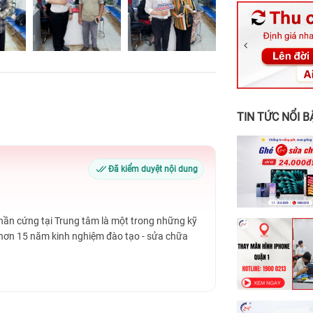
326 Lê Văn Vi
256 Võ Văn Ng
70 Nguyễn An 
24h Vũng Tàu:
198 Hoàng Văn
TIN TỨC NỔI B
Đã kiểm duyệt nội dung
Phần cứng tại Trung tâm là một trong những kỹ
 hơn 15 năm kinh nghiệm đào tạo - sửa chữa