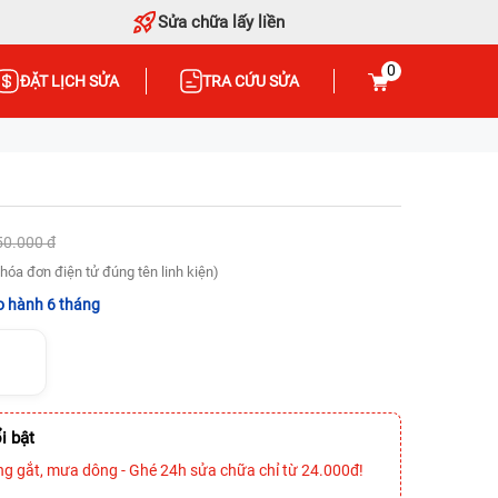
Sửa chữa lấy liền
0
ĐẶT LỊCH SỬA
TRA CỨU SỬA
50.000 đ
hóa đơn điện tử đúng tên linh kiện)
 hành 6 tháng
i bật
ng gắt, mưa dông - Ghé 24h sửa chữa chỉ từ 24.000đ!