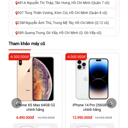
481A Nguyễn Thị Thập, Tân Hưng, Hồ Chí Minh (Quận 7 cũ)
507 Tùng Thiện Vương, Xóm Củi, Hồ Chí Minh (Quận 8 cũ)
23M Nguyễn Ảnh Thủ, Trung Mỹ Tây, Hồ Chí Minh (Q.12 cũ)
389 Quang Trung, Gò Vấp, Hồ Chí Minh (Q. Gò Vấp cũ)
625 - 625A Âu Cơ, Tân Phú, Hồ Chí Minh (Quận Tân Phú cũ)
Tham khảo máy cũ
326 Lê Văn Việt, Tăng Nhơn Phú, Hồ Chí Minh (Q.9 TP. Thủ
-6.500.000đ
-4.000.000đ
-4
Đức cũ)
256 Võ Văn Ngân, Thủ Đức, Hồ Chí Minh (Bình Thọ, TP. Thủ
Đức Cũ)
70 Nguyễn An Ninh, Dĩ An, Hồ Chí Minh (Bình Dương Cũ)
24h Vũng Tàu: 162A Ba Cu, Vũng Tàu, Hồ Chí Minh (TP. Vũng
Tàu cũ)
iPhone XS Max 64GB Cũ
iPhone 14 Pro 256GB Cũ
198 Hoàng Văn Thụ, Tân Sơn Nhất, Hồ Chí Minh (Tân Bình
chính hãng
chính hãng
cũ)
4.490.000đ
12.990.000đ
10.990.000đ
16.990.000đ