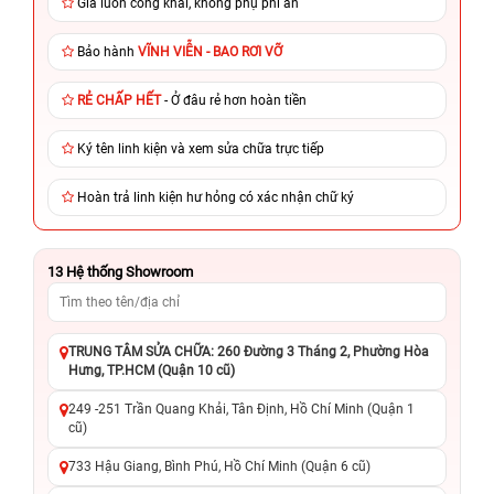
Giá luôn công khai, không phụ phí ẩn
Bảo hành
VĨNH VIỄN - BAO RƠI VỠ
RẺ CHẤP HẾT
- Ở đâu rẻ hơn hoàn tiền
Ký tên linh kiện và xem sửa chữa trực tiếp
Hoàn trả linh kiện hư hỏng có xác nhận chữ ký
13
Hệ thống Showroom
TRUNG TÂM SỬA CHỮA: 260 Đường 3 Tháng 2, Phường Hòa
Hưng, TP.HCM (Quận 10 cũ)
249 -251 Trần Quang Khải, Tân Định, Hồ Chí Minh (Quận 1
cũ)
733 Hậu Giang, Bình Phú, Hồ Chí Minh (Quận 6 cũ)