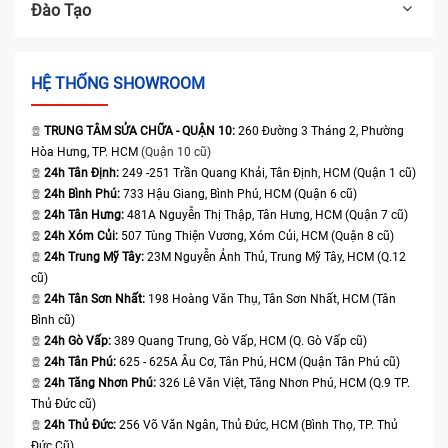
Đào Tạo
HỆ THỐNG SHOWROOM
TRUNG TÂM SỬA CHỮA - QUẬN 10:
260 Đường 3 Tháng 2, Phường
Hòa Hưng, TP. HCM
(Quận 10 cũ)
24h Tân Định:
249 -251 Trần Quang Khải, Tân Định, HCM (Quận 1 cũ)
24h Bình Phú:
733 Hậu Giang, Bình Phú, HCM (Quận 6 cũ)
24h Tân Hưng:
481A Nguyễn Thị Thập, Tân Hưng, HCM (Quận 7 cũ)
24h Xóm Củi:
507 Tùng Thiện Vương, Xóm Củi, HCM (Quận 8 cũ)
24h Trung Mỹ Tây:
23M Nguyễn Ảnh Thủ, Trung Mỹ Tây, HCM (Q.12
cũ)
24h Tân Sơn Nhất:
198 Hoàng Văn Thụ, Tân Sơn Nhất, HCM (Tân
Bình cũ)
24h Gò Vấp:
389 Quang Trung, Gò Vấp, HCM (Q. Gò Vấp cũ)
24h Tân Phú:
625 - 625A Âu Cơ, Tân Phú, HCM (Quận Tân Phú cũ)
24h Tăng Nhơn Phú:
326 Lê Văn Việt, Tăng Nhơn Phú, HCM (Q.9 TP.
Thủ Đức cũ)
24h Thủ Đức:
256 Võ Văn Ngân, Thủ Đức, HCM (Bình Thọ, TP. Thủ
Đức Cũ)