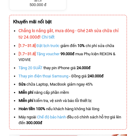
iPad
500.000 đ
Khuyến mãi nổi bật
Chẳng lo nắng gắt, mưa dông - Ghé 24h sửa chữa chỉ
từ 24.000đ!
Chi tiết
[1.7–31.8]
Đặt lịch trước
giảm đến
10%
chi phí sửa chữa
[1.7–31.8]
Tặng voucher
99.000đ
mua Phụ kiện REXON &
VIDVIE
Tặng 20 SUẤT
thay pin iPhone giá
24.000đ
Thay pin điện thoại Samsung
- Đồng giá
240.000đ
Sửa
chữa Laptop, MacBook giảm ngay 45%
Miễn phí
nâng cấp phần mềm
Miễn phí
kiểm tra, vệ sinh và báo lỗi thiết bị
Hoàn tiền 100%
nếu khách hàng không hài lòng
Máy ngoài
Chế độ bảo hành
đều có chính sách hỗ trợ giá lên
đến
300.000đ