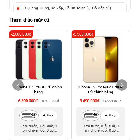
389 Quang Trung, Gò Vấp, Hồ Chí Minh (Q. Gò Vấp cũ)
625 - 625A Âu Cơ, Tân Phú, Hồ Chí Minh (Quận Tân Phú cũ)
Tham khảo máy cũ
326 Lê Văn Việt, Tăng Nhơn Phú, Hồ Chí Minh (Q.9 TP. Thủ
-2.600.000đ
-5.500.000đ
-6
Đức cũ)
256 Võ Văn Ngân, Thủ Đức, Hồ Chí Minh (Bình Thọ, TP. Thủ
Đức Cũ)
70 Nguyễn An Ninh, Dĩ An, Hồ Chí Minh (Bình Dương Cũ)
24h Vũng Tàu: 162A Ba Cu, Vũng Tàu, Hồ Chí Minh (TP. Vũng
Tàu cũ)
iPhone 12 128GB Cũ chính
iPhone 13 Pro Max 128GB
198 Hoàng Văn Thụ, Tân Sơn Nhất, Hồ Chí Minh (Tân Bình
hãng
Cũ chính hãng
cũ)
6.390.000đ
9.490.000đ
8.990.000đ
14.990.000đ
0 trả trước, 0 lãi suất, 0
0 trả trước, 0 lãi suất, 0
phí chuyển đổi, 0 gọi
phí chuyển đổi, 0 gọi
người thân
người thân