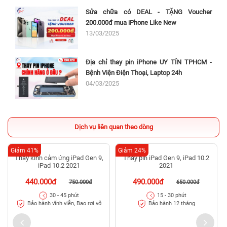
Sửa chữa có DEAL - TẶNG Voucher
200.000đ mua iPhone Like New
13/03/2025
Địa chỉ thay pin iPhone UY TÍN TPHCM -
Bệnh Viện Điện Thoại, Laptop 24h
04/03/2025
Dịch vụ liên quan theo dòng
Giảm 41%
Giảm 24%
Thay kính cảm ứng iPad Gen 9,
Thay pin iPad Gen 9, iPad 10.2
iPad 10.2 2021
2021
440.000đ
490.000đ
750.000đ
650.000đ
30 - 45 phút
15 - 30 phút
Bảo hành vĩnh viễn, Bao rơi vỡ
Bảo hành 12 tháng