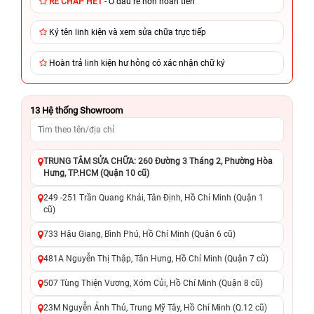
RẺ CHẤP HẾT
- Ở đâu rẻ hơn hoàn tiền
Ký tên linh kiện và xem sửa chữa trực tiếp
Hoàn trả linh kiện hư hỏng có xác nhận chữ ký
13
Hệ thống Showroom
TRUNG TÂM SỬA CHỮA: 260 Đường 3 Tháng 2, Phường Hòa
Hưng, TP.HCM (Quận 10 cũ)
249 -251 Trần Quang Khải, Tân Định, Hồ Chí Minh (Quận 1
cũ)
733 Hậu Giang, Bình Phú, Hồ Chí Minh (Quận 6 cũ)
481A Nguyễn Thị Thập, Tân Hưng, Hồ Chí Minh (Quận 7 cũ)
507 Tùng Thiện Vương, Xóm Củi, Hồ Chí Minh (Quận 8 cũ)
23M Nguyễn Ảnh Thủ, Trung Mỹ Tây, Hồ Chí Minh (Q.12 cũ)