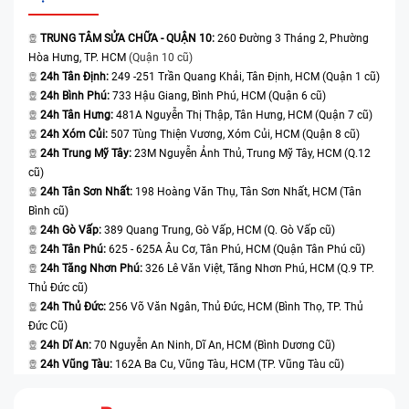
TRUNG TÂM SỬA CHỮA - QUẬN 10:
260 Đường 3 Tháng 2, Phường
Hòa Hưng, TP. HCM
(Quận 10 cũ)
24h Tân Định:
249 -251 Trần Quang Khải, Tân Định, HCM (Quận 1 cũ)
24h Bình Phú:
733 Hậu Giang, Bình Phú, HCM (Quận 6 cũ)
24h Tân Hưng:
481A Nguyễn Thị Thập, Tân Hưng, HCM (Quận 7 cũ)
24h Xóm Củi:
507 Tùng Thiện Vương, Xóm Củi, HCM (Quận 8 cũ)
24h Trung Mỹ Tây:
23M Nguyễn Ảnh Thủ, Trung Mỹ Tây, HCM (Q.12
cũ)
24h Tân Sơn Nhất:
198 Hoàng Văn Thụ, Tân Sơn Nhất, HCM (Tân
Bình cũ)
24h Gò Vấp:
389 Quang Trung, Gò Vấp, HCM (Q. Gò Vấp cũ)
24h Tân Phú:
625 - 625A Âu Cơ, Tân Phú, HCM (Quận Tân Phú cũ)
24h Tăng Nhơn Phú:
326 Lê Văn Việt, Tăng Nhơn Phú, HCM (Q.9 TP.
Thủ Đức cũ)
24h Thủ Đức:
256 Võ Văn Ngân, Thủ Đức, HCM (Bình Thọ, TP. Thủ
Đức Cũ)
24h Dĩ An:
70 Nguyễn An Ninh, Dĩ An, HCM (Bình Dương Cũ)
24h Vũng Tàu:
162A Ba Cu, Vũng Tàu, HCM (TP. Vũng Tàu cũ)