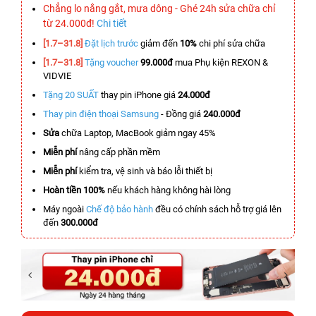
Chẳng lo nắng gắt, mưa dông - Ghé 24h sửa chữa chỉ
từ 24.000đ!
Chi tiết
[1.7–31.8]
Đặt lịch trước
giảm đến
10%
chi phí sửa chữa
[1.7–31.8]
Tặng voucher
99.000đ
mua Phụ kiện REXON &
VIDVIE
Tặng 20 SUẤT
thay pin iPhone giá
24.000đ
Thay pin điện thoại Samsung
- Đồng giá
240.000đ
Sửa
chữa Laptop, MacBook giảm ngay 45%
Miễn phí
nâng cấp phần mềm
Miễn phí
kiểm tra, vệ sinh và báo lỗi thiết bị
Hoàn tiền 100%
nếu khách hàng không hài lòng
Máy ngoài
Chế độ bảo hành
đều có chính sách hỗ trợ giá lên
đến
300.000đ