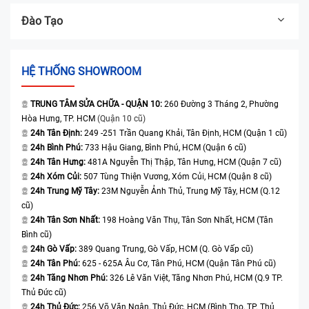
Đào Tạo
HỆ THỐNG SHOWROOM
TRUNG TÂM SỬA CHỮA - QUẬN 10:
260 Đường 3 Tháng 2, Phường
Hòa Hưng, TP. HCM
(Quận 10 cũ)
24h Tân Định:
249 -251 Trần Quang Khải, Tân Định, HCM (Quận 1 cũ)
24h Bình Phú:
733 Hậu Giang, Bình Phú, HCM (Quận 6 cũ)
24h Tân Hưng:
481A Nguyễn Thị Thập, Tân Hưng, HCM (Quận 7 cũ)
24h Xóm Củi:
507 Tùng Thiện Vương, Xóm Củi, HCM (Quận 8 cũ)
24h Trung Mỹ Tây:
23M Nguyễn Ảnh Thủ, Trung Mỹ Tây, HCM (Q.12
cũ)
24h Tân Sơn Nhất:
198 Hoàng Văn Thụ, Tân Sơn Nhất, HCM (Tân
Bình cũ)
24h Gò Vấp:
389 Quang Trung, Gò Vấp, HCM (Q. Gò Vấp cũ)
24h Tân Phú:
625 - 625A Âu Cơ, Tân Phú, HCM (Quận Tân Phú cũ)
24h Tăng Nhơn Phú:
326 Lê Văn Việt, Tăng Nhơn Phú, HCM (Q.9 TP.
Thủ Đức cũ)
24h Thủ Đức:
256 Võ Văn Ngân, Thủ Đức, HCM (Bình Thọ, TP. Thủ