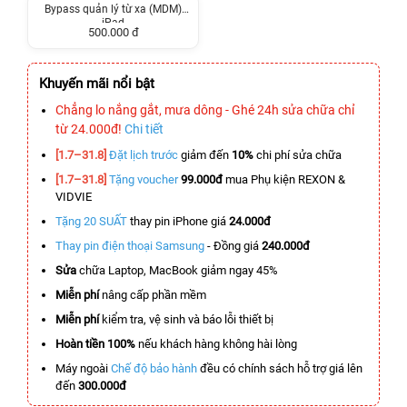
Bypass quản lý từ xa (MDM)
iPad
500.000 đ
Khuyến mãi nổi bật
Chẳng lo nắng gắt, mưa dông - Ghé 24h sửa chữa chỉ
từ 24.000đ!
Chi tiết
[1.7–31.8]
Đặt lịch trước
giảm đến
10%
chi phí sửa chữa
[1.7–31.8]
Tặng voucher
99.000đ
mua Phụ kiện REXON &
VIDVIE
Tặng 20 SUẤT
thay pin iPhone giá
24.000đ
Thay pin điện thoại Samsung
- Đồng giá
240.000đ
Sửa
chữa Laptop, MacBook giảm ngay 45%
Miễn phí
nâng cấp phần mềm
Miễn phí
kiểm tra, vệ sinh và báo lỗi thiết bị
Hoàn tiền 100%
nếu khách hàng không hài lòng
Máy ngoài
Chế độ bảo hành
đều có chính sách hỗ trợ giá lên
đến
300.000đ