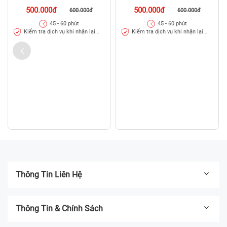
Bypass quản lý từ xa (MDM)
Bypass quản lý từ xa (MDM)
iPad Gen 7
iPad Gen 8
500.000đ
500.000đ
600.000đ
600.000đ
45 - 60 phút
45 - 60 phút
Kiểm tra dịch vụ khi nhận lại
Kiểm tra dịch vụ khi nhận lại
máy
máy
Thông Tin Liên Hệ
Thông Tin & Chính Sách