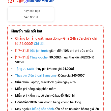
1 - 2 giờ
Bảo hành vĩnh viễn
Thay cáp sạc
590.000 đ
Khuyến mãi nổi bật
Chẳng lo nắng gắt, mưa dông - Ghé 24h sửa chữa chỉ
từ 24.000đ!
Chi tiết
[1.7–31.8]
Đặt lịch trước
giảm đến
10%
chi phí sửa chữa
[1.7–31.8]
Tặng voucher
99.000đ
mua Phụ kiện REXON &
VIDVIE
Tặng 20 SUẤT
thay pin iPhone giá
24.000đ
Thay pin điện thoại Samsung
- Đồng giá
240.000đ
Sửa
chữa Laptop, MacBook giảm ngay 45%
Miễn phí
nâng cấp phần mềm
Miễn phí
kiểm tra, vệ sinh và báo lỗi thiết bị
Hoàn tiền 100%
nếu khách hàng không hài lòng
Máy ngoài
Chế độ bảo hành
đều có chính sách hỗ trợ giá lên