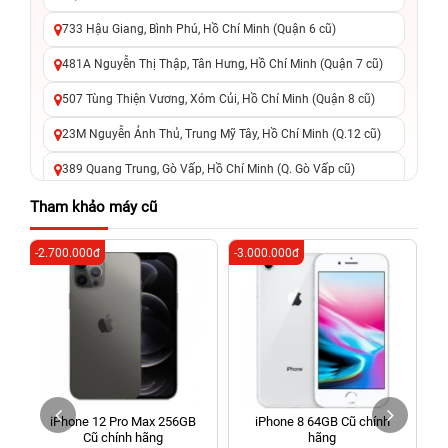
733 Hậu Giang, Bình Phú, Hồ Chí Minh (Quận 6 cũ)
481A Nguyễn Thị Thập, Tân Hưng, Hồ Chí Minh (Quận 7 cũ)
507 Tùng Thiện Vương, Xóm Củi, Hồ Chí Minh (Quận 8 cũ)
23M Nguyễn Ảnh Thủ, Trung Mỹ Tây, Hồ Chí Minh (Q.12 cũ)
389 Quang Trung, Gò Vấp, Hồ Chí Minh (Q. Gò Vấp cũ)
625 - 625A Âu Cơ, Tân Phú, Hồ Chí Minh (Quận Tân Phú cũ)
Tham khảo máy cũ
326 Lê Văn Việt, Tăng Nhơn Phú, Hồ Chí Minh (Q.9 TP. Thủ
-2.700.000đ
-3.000.000đ
-4
Đức cũ)
256 Võ Văn Ngân, Thủ Đức, Hồ Chí Minh (Bình Thọ, TP. Thủ
Đức Cũ)
70 Nguyễn An Ninh, Dĩ An, Hồ Chí Minh (Bình Dương Cũ)
24h Vũng Tàu: 162A Ba Cu, Vũng Tàu, Hồ Chí Minh (TP. Vũng
Tàu cũ)
iPhone 12 Pro Max 256GB
iPhone 8 64GB Cũ chính
198 Hoàng Văn Thụ, Tân Sơn Nhất, Hồ Chí Minh (Tân Bình
Cũ chính hãng
hãng
cũ)