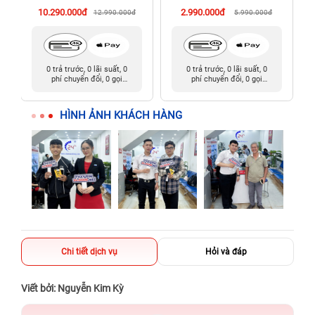
10.290.000đ
2.990.000đ
12.990.000đ
5.990.000đ
0 trả trước, 0 lãi suất, 0
0 trả trước, 0 lãi suất, 0
phí chuyển đổi, 0 gọi
phí chuyển đổi, 0 gọi
người thân
người thân
HÌNH ẢNH KHÁCH HÀNG
Chi tiết dịch vụ
Hỏi và đáp
Viết bởi: Nguyễn Kim Kỳ