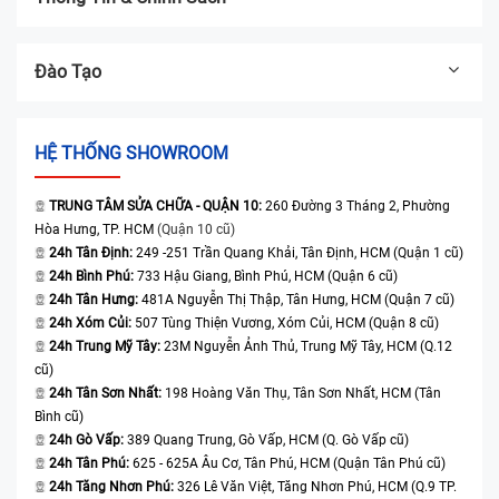
Đào Tạo
HỆ THỐNG SHOWROOM
TRUNG TÂM SỬA CHỮA - QUẬN 10:
260 Đường 3 Tháng 2, Phường
Hòa Hưng, TP. HCM
(Quận 10 cũ)
24h Tân Định:
249 -251 Trần Quang Khải, Tân Định, HCM (Quận 1 cũ)
24h Bình Phú:
733 Hậu Giang, Bình Phú, HCM (Quận 6 cũ)
24h Tân Hưng:
481A Nguyễn Thị Thập, Tân Hưng, HCM (Quận 7 cũ)
24h Xóm Củi:
507 Tùng Thiện Vương, Xóm Củi, HCM (Quận 8 cũ)
24h Trung Mỹ Tây:
23M Nguyễn Ảnh Thủ, Trung Mỹ Tây, HCM (Q.12
cũ)
24h Tân Sơn Nhất:
198 Hoàng Văn Thụ, Tân Sơn Nhất, HCM (Tân
Bình cũ)
24h Gò Vấp:
389 Quang Trung, Gò Vấp, HCM (Q. Gò Vấp cũ)
24h Tân Phú:
625 - 625A Âu Cơ, Tân Phú, HCM (Quận Tân Phú cũ)
24h Tăng Nhơn Phú:
326 Lê Văn Việt, Tăng Nhơn Phú, HCM (Q.9 TP.