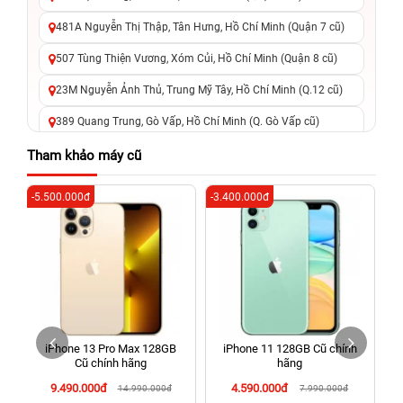
481A Nguyễn Thị Thập, Tân Hưng, Hồ Chí Minh (Quận 7 cũ)
507 Tùng Thiện Vương, Xóm Củi, Hồ Chí Minh (Quận 8 cũ)
23M Nguyễn Ảnh Thủ, Trung Mỹ Tây, Hồ Chí Minh (Q.12 cũ)
389 Quang Trung, Gò Vấp, Hồ Chí Minh (Q. Gò Vấp cũ)
625 - 625A Âu Cơ, Tân Phú, Hồ Chí Minh (Quận Tân Phú cũ)
Tham khảo máy cũ
326 Lê Văn Việt, Tăng Nhơn Phú, Hồ Chí Minh (Q.9 TP. Thủ
-5.500.000đ
-3.400.000đ
-4
Đức cũ)
256 Võ Văn Ngân, Thủ Đức, Hồ Chí Minh (Bình Thọ, TP. Thủ
Đức Cũ)
70 Nguyễn An Ninh, Dĩ An, Hồ Chí Minh (Bình Dương Cũ)
24h Vũng Tàu: 162A Ba Cu, Vũng Tàu, Hồ Chí Minh (TP. Vũng
Tàu cũ)
iPhone 13 Pro Max 128GB
iPhone 11 128GB Cũ chính
198 Hoàng Văn Thụ, Tân Sơn Nhất, Hồ Chí Minh (Tân Bình
Cũ chính hãng
hãng
cũ)
9.490.000đ
4.590.000đ
14.990.000đ
7.990.000đ