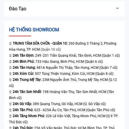
Đào Tạo
HỆ THỐNG SHOWROOM
TRUNG TÂM SỬA CHỮA - QUẬN 10:
260 Đường 3 Tháng 2, Phường
Hòa Hưng, TP. HCM
(Quận 10 cũ)
24h Tân Định:
249 -251 Trần Quang Khải, Tân Định, HCM (Quận 1 cũ)
24h Bình Phú:
733 Hậu Giang, Bình Phú, HCM (Quận 6 cũ)
24h Tân Hưng:
481A Nguyễn Thị Thập, Tân Hưng, HCM (Quận 7 cũ)
24h Xóm Củi:
507 Tùng Thiện Vương, Xóm Củi, HCM (Quận 8 cũ)
24h Trung Mỹ Tây:
23M Nguyễn Ảnh Thủ, Trung Mỹ Tây, HCM (Q.12
cũ)
24h Tân Sơn Nhất:
198 Hoàng Văn Thụ, Tân Sơn Nhất, HCM (Tân
Bình cũ)
24h Gò Vấp:
389 Quang Trung, Gò Vấp, HCM (Q. Gò Vấp cũ)
24h Tân Phú:
625 - 625A Âu Cơ, Tân Phú, HCM (Quận Tân Phú cũ)
24h Tăng Nhơn Phú:
326 Lê Văn Việt, Tăng Nhơn Phú, HCM (Q.9 TP.
Thủ Đức cũ)
24h Thủ Đức:
256 Võ Văn Ngân, Thủ Đức, HCM (Bình Thọ, TP. Thủ