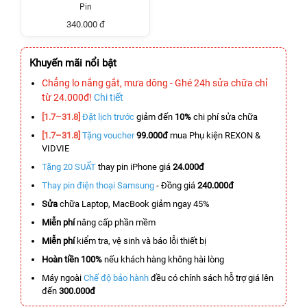
Pin
340.000 đ
Khuyến mãi nổi bật
Chẳng lo nắng gắt, mưa dông - Ghé 24h sửa chữa chỉ
từ 24.000đ!
Chi tiết
[1.7–31.8]
Đặt lịch trước
giảm đến
10%
chi phí sửa chữa
[1.7–31.8]
Tặng voucher
99.000đ
mua Phụ kiện REXON &
VIDVIE
Tặng 20 SUẤT
thay pin iPhone giá
24.000đ
Thay pin điện thoại Samsung
- Đồng giá
240.000đ
Sửa
chữa Laptop, MacBook giảm ngay 45%
Miễn phí
nâng cấp phần mềm
Miễn phí
kiểm tra, vệ sinh và báo lỗi thiết bị
Hoàn tiền 100%
nếu khách hàng không hài lòng
Máy ngoài
Chế độ bảo hành
đều có chính sách hỗ trợ giá lên
đến
300.000đ