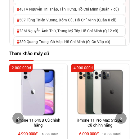
481A Nguyễn Thị Thập, Tân Hưng, Hồ Chí Minh (Quận 7 cũ)
507 Tùng Thiện Vương, Xóm Củi, Hồ Chí Minh (Quận 8 cũ)
23M Nguyễn Ảnh Thủ, Trung Mỹ Tây, Hồ Chí Minh (Q.12 cũ)
389 Quang Trung, Gò Vấp, Hồ Chí Minh (Q. Gò Vấp cũ)
625 - 625A Âu Cơ, Tân Phú, Hồ Chí Minh (Quận Tân Phú cũ)
Tham khảo máy cũ
326 Lê Văn Việt, Tăng Nhơn Phú, Hồ Chí Minh (Q.9 TP. Thủ
-2.000.000đ
-4.900.000đ
-3
Đức cũ)
256 Võ Văn Ngân, Thủ Đức, Hồ Chí Minh (Bình Thọ, TP. Thủ
Đức Cũ)
70 Nguyễn An Ninh, Dĩ An, Hồ Chí Minh (Bình Dương Cũ)
24h Vũng Tàu: 162A Ba Cu, Vũng Tàu, Hồ Chí Minh (TP. Vũng
Tàu cũ)
iPhone 11 64GB Cũ chính
iPhone 11 Pro Max 512GB
198 Hoàng Văn Thụ, Tân Sơn Nhất, Hồ Chí Minh (Tân Bình
hãng
Cũ chính hãng
cũ)
4.990.000đ
6.090.000đ
6.990.000đ
10.990.000đ