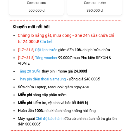
Camera sau
Camera trước
500.000 đ
390.000 đ
Khuyến mãi nổi bật
Chẳng lo nắng gắt, mưa dông - Ghé 24h sửa chữa chỉ
từ 24.000đ!
Chi tiết
[1.7–31.8]
Đặt lịch trước
giảm đến
10%
chi phí sửa chữa
[1.7–31.8]
Tặng voucher
99.000đ
mua Phụ kiện REXON &
VIDVIE
Tặng 20 SUẤT
thay pin iPhone giá
24.000đ
Thay pin điện thoại Samsung
- Đồng giá
240.000đ
Sửa
chữa Laptop, MacBook giảm ngay 45%
Miễn phí
nâng cấp phần mềm
Miễn phí
kiểm tra, vệ sinh và báo lỗi thiết bị
Hoàn tiền 100%
nếu khách hàng không hài lòng
Máy ngoài
Chế độ bảo hành
đều có chính sách hỗ trợ giá lên
đến
300.000đ