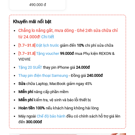
490.000 đ
Khuyến mãi nổi bật
Chẳng lo nắng gắt, mưa dông - Ghé 24h sửa chữa chỉ
từ 24.000đ!
Chi tiết
[1.7–31.8]
Đặt lịch trước
giảm đến
10%
chi phí sửa chữa
[1.7–31.8]
Tặng voucher
99.000đ
mua Phụ kiện REXON &
VIDVIE
Tặng 20 SUẤT
thay pin iPhone giá
24.000đ
Thay pin điện thoại Samsung
- Đồng giá
240.000đ
Sửa
chữa Laptop, MacBook giảm ngay 45%
Miễn phí
nâng cấp phần mềm
Miễn phí
kiểm tra, vệ sinh và báo lỗi thiết bị
Hoàn tiền 100%
nếu khách hàng không hài lòng
Máy ngoài
Chế độ bảo hành
đều có chính sách hỗ trợ giá lên
đến
300.000đ