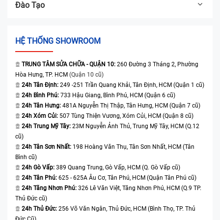
Đào Tạo
HỆ THỐNG SHOWROOM
TRUNG TÂM SỬA CHỮA - QUẬN 10:
260 Đường 3 Tháng 2, Phường
Hòa Hưng, TP. HCM
(Quận 10 cũ)
24h Tân Định:
249 -251 Trần Quang Khải, Tân Định, HCM (Quận 1 cũ)
24h Bình Phú:
733 Hậu Giang, Bình Phú, HCM (Quận 6 cũ)
24h Tân Hưng:
481A Nguyễn Thị Thập, Tân Hưng, HCM (Quận 7 cũ)
24h Xóm Củi:
507 Tùng Thiện Vương, Xóm Củi, HCM (Quận 8 cũ)
24h Trung Mỹ Tây:
23M Nguyễn Ảnh Thủ, Trung Mỹ Tây, HCM (Q.12
cũ)
24h Tân Sơn Nhất:
198 Hoàng Văn Thụ, Tân Sơn Nhất, HCM (Tân
Bình cũ)
24h Gò Vấp:
389 Quang Trung, Gò Vấp, HCM (Q. Gò Vấp cũ)
24h Tân Phú:
625 - 625A Âu Cơ, Tân Phú, HCM (Quận Tân Phú cũ)
24h Tăng Nhơn Phú:
326 Lê Văn Việt, Tăng Nhơn Phú, HCM (Q.9 TP.
Thủ Đức cũ)
24h Thủ Đức:
256 Võ Văn Ngân, Thủ Đức, HCM (Bình Thọ, TP. Thủ
Đức Cũ)