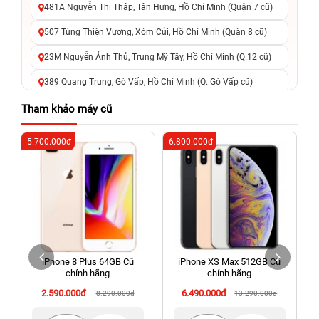
481A Nguyễn Thị Thập, Tân Hưng, Hồ Chí Minh (Quận 7 cũ)
507 Tùng Thiện Vương, Xóm Củi, Hồ Chí Minh (Quận 8 cũ)
23M Nguyễn Ảnh Thủ, Trung Mỹ Tây, Hồ Chí Minh (Q.12 cũ)
389 Quang Trung, Gò Vấp, Hồ Chí Minh (Q. Gò Vấp cũ)
625 - 625A Âu Cơ, Tân Phú, Hồ Chí Minh (Quận Tân Phú cũ)
Tham khảo máy cũ
326 Lê Văn Việt, Tăng Nhơn Phú, Hồ Chí Minh (Q.9 TP. Thủ
-5.700.000đ
-6.800.000đ
-3
Đức cũ)
256 Võ Văn Ngân, Thủ Đức, Hồ Chí Minh (Bình Thọ, TP. Thủ
Đức Cũ)
70 Nguyễn An Ninh, Dĩ An, Hồ Chí Minh (Bình Dương Cũ)
24h Vũng Tàu: 162A Ba Cu, Vũng Tàu, Hồ Chí Minh (TP. Vũng
Tàu cũ)
iPhone 8 Plus 64GB Cũ
iPhone XS Max 512GB Cũ
198 Hoàng Văn Thụ, Tân Sơn Nhất, Hồ Chí Minh (Tân Bình
chính hãng
chính hãng
cũ)
2.590.000đ
6.490.000đ
8.290.000đ
13.290.000đ