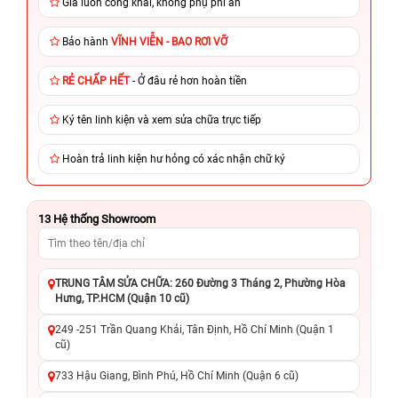
Giá luôn công khai, không phụ phí ẩn
Bảo hành
VĨNH VIỄN - BAO RƠI VỠ
RẺ CHẤP HẾT
- Ở đâu rẻ hơn hoàn tiền
Ký tên linh kiện và xem sửa chữa trực tiếp
Hoàn trả linh kiện hư hỏng có xác nhận chữ ký
13
Hệ thống Showroom
TRUNG TÂM SỬA CHỮA: 260 Đường 3 Tháng 2, Phường Hòa
Hưng, TP.HCM (Quận 10 cũ)
249 -251 Trần Quang Khải, Tân Định, Hồ Chí Minh (Quận 1
cũ)
733 Hậu Giang, Bình Phú, Hồ Chí Minh (Quận 6 cũ)