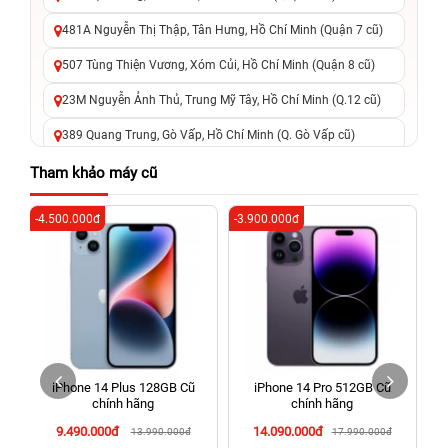
481A Nguyễn Thị Thập, Tân Hưng, Hồ Chí Minh (Quận 7 cũ)
507 Tùng Thiện Vương, Xóm Củi, Hồ Chí Minh (Quận 8 cũ)
23M Nguyễn Ảnh Thủ, Trung Mỹ Tây, Hồ Chí Minh (Q.12 cũ)
389 Quang Trung, Gò Vấp, Hồ Chí Minh (Q. Gò Vấp cũ)
625 - 625A Âu Cơ, Tân Phú, Hồ Chí Minh (Quận Tân Phú cũ)
Tham khảo máy cũ
326 Lê Văn Việt, Tăng Nhơn Phú, Hồ Chí Minh (Q.9 TP. Thủ
-4.500.000đ
-3.900.000đ
-6
Đức cũ)
256 Võ Văn Ngân, Thủ Đức, Hồ Chí Minh (Bình Thọ, TP. Thủ
Đức Cũ)
70 Nguyễn An Ninh, Dĩ An, Hồ Chí Minh (Bình Dương Cũ)
24h Vũng Tàu: 162A Ba Cu, Vũng Tàu, Hồ Chí Minh (TP. Vũng
Tàu cũ)
iPhone 14 Plus 128GB Cũ
iPhone 14 Pro 512GB Cũ
198 Hoàng Văn Thụ, Tân Sơn Nhất, Hồ Chí Minh (Tân Bình
chính hãng
chính hãng
cũ)
9.490.000đ
14.090.000đ
13.990.000đ
17.990.000đ