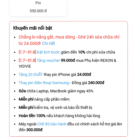
Pin
550.000 đ
Khuyến mãi nổi bật
Chẳng lo nắng gắt, mưa dông - Ghé 24h sửa chữa chỉ
từ 24.000đ!
Chi tiết
[1.7–31.8]
Đặt lịch trước
giảm đến
10%
chi phí sửa chữa
[1.7–31.8]
Tặng voucher
99.000đ
mua Phụ kiện REXON &
VIDVIE
Tặng 20 SUẤT
thay pin iPhone giá
24.000đ
Thay pin điện thoại Samsung
- Đồng giá
240.000đ
Sửa
chữa Laptop, MacBook giảm ngay 45%
Miễn phí
nâng cấp phần mềm
Miễn phí
kiểm tra, vệ sinh và báo lỗi thiết bị
Hoàn tiền 100%
nếu khách hàng không hài lòng
Máy ngoài
Chế độ bảo hành
đều có chính sách hỗ trợ giá lên
đến
300.000đ