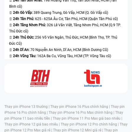
24h Tân Sơn Nhất:
198 Hoàng Văn Thụ, Tân Sơn Nhất, HCM (Tân
Bình cũ)
24h Gò Vấp:
389 Quang Trung, Gò Vấp, HCM (Q. Gò Vấp cũ)
24h Tân Phú:
625 - 625A Âu Cơ, Tân Phú, HCM (Quận Tân Phú cũ)
24h Tăng Nhơn Phú:
326 Lê Văn Việt, Tăng Nhơn Phú, HCM (Q.9 TP.
Thủ Đức cũ)
24h Thủ Đức:
256 Võ Văn Ngân, Thủ Đức, HCM (Bình Thọ, TP. Thủ
Đức Cũ)
24h Dĩ An:
70 Nguyễn An Ninh, Dĩ An, HCM (Bình Dương Cũ)
24h Vũng Tàu:
162A Ba Cu, Vũng Tàu, HCM (TP. Vũng Tàu cũ)
Thay pin iPhone 13 thường |
Thay pin iPhone 16 Plus chính hãng |
Thay pin
iPhone 16 Pro chính hãng |
Thay pin iPhone 16 Pro Max chính hãng |
Thay
pin iPhone 11 bao nhiêu tiền |
Thay pin iPhone 11 Pro Max giá bao nhiêu |
Thay pin iPhone 12 giá bao nhiêu |
Thay pin iPhone 12 Pro chính hãng |
Thay
pin iPhone 12 Pro Max giá rẻ |
Thay pin iPhone 12 Mini giá rẻ |
Thay pin