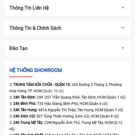
Thông Tin Liên Hệ
Thông Tin & Chính Sách
Đào Tạo
HỆ THỐNG SHOWROOM
TRUNG TÂM SỬA CHỮA - QUẬN 10:
260 Đường 3 Tháng 2, Phường
Hòa Hưng, TP. HCM
(Quận 10 cũ)
24h Tân Định:
249 -251 Trần Quang Khải, Tân Định, HCM (Quận 1 cũ)
24h Bình Phú:
733 Hậu Giang, Bình Phú, HCM (Quận 6 cũ)
24h Tân Hưng:
481A Nguyễn Thị Thập, Tân Hưng, HCM (Quận 7 cũ)
24h Xóm Củi:
507 Tùng Thiện Vương, Xóm Củi, HCM (Quận 8 cũ)
24h Trung Mỹ Tây:
23M Nguyễn Ảnh Thủ, Trung Mỹ Tây, HCM (Q.12
cũ)