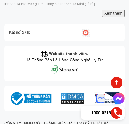
iPhone 14 Pro Max giá rẻ |
Thay pin iPhone 13 Mini giá rẻ |
Xem thêm
Kết nối 24h:
Website thành viên:
Hệ Thống Bán Lẻ Hàng Công Nghệ Uy Tín
1900.0213
CÔNG TY TNHH MỘT THÀNH VIÊN ĐÀO TẠO KỸ THUẬT VÀ
THƯƠNG MẠI HAI BỐN GIỜ Mã số thuế: 0305245702 Địa chỉ: