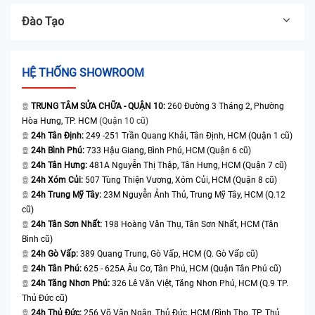
Đào Tạo
HỆ THỐNG SHOWROOM
TRUNG TÂM SỬA CHỮA - QUẬN 10:
260 Đường 3 Tháng 2, Phường
Hòa Hưng, TP. HCM
(Quận 10 cũ)
24h Tân Định:
249 -251 Trần Quang Khải, Tân Định, HCM (Quận 1 cũ)
24h Bình Phú:
733 Hậu Giang, Bình Phú, HCM (Quận 6 cũ)
24h Tân Hưng:
481A Nguyễn Thị Thập, Tân Hưng, HCM (Quận 7 cũ)
24h Xóm Củi:
507 Tùng Thiện Vương, Xóm Củi, HCM (Quận 8 cũ)
24h Trung Mỹ Tây:
23M Nguyễn Ảnh Thủ, Trung Mỹ Tây, HCM (Q.12
cũ)
24h Tân Sơn Nhất:
198 Hoàng Văn Thụ, Tân Sơn Nhất, HCM (Tân
Bình cũ)
24h Gò Vấp:
389 Quang Trung, Gò Vấp, HCM (Q. Gò Vấp cũ)
24h Tân Phú:
625 - 625A Âu Cơ, Tân Phú, HCM (Quận Tân Phú cũ)
24h Tăng Nhơn Phú:
326 Lê Văn Việt, Tăng Nhơn Phú, HCM (Q.9 TP.
Thủ Đức cũ)
24h Thủ Đức:
256 Võ Văn Ngân, Thủ Đức, HCM (Bình Thọ, TP. Thủ