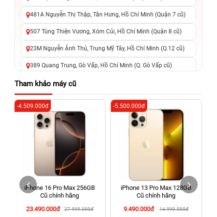
481A Nguyễn Thị Thập, Tân Hưng, Hồ Chí Minh (Quận 7 cũ)
507 Tùng Thiện Vương, Xóm Củi, Hồ Chí Minh (Quận 8 cũ)
23M Nguyễn Ảnh Thủ, Trung Mỹ Tây, Hồ Chí Minh (Q.12 cũ)
389 Quang Trung, Gò Vấp, Hồ Chí Minh (Q. Gò Vấp cũ)
625 - 625A Âu Cơ, Tân Phú, Hồ Chí Minh (Quận Tân Phú cũ)
Tham khảo máy cũ
326 Lê Văn Việt, Tăng Nhơn Phú, Hồ Chí Minh (Q.9 TP. Thủ
-4.509.000đ
-5.500.000đ
-6
Đức cũ)
256 Võ Văn Ngân, Thủ Đức, Hồ Chí Minh (Bình Thọ, TP. Thủ
Đức Cũ)
70 Nguyễn An Ninh, Dĩ An, Hồ Chí Minh (Bình Dương Cũ)
24h Vũng Tàu: 162A Ba Cu, Vũng Tàu, Hồ Chí Minh (TP. Vũng
Tàu cũ)
iPhone 16 Pro Max 256GB
iPhone 13 Pro Max 128GB
198 Hoàng Văn Thụ, Tân Sơn Nhất, Hồ Chí Minh (Tân Bình
Cũ chính hãng
Cũ chính hãng
cũ)
23.490.000đ
9.490.000đ
27.999.000đ
14.990.000đ