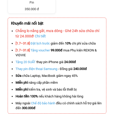
Pin
350.000 đ
Khuyến mãi nổi bật
Chẳng lo nắng gắt, mưa dông - Ghé 24h sửa chữa chỉ
từ 24.000đ!
Chi tiết
[1.7–31.8]
Đặt lịch trước
giảm đến
10%
chi phí sửa chữa
[1.7–31.8]
Tặng voucher
99.000đ
mua Phụ kiện REXON &
VIDVIE
Tặng 20 SUẤT
thay pin iPhone giá
24.000đ
Thay pin điện thoại Samsung
- Đồng giá
240.000đ
Sửa
chữa Laptop, MacBook giảm ngay 45%
Miễn phí
nâng cấp phần mềm
Miễn phí
kiểm tra, vệ sinh và báo lỗi thiết bị
Hoàn tiền 100%
nếu khách hàng không hài lòng
Máy ngoài
Chế độ bảo hành
đều có chính sách hỗ trợ giá lên
đến
300.000đ