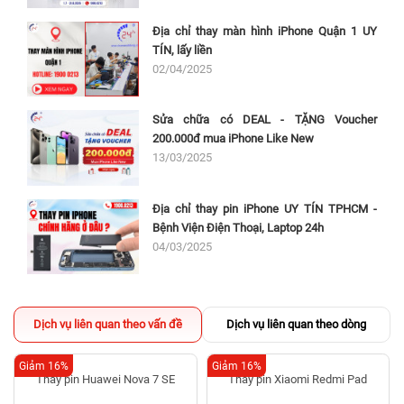
Địa chỉ thay màn hình iPhone Quận 1 UY
TÍN, lấy liền
02/04/2025
Sửa chữa có DEAL - TẶNG Voucher
200.000đ mua iPhone Like New
13/03/2025
Địa chỉ thay pin iPhone UY TÍN TPHCM -
Bệnh Viện Điện Thoại, Laptop 24h
04/03/2025
Dịch vụ liên quan theo vấn đề
Dịch vụ liên quan theo dòng
Giảm 16%
Giảm 16%
Thay pin Huawei Nova 7 SE
Thay pin Xiaomi Redmi Pad