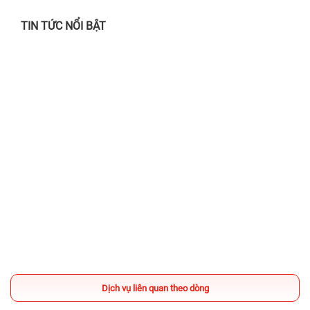
TIN TỨC NỔI BẬT
Chẳng lo nắng gắt, mưa giông - Ghé 24h
sửa chữa chỉ từ 24.000đ!
28/06/2026
Địa chỉ thay màn hình iPhone Quận 1 UY
TÍN, lấy liền
02/04/2025
Sửa chữa có DEAL - TẶNG Voucher
200.000đ mua iPhone Like New
13/03/2025
Địa chỉ thay pin iPhone UY TÍN TPHCM -
Dịch vụ liên quan theo dòng
Bệnh Viện Điện Thoại, Laptop 24h