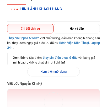
326 Lê Văn Việt, Tăng Nhơn Phú, Hồ Chí Minh (Q.9 TP. Thủ
HÌNH ẢNH KHÁCH HÀNG
Đức cũ)
256 Võ Văn Ngân, Thủ Đức, Hồ Chí Minh (Bình Thọ, TP. Thủ
Đức Cũ)
Chi tiết dịch vụ
Hỏi và đáp
70 Nguyễn An Ninh, Dĩ An, Hồ Chí Minh (Bình Dương Cũ)
Thay pin Oppo F5 Youth
ZIN chất lượng, đảm bảo không hư hỏng sau
24h Vũng Tàu: 162A Ba Cu, Vũng Tàu, Hồ Chí Minh (TP. Vũng
khi thay. Xem ngay giá siêu ưu đãi từ
Bệnh Viện Điện Thoại, Laptop
Tàu cũ)
24h
.
198 Hoàng Văn Thụ, Tân Sơn Nhất, Hồ Chí Minh (Tân Bình
cũ)
Xem thêm:
Địa điểm
thay pin điện thoại ở đâu
với bảng giá
minh bạch, không phát sinh chi phí ẩn?
Xem thêm nội dung
Viết bởi: Nguyễn Kim Kỳ