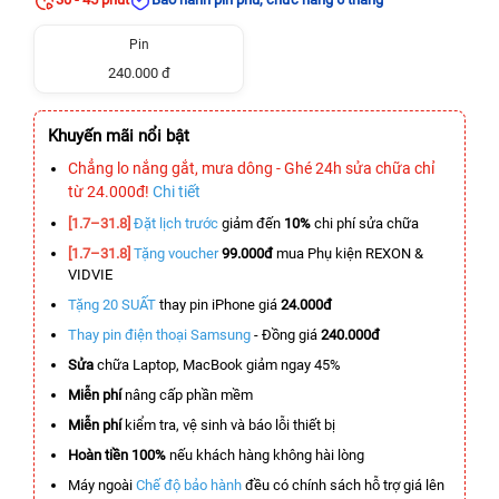
Pin
240.000 đ
Khuyến mãi nổi bật
Chẳng lo nắng gắt, mưa dông - Ghé 24h sửa chữa chỉ
từ 24.000đ!
Chi tiết
[1.7–31.8]
Đặt lịch trước
giảm đến
10%
chi phí sửa chữa
[1.7–31.8]
Tặng voucher
99.000đ
mua Phụ kiện REXON &
VIDVIE
Tặng 20 SUẤT
thay pin iPhone giá
24.000đ
Thay pin điện thoại Samsung
- Đồng giá
240.000đ
Sửa
chữa Laptop, MacBook giảm ngay 45%
Miễn phí
nâng cấp phần mềm
Miễn phí
kiểm tra, vệ sinh và báo lỗi thiết bị
Hoàn tiền 100%
nếu khách hàng không hài lòng
Máy ngoài
Chế độ bảo hành
đều có chính sách hỗ trợ giá lên