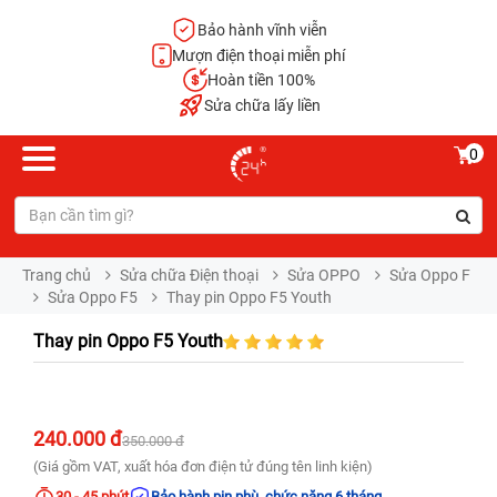
Bảo hành vĩnh viễn
Mượn điện thoại miễn phí
Hoàn tiền 100%
Sửa chữa lấy liền
0
Trang chủ
Sửa chữa Điện thoại
Sửa OPPO
Sửa Oppo F
Sửa Oppo F5
Thay pin Oppo F5 Youth
Thay pin Oppo F5 Youth
240.000 đ
350.000 đ
(Giá gồm VAT, xuất hóa đơn điện tử đúng tên linh kiện)
30 - 45 phút
Bảo hành pin phù, chức năng 6 tháng