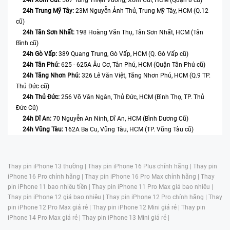
24h Xóm Củi:
507 Tùng Thiện Vương, Xóm Củi, HCM (Quận 8 cũ)
24h Trung Mỹ Tây:
23M Nguyễn Ảnh Thủ, Trung Mỹ Tây, HCM (Q.12
cũ)
24h Tân Sơn Nhất:
198 Hoàng Văn Thụ, Tân Sơn Nhất, HCM (Tân
Bình cũ)
24h Gò Vấp:
389 Quang Trung, Gò Vấp, HCM (Q. Gò Vấp cũ)
24h Tân Phú:
625 - 625A Âu Cơ, Tân Phú, HCM (Quận Tân Phú cũ)
24h Tăng Nhơn Phú:
326 Lê Văn Việt, Tăng Nhơn Phú, HCM (Q.9 TP.
Thủ Đức cũ)
24h Thủ Đức:
256 Võ Văn Ngân, Thủ Đức, HCM (Bình Thọ, TP. Thủ
Đức Cũ)
24h Dĩ An:
70 Nguyễn An Ninh, Dĩ An, HCM (Bình Dương Cũ)
24h Vũng Tàu:
162A Ba Cu, Vũng Tàu, HCM (TP. Vũng Tàu cũ)
Thay pin iPhone 13 thường |
Thay pin iPhone 16 Plus chính hãng |
Thay pin
iPhone 16 Pro chính hãng |
Thay pin iPhone 16 Pro Max chính hãng |
Thay
pin iPhone 11 bao nhiêu tiền |
Thay pin iPhone 11 Pro Max giá bao nhiêu |
Thay pin iPhone 12 giá bao nhiêu |
Thay pin iPhone 12 Pro chính hãng |
Thay
pin iPhone 12 Pro Max giá rẻ |
Thay pin iPhone 12 Mini giá rẻ |
Thay pin
iPhone 14 Pro Max giá rẻ |
Thay pin iPhone 13 Mini giá rẻ |