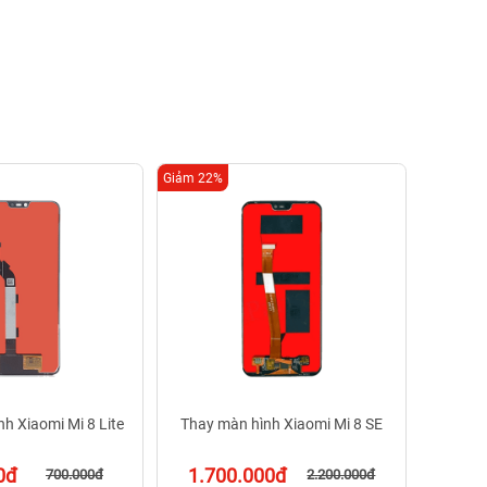
Giảm 22%
Giảm 35%
Thay m
65
Bảo
h Xiaomi Mi 8 Lite
Thay màn hình Xiaomi Mi 8 SE
0đ
1.700.000đ
700.000đ
2.200.000đ