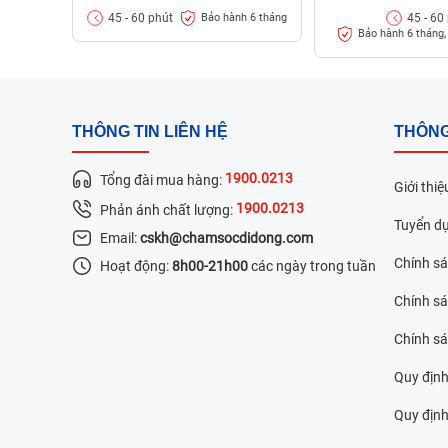
45 - 60 phút
45 - 60
Bảo hành 6 tháng
Bảo hành 6 tháng, 
Chiếc điện thoại bị rơi rớt đã vô tình làm cho 
nghiêm trọng, khiến thao tác trên điện thoại k
THÔNG TIN LIÊN HỆ
THÔNG
bên trong máy khiến ứng dụng chạy chậm.
1900.0213
Do sử dụng trong thời gian dài nên màn hình 
Tổng đài mua hàng:
Giới thiệ
Nếu để lâu ngày sẽ hư hỏng hoặc không sử dụ
1900.0213
Phản ánh chất lượng:
Tuyển d
Do lỗi phần mềm Android trong sản phẩm, xung đ
Email:
cskh@chamsocdidong.com
ứng bị lỗi.
Chính s
Hoạt động:
8h00-21h00
các ngày trong tuần
Trường hợp có quá nhiều điểm tối, chấm đen, c
Chính sá
Điện thoại vô tình bị hư hỏng do từng thay th
Qua thời gian dài Oppo F5 không thể hiển thị h
Chính s
Trường hợp cần phải thay màn hình Oppo F5
Quy định
Quy định 
Có nhiều nguyên nhân khiến màn hình Oppo F5 bị 