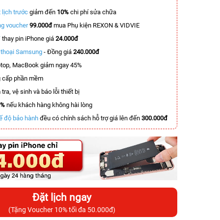
 lịch trước
giảm đến
10%
chi phí sửa chữa
g voucher
99.000đ
mua Phụ kiện REXON & VIDVIE
T
thay pin iPhone giá
24.000đ
n thoại Samsung
- Đồng giá
240.000đ
top, MacBook giảm ngay 45%
 cấp phần mềm
tra, vệ sinh và báo lỗi thiết bị
0%
nếu khách hàng không hài lòng
ế độ bảo hành
đều có chính sách hỗ trợ giá lên đến
300.000đ
Đặt lịch ngay
(Tặng Voucher 10% tối đa 50.000đ)
-2.700.000đ
-2.900.000đ