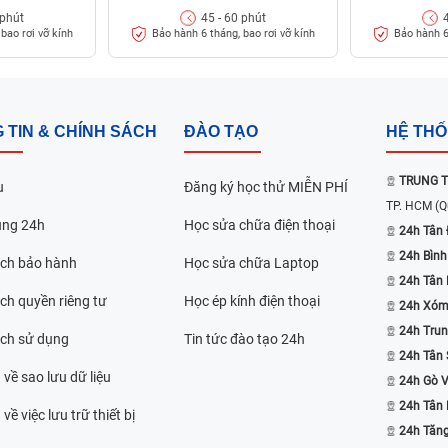
 phút
45 - 60 phút
bao rơi vỡ kính
Bảo hành 6 tháng, bao rơi vỡ kính
Bảo hành 6
màn hình xuất hiện các vết nứt và vết nứt vỡ
hông thể cảm ứng được.
Hoặc xung đột nội bộ
 TIN & CHÍNH SÁCH
ĐÀO TẠO
HỆ TH
OPPO F5 sẽ có lớp cường lực bị trầy xước.
TRUNG T
u
Đăng ký học thử MIỄN PHÍ
ng được.
TP. HCM
(Q
ụng 24h
Học sửa chữa điện thoại
ột tĩnh điện bị rối loạn khiến mặt kính cảm
24h Tân 
24h Bình
ách bảo hành
Học sửa chữa Laptop
24h Tân
hấm vàng xuất hiện trên màn hình cảm ứng.
ch quyền riêng tư
Học ép kính điện thoại
24h Xóm
ế bởi những linh kiện không có chất lượng.
24h Trun
ình ảnh hoàn toàn trên màn hình cảm ứng.
ách sử dụng
Tin tức đào tạo 24h
24h Tân 
 về sao lưu dữ liệu
24h Gò 
24h Tân
về việc lưu trữ thiết bị
bể, thông thường là do:
24h Tăn