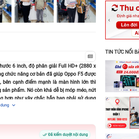
326 Lê Văn Vi
256 Võ Văn Ng
70 Nguyễn An 
24h Vũng Tàu:
198 Hoàng Văn
TIN TỨC NỔI B
ước 6 inch, độ phân giải Full HD+ (2880 x
hững chức năng cơ bản đã giúp Oppo F5 được
, bên cạnh điểm mạnh là màn hình lớn thì
 sản phẩm. Nó còn khá dễ bị móp méo, nứt
ng hợp như vậy chắc hẳn bạn
phải sử dụng
 dung
Đã kiểm duyệt nội dung