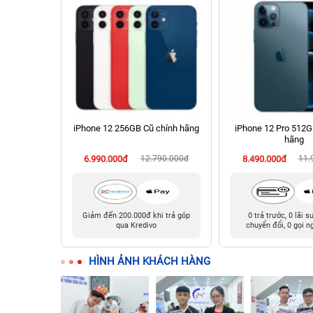
 Cũ chính
iPhone 12 256GB Cũ chính hãng
iPhone 12 Pro 512G
hãng
990.000đ
6.990.000đ
12.790.000đ
8.490.000đ
11.
t, 0 phí
Giảm đến 200.000đ khi trả góp
0 trả trước, 0 lãi s
ười thân
qua Kredivo
chuyển đổi, 0 gọi n
HÌNH ẢNH KHÁCH HÀNG