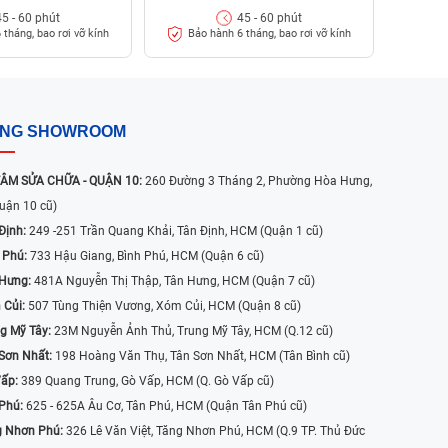
45 - 60 phút
45 - 60 phút
 tháng, bao rơi vỡ kính
Bảo hành 6 tháng, bao rơi vỡ kính
ỐNG SHOWROOM
ÂM SỬA CHỮA - QUẬN 10:
260 Đường 3 Tháng 2, Phường Hòa Hưng,
uận 10 cũ)
Định:
249 -251 Trần Quang Khải, Tân Định, HCM (Quận 1 cũ)
 Phú:
733 Hậu Giang, Bình Phú, HCM (Quận 6 cũ)
 Hưng:
481A Nguyễn Thị Thập, Tân Hưng, HCM (Quận 7 cũ)
 Củi:
507 Tùng Thiện Vương, Xóm Củi, HCM (Quận 8 cũ)
g Mỹ Tây:
23M Nguyễn Ảnh Thủ, Trung Mỹ Tây, HCM (Q.12 cũ)
Sơn Nhất:
198 Hoàng Văn Thụ, Tân Sơn Nhất, HCM (Tân Bình cũ)
Vấp:
389 Quang Trung, Gò Vấp, HCM (Q. Gò Vấp cũ)
 Phú:
625 - 625A Âu Cơ, Tân Phú, HCM (Quận Tân Phú cũ)
g Nhơn Phú:
326 Lê Văn Việt, Tăng Nhơn Phú, HCM (Q.9 TP. Thủ Đức