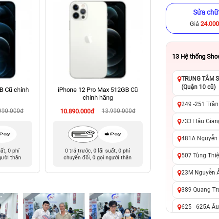
Sửa chữ
Giá
24.00
13
Hệ thống Sh
TRUNG TÂM SỬ
(Quận 10 cũ)
B Cũ chính
iPhone 12 Pro Max 512GB Cũ
iPhone 11 Pro 256
chính hãng
hãng
249 -251 Trần
990.000đ
10.890.000đ
13.990.000đ
5.090.000đ
9
733 Hậu Giang
481A Nguyễn T
uất, 0 phí
0 trả trước, 0 lãi suất, 0 phí
0 trả trước, 0 lãi 
507 Tùng Thiệ
gười thân
chuyển đổi, 0 gọi người thân
chuyển đổi, 0 gọi 
23M Nguyễn Ản
389 Quang Tru
625 - 625A Âu