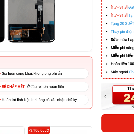
[1.7–31.8]
Đặt
[1.7–31.8]
Tặn
Tặng 20 SUẤ
Thay pin điệ
Sửa
chữa Lap
Miễn phí
nâng
Miễn phí
kiểm 
Hoàn tiền 10
Máy ngoài
Ch
Giá luôn công khai, không phụ phí ẩn
RẺ CHẤP HẾT
- Ở đâu rẻ hơn hoàn tiền
Hoàn trả linh kiện hư hỏng có xác nhận chữ ký
-3.100.000đ
-4.900.000đ