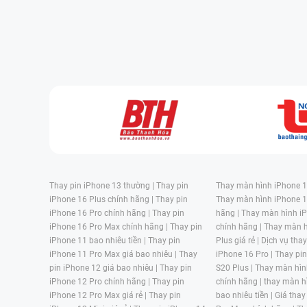
Màn hình của thiết bị bị va đập mạnh, bị rơi.
Oppo F5 thường xuyên bị nóng máy do máy ở nh
Điện thoại thường xuyên dính nước trong thời g
Oppo F5 bị hư nguồn chủ yếu do nguyên nhân 
màn hình cũng là một trong những phần dễ bị h
Xuất hiện nhiều sọc theo chiều ngang, chiều dọc
Màn hình không hiển thị, không bật sáng được.
Hình ảnh trên màn hình bị mờ và chất lượng hiển
Cảm ứng bị treo ở một vài điểm hoặc mất hoàn 
Mặt kính bị bể, nứt, trầy xước ảnh hưởng quá m
Thay pin iPhone 13 thường |
Thay pin
Thay màn hình iPhone 15
iPhone 16 Plus chính hãng |
Thay pin
Thay màn hình iPhone 1
iPhone 16 Pro chính hãng |
Thay pin
hãng |
Thay màn hình iP
iPhone 16 Pro Max chính hãng |
Thay pin
chính hãng |
Thay màn h
iPhone 11 bao nhiêu tiền |
Thay pin
Plus giá rẻ |
Dịch vụ tha
iPhone 11 Pro Max giá bao nhiêu |
Thay
iPhone 16 Pro |
Thay pi
pin iPhone 12 giá bao nhiêu |
Thay pin
S20 Plus |
Thay màn hìn
iPhone 12 Pro chính hãng |
Thay pin
chính hãng |
thay màn h
iPhone 12 Pro Max giá rẻ |
Thay pin
bao nhiêu tiền |
Giá thay