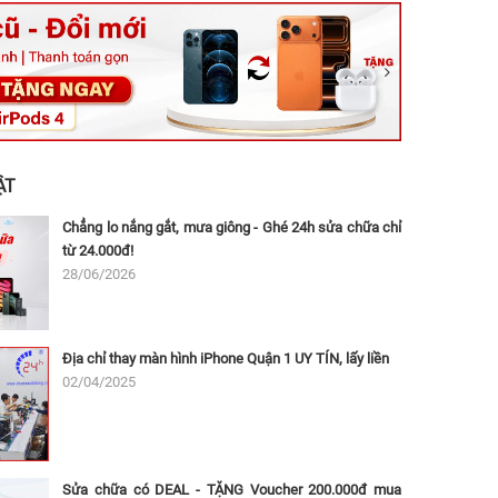
ệt, Tăng Nhơn Phú, Hồ Chí Minh (Q.9 TP. Thủ Đức cũ)
ân, Thủ Đức, Hồ Chí Minh (Bình Thọ, TP. Thủ Đức Cũ)
Ninh, Dĩ An, Hồ Chí Minh (Bình Dương Cũ)
 162A Ba Cu, Vũng Tàu, Hồ Chí Minh (TP. Vũng Tàu cũ)
 Thụ, Tân Sơn Nhất, Hồ Chí Minh (Tân Bình cũ)
ẬT
Chẳng lo nắng gắt, mưa giông - Ghé 24h sửa chữa chỉ
từ 24.000đ!
28/06/2026
Địa chỉ thay màn hình iPhone Quận 1 UY TÍN, lấy liền
02/04/2025
Sửa chữa có DEAL - TẶNG Voucher 200.000đ mua