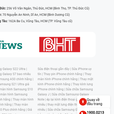
 Đức:
256 Võ Văn Ngân, Thủ Đức, HCM (Bình Thọ, TP. Thủ Đức Cũ)
n:
70 Nguyễn An Ninh, Dĩ An, HCM (Bình Dương Cũ)
g Tàu:
162A Ba Cu, Vũng Tàu, HCM (TP. Vũng Tàu cũ)
 Galaxy S22 Ultra |
Sửa điện thoại gần đây |
Sửa iPhone uy
g Galaxy S7 bao nhiêu
tín |
Thay pin iPhone chính hãng |
Thay
msung A50 chính hãng |
màn hình iPhone chính hãng |
Thay mặt
amsung S21 Ultra giá
kính iPhone chính hãng |
Thay kính lưng
 màn hình Samsung S10
iPhone chính hãng |
Sửa chữa Samsung
 màn hình Samsung
Galaxy J |
Sửa chữa Samsung Galaxy
nh hãng |
Thay màn hình
Note |
ép lại kính điện thoại giá bao
Quay về
đầu trang
nh hãng |
Thay màn
nhiêu |
thay mặt lưng điện thoại giá bao
0 Plus chính hãng |
Giá
nhiêu |
Sửa chữa Samsung Galaxy S |
1900.0213