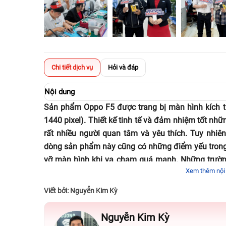
Chi tiết dịch vụ
Hỏi và đáp
Nội dung
Sản phẩm Oppo F5 được trang bị màn hình kích th
1440 pixel). T
hiết kế tinh tế và đảm nhiệm tốt n
rất nhiều người quan tâm và yêu thích.
Tuy nhiên
dòng sản phẩm này cũng có những điểm yếu trong
vỡ màn hình khi va chạm quá mạnh. Những trườ
Xem thêm nội
đến dịch vụ thay màn hình Oppo F5 ở nơi uy tín.
Viết bởi: Nguyễn Kim Kỳ
Nguyễn Kim Kỳ