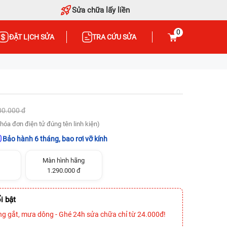
Sửa chữa lấy liền
0
ĐẶT LỊCH SỬA
TRA CỨU SỬA
00.000 đ
hóa đơn điện tử đúng tên linh kiện)
Bảo hành 6 tháng, bao rơi vỡ kính
Màn hình hãng
1.290.000 đ
i bật
ng gắt, mưa dông - Ghé 24h sửa chữa chỉ từ 24.000đ!