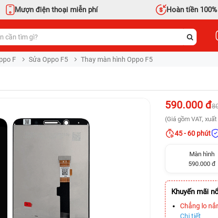
Mượn điện thoại miễn phí
Hoàn tiền 100%
ppo F
Sửa Oppo F5
Thay màn hình Oppo F5
590.000 đ
8
(Giá gồm VAT, xuất 
45 - 60 phút
Màn hình
590.000 đ
Khuyến mãi nổ
Chẳng lo nắ
Chi tiết