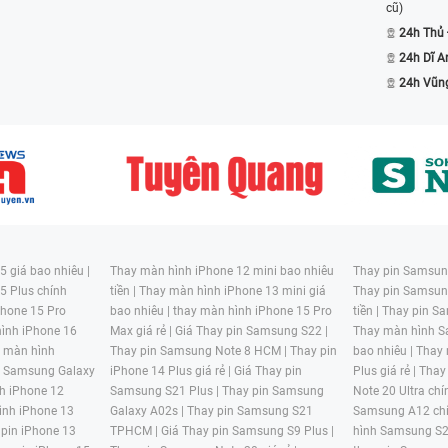
cũ)
24h Thủ
ững nơi có nhiệt độ hoặc độ ẩm quá cao.
24h Dĩ A
ian dài.
24h Vũn
khách hàng quan từ nhà sản xuất. Bộ phận
ư hỏng thường gặp nhất.
 hoặc các vết loang trên màn hình.
 thị kém đi.
toàn.
ức đến các tính năng của máy.
 giá bao nhiêu |
Thay màn hình iPhone 12 mini bao nhiêu
Thay pin Samsung
5 Plus chính
tiền |
Thay màn hình iPhone 13 mini giá
Thay pin Samsun
hone 15 Pro
bao nhiêu |
thay màn hình iPhone 15 Pro
tiền |
Thay pin Sa
ình iPhone 16
Max giá rẻ |
Giá Thay pin Samsung S22 |
Thay màn hình S
y màn hình
Thay pin Samsung Note 8 HCM |
Thay pin
bao nhiêu |
Thay
n Samsung Galaxy
iPhone 14 Plus giá rẻ |
Giá Thay pin
Plus giá rẻ |
Thay
h iPhone 12
Samsung S21 Plus |
Thay pin Samsung
Note 20 Ultra chí
ình iPhone 13
Galaxy A02s |
Thay pin Samsung S21
Samsung A12 chí
 pin iPhone 13
TPHCM |
Giá Thay pin Samsung S9 Plus |
hình Samsung S2