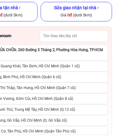
a tận nhà
Sửa giao nhận tại nhà
0đ
(dưới 5km)
Giá
0đ
(dưới 5km)
owroom
A CHỮA: 260 Đường 3 Tháng 2, Phường Hòa Hưng, TP.HCM
GB Cũ chính
iPhone 12 Pro Max 256GB Cũ
iPhone 13 256GB C
chính hãng
 Quang Khải, Tân Định, Hồ Chí Minh (Quận 1 cũ)
.990.000đ
10.290.000đ
12.990.000đ
9.090.000đ
1
, Bình Phú, Hồ Chí Minh (Quận 6 cũ)
hị Thập, Tân Hưng, Hồ Chí Minh (Quận 7 cũ)
suất, 0 phí
0 trả trước, 0 lãi suất, 0 phí
0 trả trước, 0 lãi
n Vương, Xóm Củi, Hồ Chí Minh (Quận 8 cũ)
người thân
chuyển đổi, 0 gọi người thân
chuyển đổi, 0 gọi
h Thủ, Trung Mỹ Tây, Hồ Chí Minh (Q.12 cũ)
ng, Gò Vấp, Hồ Chí Minh (Q. Gò Vấp cũ)
 Cơ, Tân Phú, Hồ Chí Minh (Quận Tân Phú cũ)