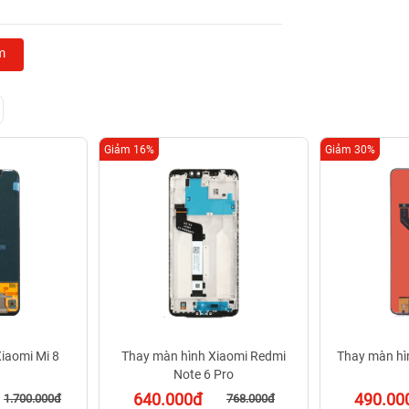
5 bị lỗi
m
Giảm 16%
Giảm 30%
iaomi Mi 8
Thay màn hình Xiaomi Redmi
Thay màn hìn
Note 6 Pro
640.000đ
490.00
1.700.000đ
768.000đ