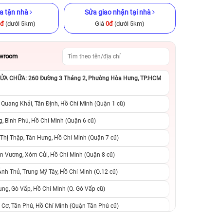
a tận nhà
Sửa giao nhận tại nhà
0đ
(dưới 5km)
Giá
0đ
(dưới 5km)
owroom
A CHỮA: 260 Đường 3 Tháng 2, Phường Hòa Hưng, TP.HCM
ũ chính hãng
iPhone 11 Pro Max 64GB Cũ
iPhone XS Max 64
chính hãng
hãng
 Quang Khải, Tân Định, Hồ Chí Minh (Quận 1 cũ)
.490.000đ
4.990.000đ
8.990.000đ
4.490.000đ
1
, Bình Phú, Hồ Chí Minh (Quận 6 cũ)
hị Thập, Tân Hưng, Hồ Chí Minh (Quận 7 cũ)
suất, 0 phí
0 trả trước, 0 lãi suất, 0 phí
0 trả trước, 0 lãi
n Vương, Xóm Củi, Hồ Chí Minh (Quận 8 cũ)
người thân
chuyển đổi, 0 gọi người thân
chuyển đổi, 0 gọi
h Thủ, Trung Mỹ Tây, Hồ Chí Minh (Q.12 cũ)
ng, Gò Vấp, Hồ Chí Minh (Q. Gò Vấp cũ)
 Cơ, Tân Phú, Hồ Chí Minh (Quận Tân Phú cũ)