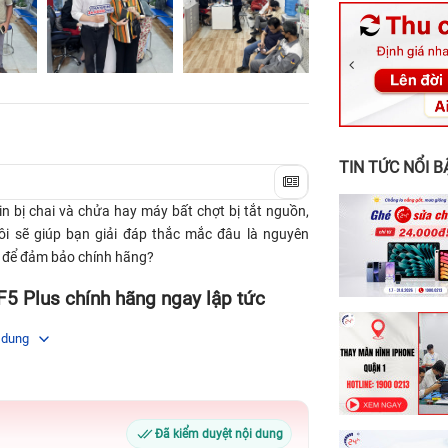
326 Lê Văn Vi
256 Võ Văn Ng
70 Nguyễn An 
24h Vũng Tàu:
198 Hoàng Văn
TIN TỨC NỔI B
in bị chai và chửa hay máy bất chợt bị tắt nguồn,
 tôi sẽ giúp bạn giải đáp thắc mắc đâu là nguyên
để đảm bảo chính hãng?
F5 Plus chính hãng ngay lập tức
 dung
năng của nó cũng như thời gian làm việc lâu. Tuy
hông tránh khỏi gặp phải lỗi về máy. Đặc biệt là
oại khi dùng lâu hoặc các dấu hiệu bị hư tổn.
hai và hư hỏng
Đã kiểm duyệt nội dung