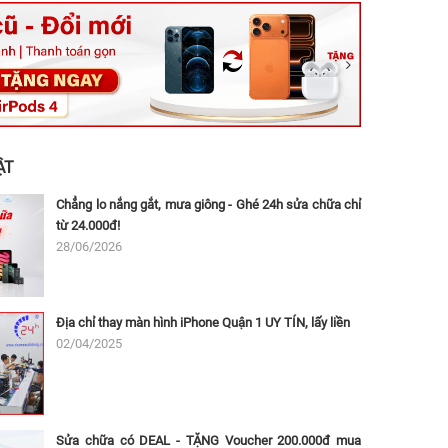
ệt, Tăng Nhơn Phú, Hồ Chí Minh (Q.9 TP. Thủ Đức cũ)
ân, Thủ Đức, Hồ Chí Minh (Bình Thọ, TP. Thủ Đức Cũ)
Ninh, Dĩ An, Hồ Chí Minh (Bình Dương Cũ)
 162A Ba Cu, Vũng Tàu, Hồ Chí Minh (TP. Vũng Tàu cũ)
 Thụ, Tân Sơn Nhất, Hồ Chí Minh (Tân Bình cũ)
ẬT
Chẳng lo nắng gắt, mưa giông - Ghé 24h sửa chữa chỉ
từ 24.000đ!
28/06/2026
Địa chỉ thay màn hình iPhone Quận 1 UY TÍN, lấy liền
02/04/2025
Sửa chữa có DEAL - TẶNG Voucher 200.000đ mua