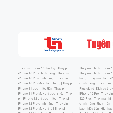
– Tốc độ sạc của Oppo được đẩy nhanh khác thường dù kh
– Cùng với tốc độ sạc tăng nhanh thì tốc độ hao pin cũng
tụt pin khá nhanh.
– Trên điện thoại thấy hiển thị từ 10 – 20% pin nhưng vẫn
– Khi vừa mở điện thoại lên dùng được một lúc thì máy đã 
– Cắm dây sạc vào thì máy Samsung trở nên nóng, đôi khi 
Thay pin iPhone 13 thường |
Thay pin
Thay màn hình iPhone 15
iPhone 16 Plus chính hãng |
Thay pin
Thay màn hình iPhone 1
– Xuất hiện pin ảo trên màn hình khi cắm sạc đầy 100%, rút 
iPhone 16 Pro chính hãng |
Thay pin
hãng |
Thay màn hình iP
iPhone 16 Pro Max chính hãng |
Thay pin
chính hãng |
Thay màn h
Thay pin F5 Plus chính hãng, chuyên nghiệp, chất 
iPhone 11 bao nhiêu tiền |
Thay pin
Plus giá rẻ |
Dịch vụ tha
iPhone 11 Pro Max giá bao nhiêu |
Thay
iPhone 16 Pro |
Thay pi
Hiện nay, có rất nhiều trung tâm sửa điện thoại Oppo cùng 
pin iPhone 12 giá bao nhiêu |
Thay pin
S20 Plus |
Thay màn hìn
để chọn được nơi uy tín, chất lượng là điều không đơn 
iPhone 12 Pro chính hãng |
Thay pin
chính hãng |
thay màn h
iPhone 12 Pro Max giá rẻ |
Thay pin
bao nhiêu tiền |
Giá thay
trang bị đầy đủ các tiêu chí bạn muốn dưới đây.