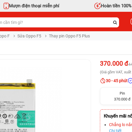
Mượn điện thoại miễn phí
Hoàn tiền 100%
ppo F
Sửa Oppo F5
Thay pin Oppo F5 Plus
370.000 đ
4
(Giá gồm VAT, xuất 
30 - 45 phút
Pin
370.000 đ
Khuyến mãi nổ
Chẳng lo nắ
Chi tiết