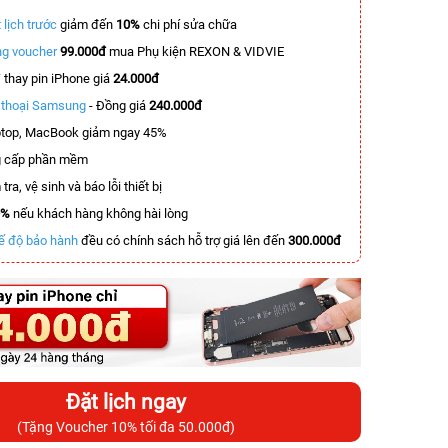
 lịch trước
giảm đến
10%
chi phí sửa chữa
g voucher
99.000đ
mua Phụ kiện REXON & VIDVIE
T
thay pin iPhone giá
24.000đ
n thoại Samsung
- Đồng giá
240.000đ
top, MacBook giảm ngay 45%
 cấp phần mềm
tra, vệ sinh và báo lỗi thiết bị
0%
nếu khách hàng không hài lòng
ế độ bảo hành
đều có chính sách hỗ trợ giá lên đến
300.000đ
Đặt lịch ngay
(Tặng Voucher 10% tối đa 50.000đ)
-4.000.000đ
-6.500.000đ