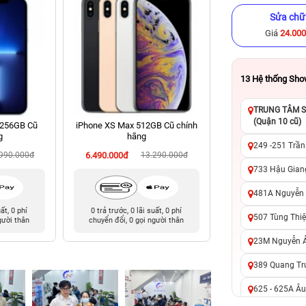
Sửa chữ
Giá
24.00
13
Hệ thống Sh
TRUNG TÂM SỬ
(Quận 10 cũ)
 256GB Cũ
iPhone XS Max 512GB Cũ chính
iPhone 16 128GB C
g
hãng
249 -251 Trần
.990.000đ
6.490.000đ
13.290.000đ
14.790.000đ
22
733 Hậu Giang
481A Nguyễn T
uất, 0 phí
0 trả trước, 0 lãi suất, 0 phí
0 trả trước, 0 lãi 
507 Tùng Thiệ
gười thân
chuyển đổi, 0 gọi người thân
chuyển đổi, 0 gọi 
23M Nguyễn Ản
389 Quang Tru
625 - 625A Âu