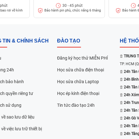
 phút
30 - 45 phút
phone của bạn?
bao rơi vỡ kính
Bảo hành pin phù, chức năng 6 tháng
Bảo hành 6
 TIN & CHÍNH SÁCH
ĐÀO TẠO
HỆ TH
TRUNG T
u
Đăng ký học thử MIỄN PHÍ
TP. HCM
(Q
ụng 24h
Học sửa chữa điện thoại
24h Tân 
24h Bình
ách bảo hành
Học sửa chữa Laptop
24h Tân
ch quyền riêng tư
Học ép kính điện thoại
24h Xóm
24h Trun
ách sử dụng
Tin tức đào tạo 24h
24h Tân 
 về sao lưu dữ liệu
24h Gò 
24h Tân
về việc lưu trữ thiết bị
24h Tăn