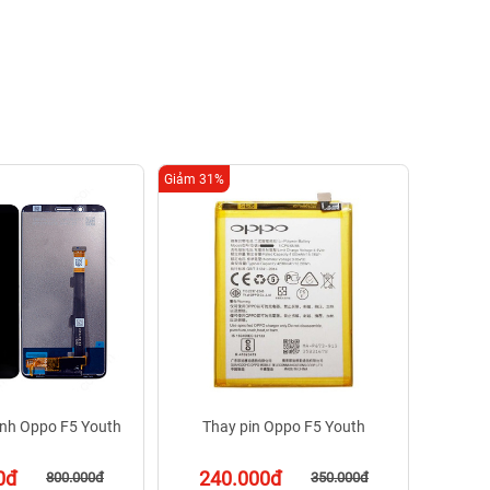
Giảm 31%
Giảm 16%
35
nh Oppo F5 Youth
Thay pin Oppo F5 Youth
0đ
240.000đ
800.000đ
350.000đ