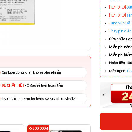
[1.7–31.8]
Đặt
[1.7–31.8]
Tặn
Tặng 20 SUẤ
Thay pin điệ
Sửa
chữa Lap
Miễn phí
nâng
Miễn phí
kiểm 
Hoàn tiền 10
Máy ngoài
Ch
Giá luôn công khai, không phụ phí ẩn
RẺ CHẤP HẾT
- Ở đâu rẻ hơn hoàn tiền
Hoàn trả linh kiện hư hỏng có xác nhận chữ ký
-6.800.000đ
-7.700.000đ