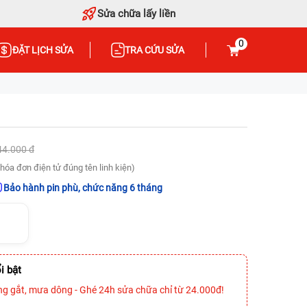
Sửa chữa lấy liền
0
ĐẶT LỊCH SỬA
TRA CỨU SỬA
44.000 đ
hóa đơn điện tử đúng tên linh kiện)
Bảo hành pin phù, chức năng 6 tháng
i bật
ng gắt, mưa dông - Ghé 24h sửa chữa chỉ từ 24.000đ!