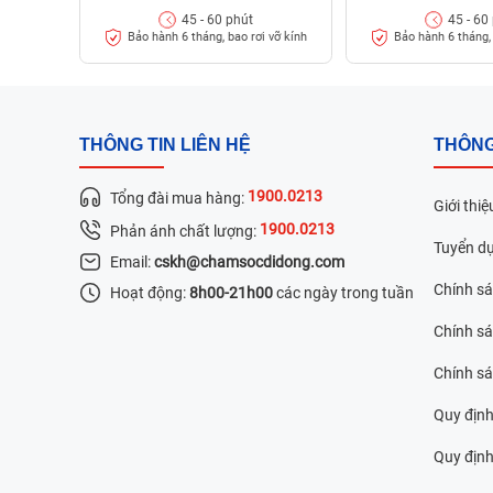
45 - 60 phút
45 - 60
Khi nào cần thay pin Oppo F5 Plus mới cho Smart
Bảo hành 6 tháng, bao rơi vỡ kính
Bảo hành 6 tháng, 
THÔNG TIN LIÊN HỆ
THÔNG
1900.0213
Tổng đài mua hàng:
Giới thiệ
1900.0213
Phản ánh chất lượng:
Tuyển d
Email:
cskh@chamsocdidong.com
Chính s
Hoạt động:
8h00-21h00
các ngày trong tuần
Chính sá
Chính s
Quy định
Quy định 