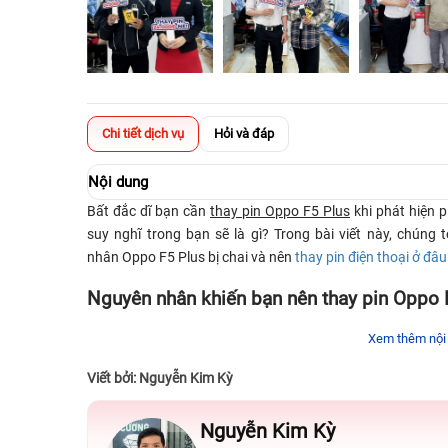
Chi tiết dịch vụ
Hỏi và đáp
Nội dung
Bất đắc dĩ bạn cần
thay pin Oppo F5 Plus
khi phát hiện p
suy nghĩ trong bạn sẽ là gì? Trong bài viết này, chúng
nhân Oppo F5 Plus bị chai và nên
thay pin điện thoại ở đâu
Nguyên nhân khiến bạn nên thay pin Oppo 
Xem thêm nội
Điện thoại Oppo F5 Plus được đánh giá rất cao nhờ hiệu 
nhiên, bản chất cũng chỉ là một sản phẩm công nghệ nên k
Viết bởi: Nguyễn Kim Kỳ
pin của máy mất khả năng cung cấp năng lượng cho điện th
Những nguyên nhân dẫn đến pin Oppo F5 Plus bị c
Nguyễn Kim Kỳ