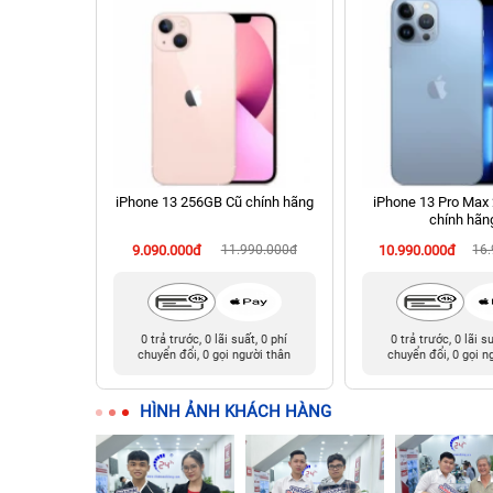
chính hãng
iPhone 13 256GB Cũ chính hãng
iPhone 13 Pro Max
chính hãn
90.000đ
9.090.000đ
11.990.000đ
10.990.000đ
16
t, 0 phí
0 trả trước, 0 lãi suất, 0 phí
0 trả trước, 0 lãi s
ười thân
chuyển đổi, 0 gọi người thân
chuyển đổi, 0 gọi n
HÌNH ẢNH KHÁCH HÀNG