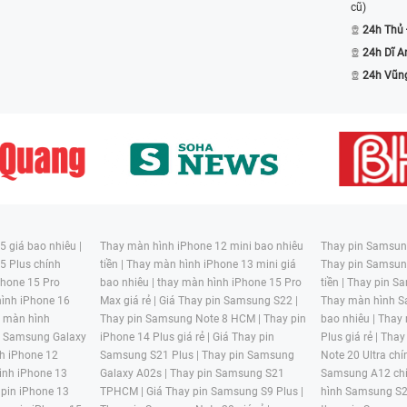
cũ)
24h Thủ
24h Dĩ A
24h Vũn
ông có phụ kiện sạc nhanh hỗ trợ.
 không thua gì. Mới dùng được vài phút mà máy đã
 sập nguồn dù chưa thấy cảnh báo hết pin.
rất nóng, sau đó đột nhiên sập nguồn.
lại không nhận sạc.
 giá bao nhiêu |
Thay màn hình iPhone 12 mini bao nhiêu
Thay pin Samsung
5 Plus chính
tiền |
Thay màn hình iPhone 13 mini giá
Thay pin Samsun
ra thì điện thoại Oppo lại nhanh hết pin.
hone 15 Pro
bao nhiêu |
thay màn hình iPhone 15 Pro
tiền |
Thay pin Sa
ình iPhone 16
Max giá rẻ |
Giá Thay pin Samsung S22 |
Thay màn hình S
lượng nhất tại đâu?
y màn hình
Thay pin Samsung Note 8 HCM |
Thay pin
bao nhiêu |
Thay
n Samsung Galaxy
iPhone 14 Plus giá rẻ |
Giá Thay pin
Plus giá rẻ |
Thay
dịch vụ thay pin giá rẻ. Chính vì điều đó, làm sao
h iPhone 12
Samsung S21 Plus |
Thay pin Samsung
Note 20 Ultra chí
giản. Hãy tham khảo một trung tâm sửa điện thoại
ình iPhone 13
Galaxy A02s |
Thay pin Samsung S21
Samsung A12 chí
 pin iPhone 13
TPHCM |
Giá Thay pin Samsung S9 Plus |
hình Samsung S2