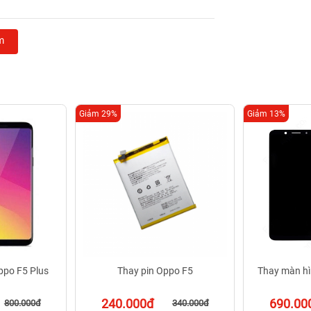
uất làm việc cao, khiến máy tản nhiệt liên tục ảnh
m
rong thời gian dài, chức năng được hoạt động một
5 Plus sẽ bị đốt rất nhanh.
 thường xuyên. Tình trạng này khiến smartphone
Giảm 29%
Giảm 13%
hất lượng và không rõ nguồn gốc.
chạp, thường dễ bị lỗi hơn.
t bị bên trong máy
tín, linh kiện thay không được kiểm định nguồn gốc
n tình huốngOppo không nhận sạc hay bị nóng ảnh
ppo F5 Plus
Thay pin Oppo F5
Thay màn hì
240.000đ
690.00
800.000đ
340.000đ