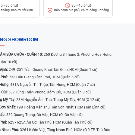
45 - 60 phút
30 - 45 phút
 tháng, bao rơi vỡ kính
Bảo hành pin phù, chức năng 6 tháng
ỐNG SHOWROOM
ÂM SỬA CHỮA - QUẬN 10:
260 Đường 3 Tháng 2, Phường Hòa Hưng,
uận 10 cũ)
Định:
249 -251 Trần Quang Khải, Tân Định, HCM (Quận 1 cũ)
 Phú:
733 Hậu Giang, Bình Phú, HCM (Quận 6 cũ)
 Hưng:
481A Nguyễn Thị Thập, Tân Hưng, HCM (Quận 7 cũ)
 Củi:
507 Tùng Thiện Vương, Xóm Củi, HCM (Quận 8 cũ)
g Mỹ Tây:
23M Nguyễn Ảnh Thủ, Trung Mỹ Tây, HCM (Q.12 cũ)
Sơn Nhất:
198 Hoàng Văn Thụ, Tân Sơn Nhất, HCM (Tân Bình cũ)
Vấp:
389 Quang Trung, Gò Vấp, HCM (Q. Gò Vấp cũ)
 Phú:
625 - 625A Âu Cơ, Tân Phú, HCM (Quận Tân Phú cũ)
g Nhơn Phú:
326 Lê Văn Việt, Tăng Nhơn Phú, HCM (Q.9 TP. Thủ Đức